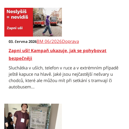
BM 06/2026
Doprava
03. června 2026
Zapni uši! Kampaň ukazuje, jak se pohybovat
bezpečněji
Sluchátka v uších, telefon v ruce a v extrémním případě
ještě kapuce na hlavě. Jaké jsou nejčastější nešvary u
chodců, které ale můžou mít při setkání s tramvají či
autobusem...