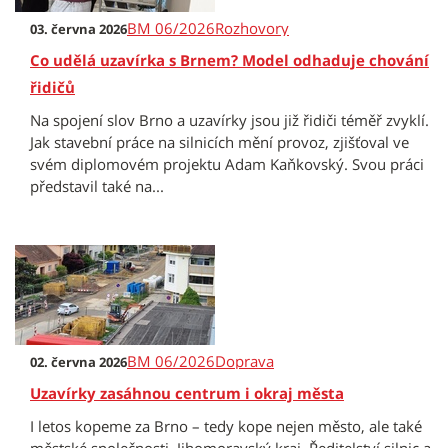
BM 06/2026
Rozhovory
03. června 2026
Co udělá uzavírka s Brnem? Model odhaduje chování
řidičů
Na spojení slov Brno a uzavírky jsou již řidiči téměř zvyklí.
Jak stavební práce na silnicích mění provoz, zjišťoval ve
svém diplomovém projektu Adam Kaňkovský. Svou práci
představil také na...
BM 06/2026
Doprava
02. června 2026
Uzavírky zasáhnou centrum i okraj města
I letos kopeme za Brno – tedy kope nejen město, ale také