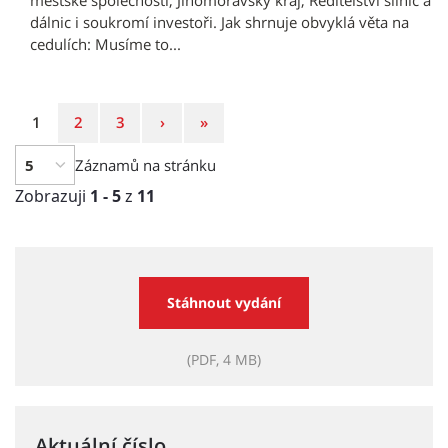
městské společnosti, Jihomoravský kraj, Ředitelství silnic a
dálnic i soukromí investoři. Jak shrnuje obvyklá věta na
cedulích: Musíme to...
Strana
Strana
Strana
Následující
Poslední
1
2
3
›
»
strana
strana
Záznamů na stránku
Zobrazuji
1 - 5
z
11
Stáhnout vydání
(PDF, 4 MB)
Aktuální číslo