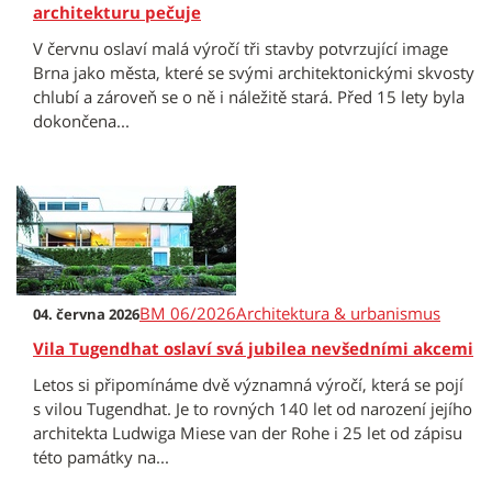
architekturu pečuje
V červnu oslaví malá výročí tři stavby potvrzující image
Brna jako města, které se svými architektonickými skvosty
chlubí a zároveň se o ně i náležitě stará. Před 15 lety byla
dokončena...
BM 06/2026
Architektura & urbanismus
04. června 2026
Vila Tugendhat oslaví svá jubilea nevšedními akcemi
Letos si připomínáme dvě významná výročí, která se pojí
s vilou Tugendhat. Je to rovných 140 let od narození jejího
architekta Ludwiga Miese van der Rohe i 25 let od zápisu
této památky na...