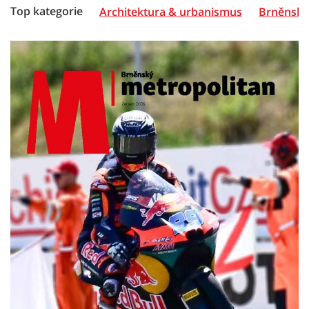
Top kategorie
Architektura & urbanismus
Brněnská 