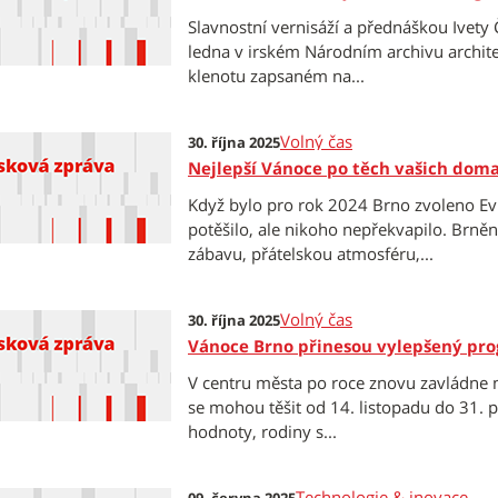
Slavnostní vernisáží a přednáškou Ivety 
ledna v irském Národním archivu archit
klenotu zapsaném na...
Volný čas
30. října 2025
Nejlepší Vánoce po těch vašich doma
Když bylo pro rok 2024 Brno zvoleno E
potěšilo, ale nikoho nepřekvapilo. Brně
zábavu, přátelskou atmosféru,...
Volný čas
30. října 2025
Vánoce Brno přinesou vylepšený pro
V centru města po roce znovu zavládne 
se mohou těšit od 14. listopadu do 31. 
hodnoty, rodiny s...
Technologie & inovace