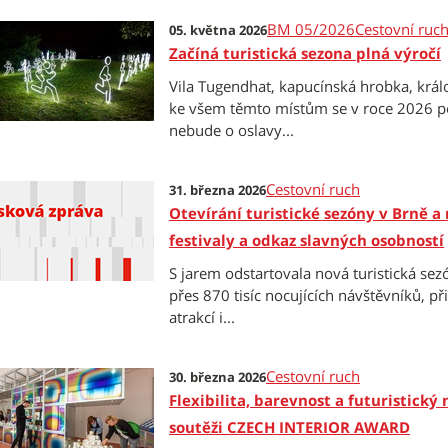
BM 05/2026
Cestovní ruc
05. května 2026
Začíná turistická sezona plná výročí
Vila Tugendhat, kapucínská hrobka, krá
ke všem těmto místům se v roce 2026 poj
nebude o oslavy...
Cestovní ruch
31. března 2026
Otevírání turistické sezóny v Brně a 
festivaly a odkaz slavných osobností
S jarem odstartovala nová turistická se
přes 870 tisíc nocujících návštěvníků, p
atrakcí i...
Cestovní ruch
30. března 2026
Flexibilita, barevnost a futuristick
soutěži CZECH INTERIOR AWARD