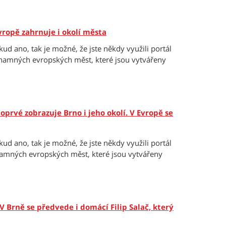
vropě zahrnuje i okolí města
kud ano, tak je možné, že jste někdy využili portál
znamných evropských měst, které jsou vytvářeny
prvé zobrazuje Brno i jeho okolí. V Evropě se
kud ano, tak je možné, že jste někdy využili portál
namných evropských měst, které jsou vytvářeny
 Brně se předvede i domácí Filip Salač, který