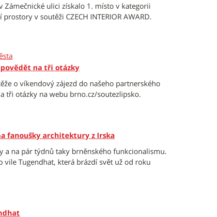
 Zámečnické ulici získalo 1. místo v kategorii
ční prostory v soutěži CZECH INTERIOR AWARD.
ěsta
odpovědět na tři otázky
utěže o víkendový zájezd do našeho partnerského
a tři otázky na webu brno.cz/soutezlipsko.
a fanoušky architektury z Irska
ury a na pár týdnů taky brněnského funkcionalismu.
 vile Tugendhat, která brázdí svět už od roku
endhat