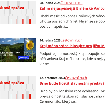
Cestovní ruch
28. ledna 2025
Zatím nejúspěšnější Brněnské Vánoce
Uběhl měsíc od konce Brněnských Vánoc 
trhů za posledních 9 let. Nejen že se p
pozitivní zpětná...
Cestovní ruch
16. ledna 2025
Kraj mého srdce: hlasujte pro jižní 
Podpořte Jihomoravský kraj a zapojte s
běží anketa Kraj mého srdce, kde o nejvyš
v osmi...
Cestovní ruch
12. prosince 2024
Brno bude hostit slavnostní předává
Brno bylo v loňském roce vyhlášeno E
převzalo hostitelskou roli slavnostního 
Ceremoniálu, který se...