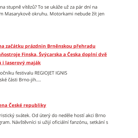
a stupně vítězů? To se ukáže už za pár dní na
ém Masarykově okruhu. Motorkami nebude žít jen
na začátku prázdnin Brněnskou přehradu
ňostroje Finska, Švýcarska a Česka doplní dvě
 i laserový maják
očníku festivalu REGIOJET IGNIS
é části Brno-jih....
ena České republiky
stický svátek. Od úterý do neděle hostí akci Brno
m. Návštěvníci si užijí oficiální fanzónu, setkání s