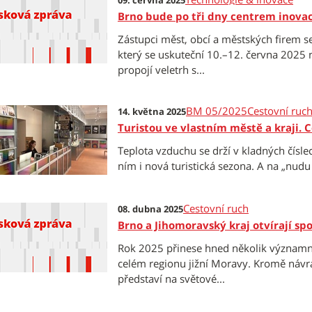
09. června 2025
Brno bude po tři dny centrem inovac
Zástupci měst, obcí a městských firem s
který se uskuteční 10.–12. června 2025 
propojí veletrh s...
BM 05/2025
Cestovní ruc
14. května 2025
Turistou ve vlastním městě a kraji. 
Teplota vzduchu se drží v kladných číslec
ním i nová turistická sezona. A na „nudu 
Cestovní ruch
08. dubna 2025
Brno a Jihomoravský kraj otvírají s
Rok 2025 přinese hned několik významnýc
celém regionu jižní Moravy. Kromě náv
představí na světové...