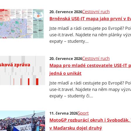
Cestovní ruch
20. července 2026
Brněnská USE-IT mapa jako první v E
Jste mladí a rádi cestujete po Evropě? Po
use-it.travel. Najdete na něm plánky vý
expaty – studenty...
Cestovní ruch
20. července 2026
Mapa pro mladé cestovatele USE-IT po
jedná o unikát
Jste mladí a rádi cestujete po Evropě? Po
use-it.travel. Najdete na něm mapy výz
expaty – studenty či...
Sport
11. června 2026
MotoGP rozburácí okruh i Svoboďák. V
v Maďarsku dojel druhý