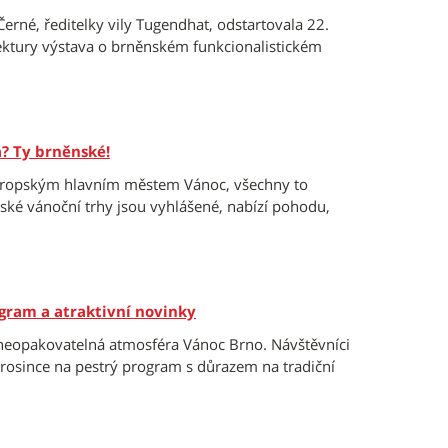
Černé, ředitelky vily Tugendhat, odstartovala 22.
ektury výstava o brněnském funkcionalistickém
? Ty brněnské!
vropským hlavním městem Vánoc, všechny to
nské vánoční trhy jsou vyhlášené, nabízí pohodu,
gram a atraktivní novinky
neopakovatelná atmosféra Vánoc Brno. Návštěvníci
prosince na pestrý program s důrazem na tradiční