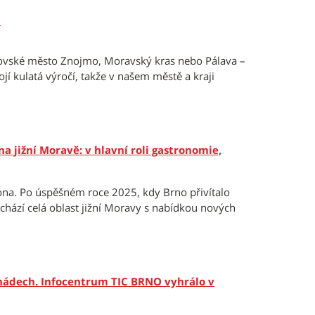
h
lovské město Znojmo, Moravský kras nebo Pálava –
í kulatá výročí, takže v našem městě a kraji
na jižní Moravě: v hlavní roli gastronomie,
zóna. Po úspěšném roce 2025, kdy Brno přivítalo
řichází celá oblast jižní Moravy s nabídkou nových
ý nádech. Infocentrum TIC BRNO vyhrálo v