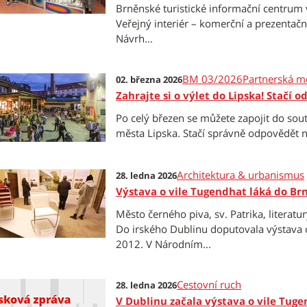
Brněnské turistické informační centrum v
Veřejný interiér – komerční a prezenta
Návrh...
BM 03/2026
Partnerská m
02. března 2026
Zahrajte si o výlet do Lipska! Stačí 
Po celý březen se můžete zapojit do so
města Lipska. Stačí správně odpovědět n
Architektura & urbanismus
28. ledna 2026
Výstava o vile Tugendhat láká do Brn
Město černého piva, sv. Patrika, literat
Do irského Dublinu doputovala výstava o
2012. V Národním...
Cestovní ruch
28. ledna 2026
V Dublinu začala výstava o vile Tug