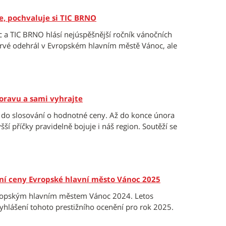
, pochvaluje si TIC BRNO
a TIC BRNO hlásí nejúspěšnější ročník vánočních
oprvé odehrál v Evropském hlavním městě Vánoc, ale
Moravu a sami vyhrajte
e do slosování o hodnotné ceny. Až do konce února
ší příčky pravidelně bojuje i náš region. Soutěží se
ní ceny Evropské hlavní město Vánoc 2025
vropským hlavním městem Vánoc 2024. Letos
vyhlášení tohoto prestižního ocenění pro rok 2025.