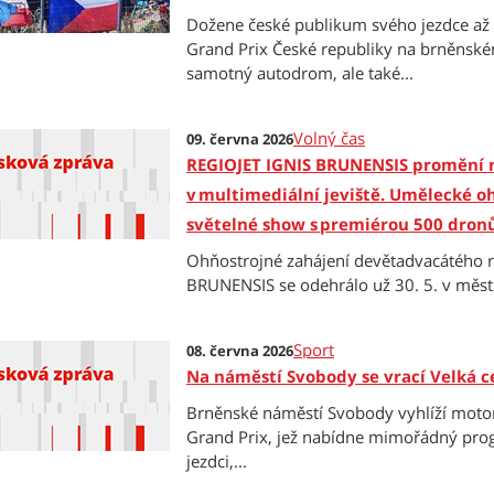
Dožene české publikum svého jezdce až n
Grand Prix České republiky na brněnsk
samotný autodrom, ale také...
Volný čas
09. června 2026
REGIOJET IGNIS BRUNENSIS promění 
v multimediální jeviště. Umělecké oh
světelné show s premiérou 500 dronů
Ohňostrojné zahájení devětadvacátého r
BRUNENSIS se odehrálo už 30. 5. v městsk
Sport
08. června 2026
Na náměstí Svobody se vrací Velká c
Brněnské náměstí Svobody vyhlíží motori
Grand Prix, jež nabídne mimořádný progra
jezdci,...