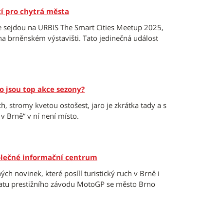
í pro chytrá města
e sejdou na URBIS The Smart Cities Meetup 2025,
na brněnském výstavišti. Tato jedinečná událost
h
Co jsou top akce sezony?
h, stromy kvetou ostošest, jaro je zkrátka tady a s
v Brně“ v ní není místo.
polečné informační centrum
h novinek, které posílí turistický ruch v Brně i
ratu prestižního závodu MotoGP se město Brno