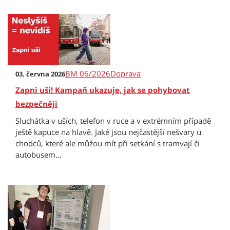
BM 06/2026
Doprava
03. června 2026
Zapni uši! Kampaň ukazuje, jak se pohybovat
bezpečněji
Sluchátka v uších, telefon v ruce a v extrémním případě
ještě kapuce na hlavě. Jaké jsou nejčastější nešvary u
chodců, které ale můžou mít při setkání s tramvají či
autobusem...