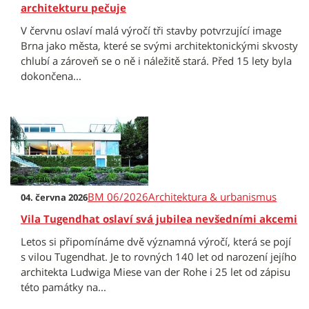
architekturu pečuje
V červnu oslaví malá výročí tři stavby potvrzující image
Brna jako města, které se svými architektonickými skvosty
chlubí a zároveň se o ně i náležitě stará. Před 15 lety byla
dokončena...
BM 06/2026
Architektura & urbanismus
04. června 2026
Vila Tugendhat oslaví svá jubilea nevšedními akcemi
Letos si připomínáme dvě významná výročí, která se pojí
s vilou Tugendhat. Je to rovných 140 let od narození jejího
architekta Ludwiga Miese van der Rohe i 25 let od zápisu
této památky na...