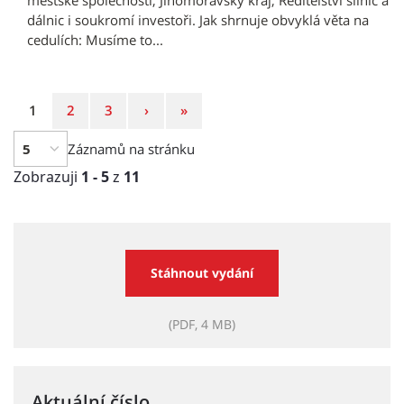
městské společnosti, Jihomoravský kraj, Ředitelství silnic a
dálnic i soukromí investoři. Jak shrnuje obvyklá věta na
cedulích: Musíme to...
Strana
Strana
Strana
Následující
Poslední
1
2
3
›
»
strana
strana
Záznamů na stránku
Zobrazuji
1 - 5
z
11
Stáhnout vydání
(PDF, 4 MB)
Aktuální číslo