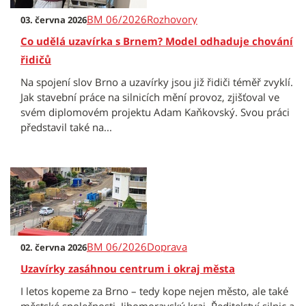
BM 06/2026
Rozhovory
03. června 2026
Co udělá uzavírka s Brnem? Model odhaduje chování
řidičů
Na spojení slov Brno a uzavírky jsou již řidiči téměř zvyklí.
Jak stavební práce na silnicích mění provoz, zjišťoval ve
svém diplomovém projektu Adam Kaňkovský. Svou práci
představil také na...
BM 06/2026
Doprava
02. června 2026
Uzavírky zasáhnou centrum i okraj města
I letos kopeme za Brno – tedy kope nejen město, ale také