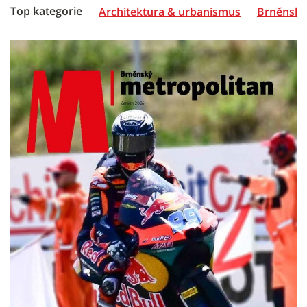
Top kategorie
Architektura & urbanismus
Brněnská 