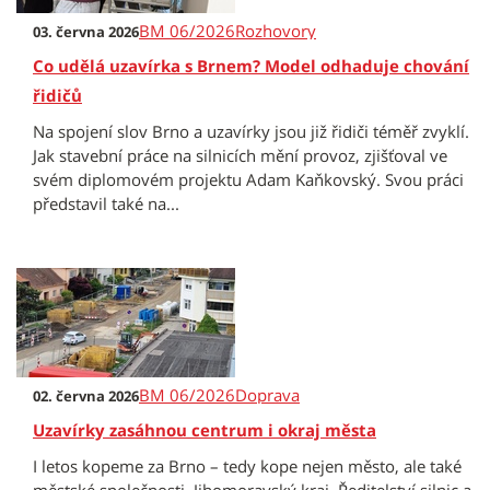
BM 06/2026
Rozhovory
03. června 2026
Co udělá uzavírka s Brnem? Model odhaduje chování
řidičů
Na spojení slov Brno a uzavírky jsou již řidiči téměř zvyklí.
Jak stavební práce na silnicích mění provoz, zjišťoval ve
svém diplomovém projektu Adam Kaňkovský. Svou práci
představil také na...
BM 06/2026
Doprava
02. června 2026
Uzavírky zasáhnou centrum i okraj města
I letos kopeme za Brno – tedy kope nejen město, ale také