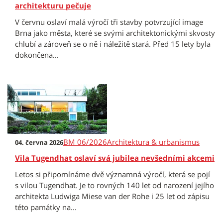
architekturu pečuje
V červnu oslaví malá výročí tři stavby potvrzující image
Brna jako města, které se svými architektonickými skvosty
chlubí a zároveň se o ně i náležitě stará. Před 15 lety byla
dokončena...
BM 06/2026
Architektura & urbanismus
04. června 2026
Vila Tugendhat oslaví svá jubilea nevšedními akcemi
Letos si připomínáme dvě významná výročí, která se pojí
s vilou Tugendhat. Je to rovných 140 let od narození jejího
architekta Ludwiga Miese van der Rohe i 25 let od zápisu
této památky na...