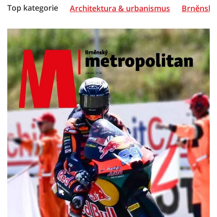
Top kategorie
Architektura & urbanismus
Brněnská 