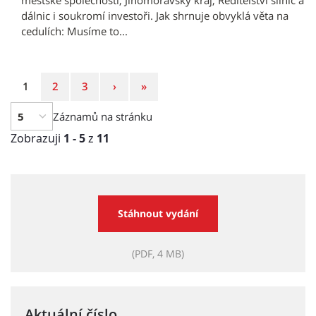
městské společnosti, Jihomoravský kraj, Ředitelství silnic a
dálnic i soukromí investoři. Jak shrnuje obvyklá věta na
cedulích: Musíme to...
Strana
Strana
Strana
Následující
Poslední
1
2
3
›
»
strana
strana
Záznamů na stránku
Zobrazuji
1 - 5
z
11
Stáhnout vydání
(PDF, 4 MB)
Aktuální číslo