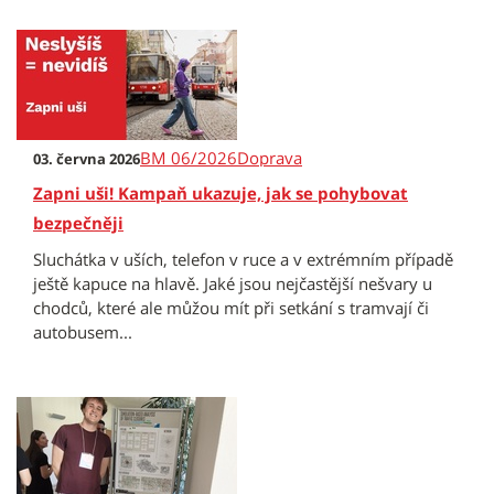
BM 06/2026
Doprava
03. června 2026
Zapni uši! Kampaň ukazuje, jak se pohybovat
bezpečněji
Sluchátka v uších, telefon v ruce a v extrémním případě
ještě kapuce na hlavě. Jaké jsou nejčastější nešvary u
chodců, které ale můžou mít při setkání s tramvají či
autobusem...