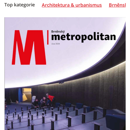
Top kategorie
Architektura & urbanismus
Brněnská 