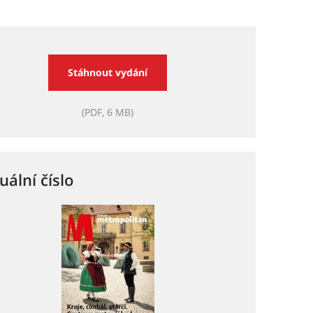
Stáhnout vydání
(PDF, 6 MB)
uální číslo