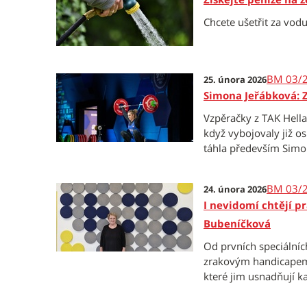
Chcete ušetřit za vod
BM 03/
25. února 2026
Simona Jeřábková: Z
Vzpěračky z TAK Hella
když vybojovaly již o
táhla především Simo
BM 03/
24. února 2026
I nevidomí chtějí p
Bubeníčková
Od prvních speciálníc
zrakovým handicapem d
které jim usnadňují ka