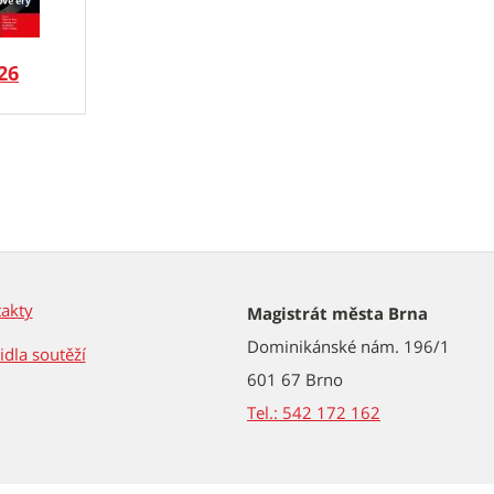
26
akty
Magistrát města Brna
Dominikánské nám. 196/1
idla soutěží
601 67 Brno
Tel.: 542 172 162