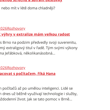
u nebo mít v létě doma chladněji?
2026
Rozhovory
 výhry v extralize mám velkou radost
s Brno na podzim předvedly svoji suverenitu,
smý extraligový titul v řadě. Tým svými výkony
na Jeřábková, několikanásobná...
2026
Rozhovory
racovat s počítačem, říká Hana
h počítačů až po umělou inteligenci. Lidé se
nes už běžně využívají technologie i služby,
ždodenní život. Jak se tato pomoc v Brně...