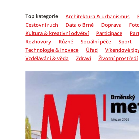
Top kategorie
Architektura & urbanismus
Cestovní ruch
Data o Brně
Doprava
Fot
Kultura & kreativní odvětví
Participace
Par
Rozhovory
Různé
Sociální péče
Sport
Technologie & inovace
Úřad
Víkendové tip
Vzdělávání & věda
Zdraví
Životní prostředí