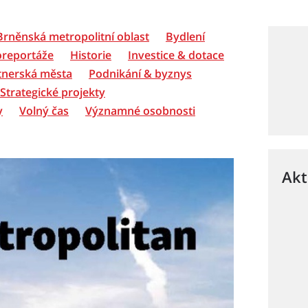
Brněnská metropolitní oblast
Bydlení
oreportáže
Historie
Investice & dotace
tnerská města
Podnikání & byznys
Strategické projekty
y
Volný čas
Významné osobnosti
Akt