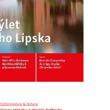
2026
Investice & dotace
zelenou střechu a sbírání dešťovky