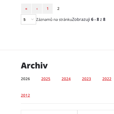
První
Předchozí
Strana
Strana
«
‹
1
2
strana
strana
Zobrazuji
6 - 8
z
8
Záznamů na stránku
Archiv
2026
2025
2024
2023
2022
2012