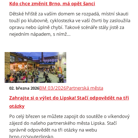
Kdo chce změnit Brno, má opět šanci
Dětské hřiště za vaším domem se rozpadá, místní skauti
touží po klubovně, cyklostezka ve vaší čtvrti by zasloužila
opravu nebo úplně chybí. Takové scénáře stály jistě za
nejedním nápadem, s nímž...
BM 03/2026
Partnerská města
02. března 2026
Zahrajte si o výlet do Lipska! Stačí odpovědět na tři
otázky
Po celý březen se můžete zapojit do soutěže o víkendový
zájezd do našeho partnerského města Lipska. Stačí
správně odpovědět na tři otázky na webu
brno.cz/soutezlipsko.