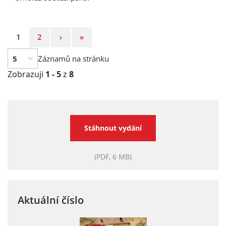
Strana
Strana
Následující
Poslední
1
2
›
»
strana
strana
Záznamů na stránku
Zobrazuji
1 - 5
z
8
Stáhnout vydání
(PDF, 6 MB)
Aktuální číslo