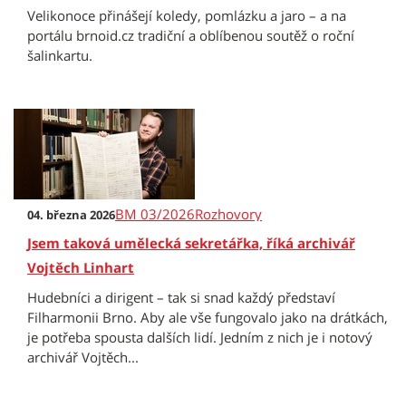
Velikonoce přinášejí koledy, pomlázku a jaro – a na
portálu brnoid.cz tradiční a oblíbenou soutěž o roční
šalinkartu.
BM 03/2026
Rozhovory
04. března 2026
Jsem taková umělecká sekretářka, říká archivář
Vojtěch Linhart
Hudebníci a dirigent – tak si snad každý představí
Filharmonii Brno. Aby ale vše fungovalo jako na drátkách,
je potřeba spousta dalších lidí. Jedním z nich je i notový
archivář Vojtěch...