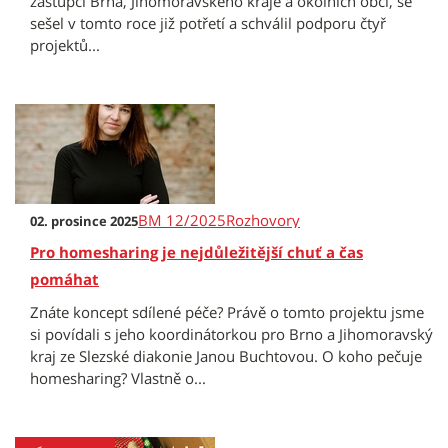
zástupci Brna, Jihomoravského kraje a okolních obcí, se
sešel v tomto roce již potřetí a schválil podporu čtyř
projektů...
BM 12/2025
Rozhovory
02. prosince 2025
Pro homesharing je nejdůležitější chuť a čas
pomáhat
Znáte koncept sdílené péče? Právě o tomto projektu jsme
si povídali s jeho koordinátorkou pro Brno a Jihomoravský
kraj ze Slezské diakonie Janou Buchtovou. O koho pečuje
homesharing? Vlastně o...