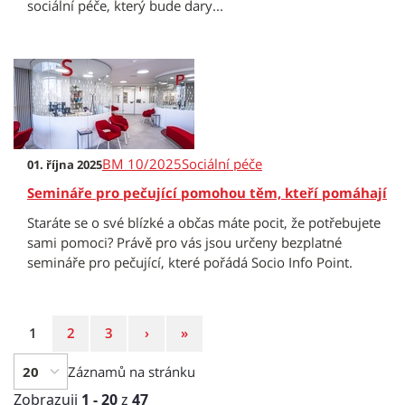
sociální péče, který bude dary...
BM 10/2025
Sociální péče
01. října 2025
Semináře pro pečující pomohou těm, kteří pomáhají
Staráte se o své blízké a občas máte pocit, že potřebujete
sami pomoci? Právě pro vás jsou určeny bezplatné
semináře pro pečující, které pořádá Socio Info Point.
Strana
Strana
Strana
Následující
Poslední
1
2
3
›
»
strana
strana
Záznamů na stránku
Zobrazuji
1 - 20
z
47