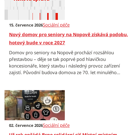
Sociální péče
15. července 2026
Nový domov pro seniory na Nopově získává podobu,
hotový bude v roce 2027
Domov pro seniory na Nopově prochází rozsáhlou
přestavbou – děje se tak poprvé pod hlavičkou
koncesionáře, který stavbu i následný provoz zařízení
zajistí. Původní budova domova ze 70. let minulého...
Sociální péče
02. července 2026
Už rok opřádá Brno solidární síť Místní místním