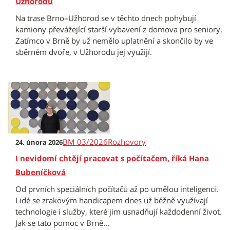
Užhorodu
Na trase Brno–Užhorod se v těchto dnech pohybují
kamiony převážející starší vybavení z domova pro seniory.
Zatímco v Brně by už nemělo uplatnění a skončilo by ve
sběrném dvoře, v Užhorodu jej využijí.
BM 03/2026
Rozhovory
24. února 2026
I nevidomí chtějí pracovat s počítačem, říká Hana
Bubeníčková
Od prvních speciálních počítačů až po umělou inteligenci.
Lidé se zrakovým handicapem dnes už běžně využívají
technologie i služby, které jim usnadňují každodenní život.
Jak se tato pomoc v Brně...