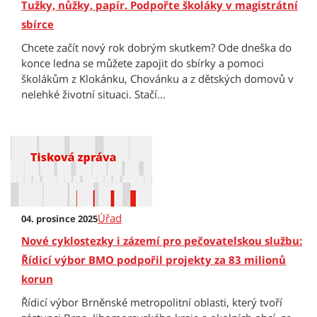
Tužky, nůžky, papír. Podpořte školáky v magistrátní
sbírce
Chcete začít nový rok dobrým skutkem? Ode dneška do
konce ledna se můžete zapojit do sbírky a pomoci
školákům z Klokánku, Chovánku a z dětských domovů v
nelehké životní situaci. Stačí...
Úřad
04. prosince 2025
Nové cyklostezky i zázemí pro pečovatelskou službu:
Řídicí výbor BMO podpořil projekty za 83 milionů
korun
Řídicí výbor Brněnské metropolitní oblasti, který tvoří