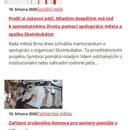
Sociální péče
18. března 2026
Prošli si ústavní péčí. Mladým dospělým má teď
k samostatnému životu pomoci spolupráce města a
spolku EkoInkubátor
Rada města Brna dnes schválila memorandum o
spolupráci s organizací EkoInkubátor. Ta prostřednictvím
projektu Symbios pomáhá mladým lidem odcházejícím z
institucionální nebo náhradní rodinné péče...
Partnerská města
10. března 2026
Zařízení zrušeného domova pro seniory pomůže v