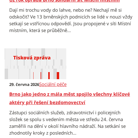
Dají mi trochu vody do lahve, nebo ne? Nechají mě si
odskočit? Ve 13 brněnských podnicích se lidé v nouzi vždy
setkají se vstřícnou odpovědí. Jsou propojené v síti Místní
místním, která se průběžně...
Sociální péče
29. června 2026
Brno jako jedno z mála měst spojilo všechny klíčové
aktéry při řešení bezdomovectví
Zástupci sociálních služeb, zdravotnictví i policejních
složek se spolu s vedením města ve středu 24. června
zaměřili na dění v okolí hlavního nádraží. Na setkání se
zhodnotily kroky z posledních...