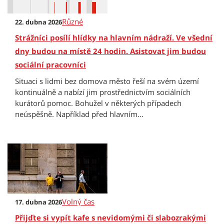
Různé
22. dubna 2026
Strážníci posílí hlídky na hlavním nádraží. Ve všední
dny budou na místě 24 hodin. Asistovat jim budou
sociální pracovníci
Situaci s lidmi bez domova město řeší na svém území
kontinuálně a nabízí jim prostřednictvím sociálních
kurátorů pomoc. Bohužel v některých případech
neúspěšně. Například před hlavním...
Volný čas
17. dubna 2026
Přijďte si vypít kafe s nevidomými či slabozrakými