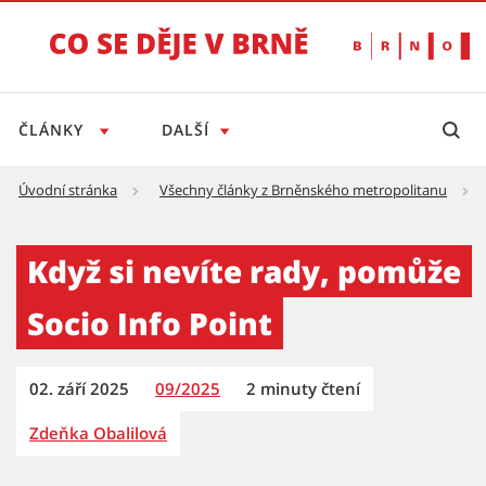
ČLÁNKY
DALŠÍ
Úvodní stránka
Všechny články z Brněnského metropolitanu
Když si nevíte rady, pomůže Socio Info Point
Když si nevíte rady, pomůže
Socio Info Point
02. září 2025
09/2025
2 minuty čtení
Zdeňka Obalilová