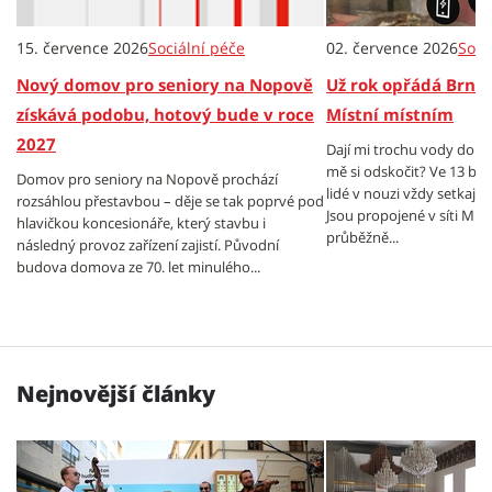
15. července 2026
Sociální péče
02. července 2026
Soci
Nový domov pro seniory na Nopově
Už rok opřádá Brno s
získává podobu, hotový bude v roce
Místní místním
2027
Dají mi trochu vody do l
mě si odskočit? Ve 13 br
Domov pro seniory na Nopově prochází
lidé v nouzi vždy setkají 
rozsáhlou přestavbou – děje se tak poprvé pod
Jsou propojené v síti Míst
hlavičkou koncesionáře, který stavbu i
průběžně...
následný provoz zařízení zajistí. Původní
budova domova ze 70. let minulého...
Nejnovější články