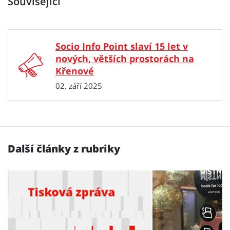
Související
Socio Info Point slaví 15 let v
nových, větších prostorách na
Křenové
02. září 2025
Další články z rubriky