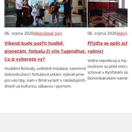
06. srpna 2026
Víkendové tipy
06. srpna 2026
Volný č
Víkend bude patřit hudbě,
Přijďte se opět zch
planetám, fotbalu či vile Tugendhat.
radnici
Co si vyberete vy?
Vedra nepolevují a my v
možnost se před nimi al
Hudební festivaly, světelné instalace, vesmírná
schovat v Rytířském sále
dobrodružství i fotbalová utkání. Vybrali jsme
Dominikánském náměstí.
pro vás tipy, kam v Brně vyrazit v následujících
dnech za kulturou, zábavou i sportem.