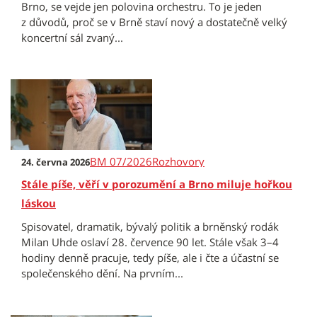
Brno, se vejde jen polovina orchestru. To je jeden
z důvodů, proč se v Brně staví nový a dostatečně velký
koncertní sál zvaný...
BM 07/2026
Rozhovory
24. června 2026
Stále píše, věří v porozumění a Brno miluje hořkou
láskou
Spisovatel, dramatik, bývalý politik a brněnský rodák
Milan Uhde oslaví 28. července 90 let. Stále však 3–4
hodiny denně pracuje, tedy píše, ale i čte a účastní se
společenského dění. Na prvním...