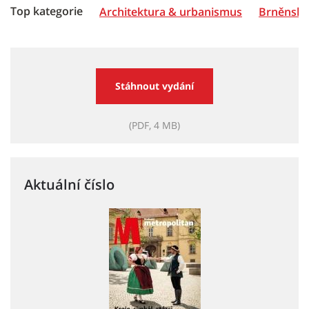
Top kategorie
Architektura & urbanismus
Brněnská 
Stáhnout vydání
(PDF, 4 MB)
Aktuální číslo