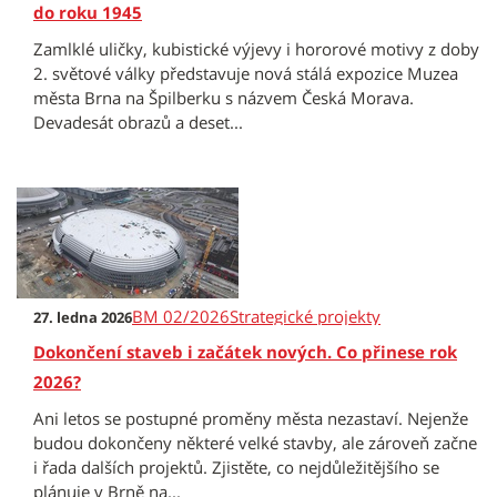
do roku 1945
Zamlklé uličky, kubistické výjevy i hororové motivy z doby
2. světové války představuje nová stálá expozice Muzea
města Brna na Špilberku s názvem Česká Morava.
Devadesát obrazů a deset...
BM 02/2026
Strategické projekty
27. ledna 2026
Dokončení staveb i začátek nových. Co přinese rok
2026?
Ani letos se postupné proměny města nezastaví. Nejenže
budou dokončeny některé velké stavby, ale zároveň začne
i řada dalších projektů. Zjistěte, co nejdůležitějšího se
plánuje v Brně na...