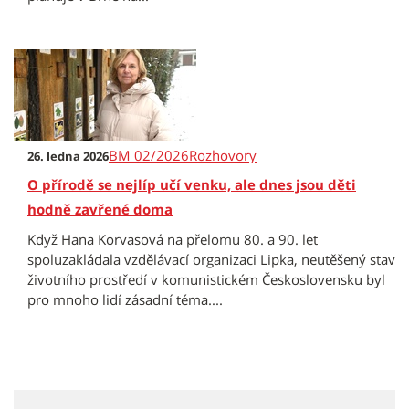
BM 02/2026
Rozhovory
26. ledna 2026
O přírodě se nejlíp učí venku, ale dnes jsou děti
hodně zavřené doma
Když Hana Korvasová na přelomu 80. a 90. let
spoluzakládala vzdělávací organizaci Lipka, neutěšený stav
životního prostředí v komunistickém Československu byl
pro mnoho lidí zásadní téma....