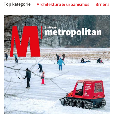
Top kategorie
Architektura & urbanismus
Brněnská 