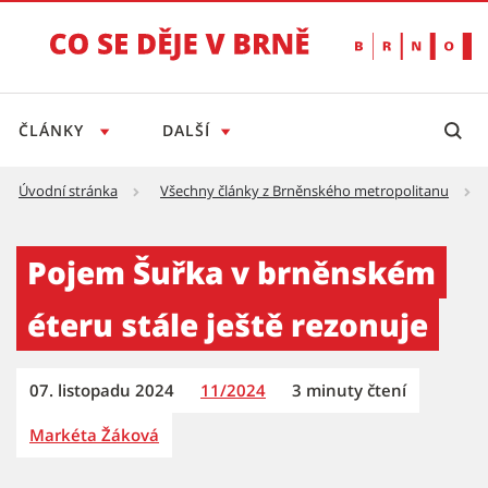
ČLÁNKY
DALŠÍ
Úvodní stránka
Všechny články z Brněnského metropolitanu
Pojem Šuřka v brněnském éteru stále ještě r
Pojem Šuřka v brněnském
éteru stále ještě rezonuje
07. listopadu 2024
11/2024
3 minuty čtení
Markéta Žáková