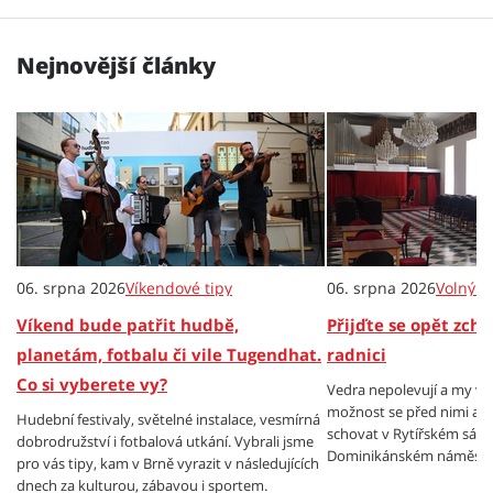
Nejnovější články
06. srpna 2026
Víkendové tipy
06. srpna 2026
Volný č
Víkend bude patřit hudbě,
Přijďte se opět zch
planetám, fotbalu či vile Tugendhat.
radnici
Co si vyberete vy?
Vedra nepolevují a my v
možnost se před nimi al
Hudební festivaly, světelné instalace, vesmírná
schovat v Rytířském sále
dobrodružství i fotbalová utkání. Vybrali jsme
Dominikánském náměstí.
pro vás tipy, kam v Brně vyrazit v následujících
dnech za kulturou, zábavou i sportem.