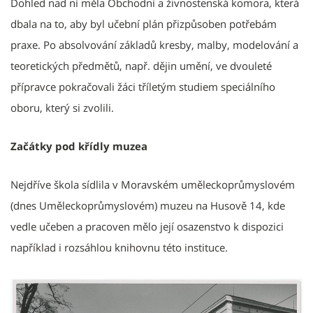
Dohled nad ní měla Obchodní a živnostenská komora, která
dbala na to, aby byl učební plán přizpůsoben potřebám
praxe. Po absolvování základů kresby, malby, modelování a
teoretických předmětů, např. dějin umění, ve dvouleté
přípravce pokračovali žáci tříletým studiem speciálního
oboru, který si zvolili.
Začátky pod křídly muzea
Nejdříve škola sídlila v Moravském uměleckoprůmyslovém
(dnes Uměleckoprůmyslovém) muzeu na Husově 14, kde
vedle učeben a pracoven mělo její osazenstvo k dispozici
například i rozsáhlou knihovnu této instituce.