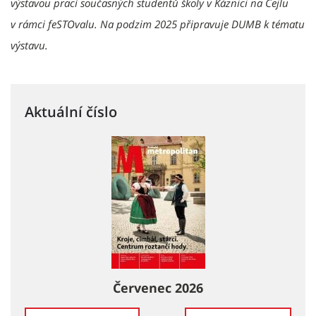
výstavou prací současných studentů školy v Káznici na Cejlu
v rámci feSTOvalu. Na podzim 2025 připravuje DUMB k tématu
výstavu.
Aktuální číslo
Červenec 2026