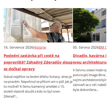
16. července 2026
Historie
05. června 2026
BM 06
Poslední zastávka při cestě na
Divadlo, kavárna i
popraviště? Záhadný Zderadův sloup
svou architekturu 
se dočkal opravy
V červnu oslaví malá výroč
potvrzující image Brna ja
Stával nejdříve na levém břehu Svitavy, dnes je
svými architektonickými 
na pravém. Nepohnul se přitom ani o píď. Jak je
zároveň se o ně i náležitě 
to možné? K čemu kamenný artefakt z 15.
byla dokončena...
století vlastně sloužil a kdo to byl onen
Zderad?...