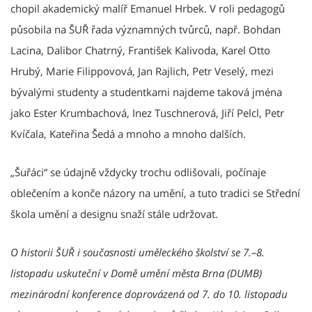
chopil akademický malíř Emanuel Hrbek. V roli pedagogů
působila na ŠUŘ řada významných tvůrců, např. Bohdan
Lacina, Dalibor Chatrný, František Kalivoda, Karel Otto
Hrubý, Marie Filippovová, Jan Rajlich, Petr Veselý, mezi
bývalými studenty a studentkami najdeme taková jména
jako Ester Krumbachová, Inez Tuschnerová, Jiří Pelcl, Petr
Kvíčala, Kateřina Šedá a mnoho a mnoho dalších.
„Šuřáci“ se údajně vždycky trochu odlišovali, počínaje
oblečením a konče názory na umění, a tuto tradici se Střední
škola umění a designu snaží stále udržovat.
O historii ŠUŘ i současnosti uměleckého školství se 7.–8.
listopadu uskuteční v Domě umění města Brna (DUMB)
mezinárodní konference doprovázená od 7. do 10. listopadu