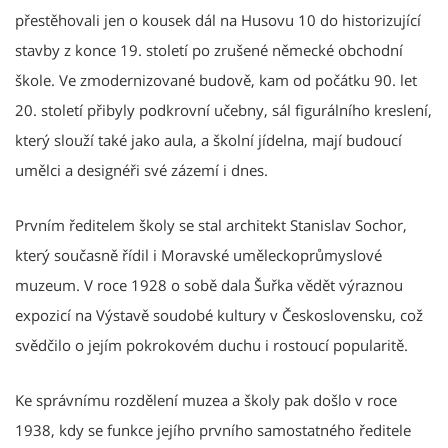
přestěhovali jen o kousek dál na Husovu 10 do historizující
stavby z konce 19. století po zrušené německé obchodní
škole. Ve zmodernizované budově, kam od počátku 90. let
20. století přibyly podkrovní učebny, sál figurálního kreslení,
který slouží také jako aula, a školní jídelna, mají budoucí
umělci a designéři své zázemí i dnes.
Prvním ředitelem školy se stal architekt Stanislav Sochor,
který současně řídil i Moravské uměleckoprůmyslové
muzeum. V roce 1928 o sobě dala Šuřka vědět výraznou
expozicí na Výstavě soudobé kultury v Československu, což
svědčilo o jejím pokrokovém duchu i rostoucí popularitě.
Ke správnímu rozdělení muzea a školy pak došlo v roce
1938, kdy se funkce jejího prvního samostatného ředitele