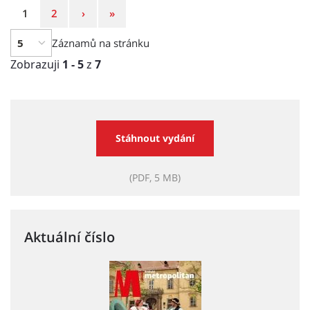
Strana
Strana
Následující
Poslední
1
2
›
»
strana
strana
Záznamů na stránku
Zobrazuji
1 - 5
z
7
Stáhnout vydání
(PDF, 5 MB)
Aktuální číslo