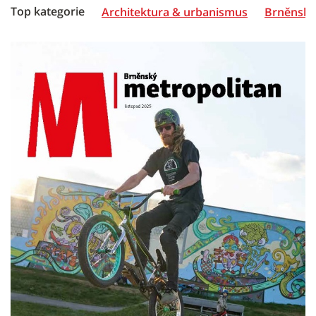
Top kategorie
Architektura & urbanismus
Brněnská 