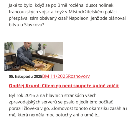
Jaké to bylo, když se po Brně rozléhal dusot holínek
francouzských vojsk a když v Místodržitelském paláci
přespával sám obávaný císař Napoleon, jenž zde plánoval
bitvu u Slavkova?
BM 11/2025
Rozhovory
05. listopadu 2025
Ondřej Kruml: Cílem go není soupeře úplně zničit
Byl rok 2016 a na hlavních stránkách všech
zpravodajských serverů se psalo o jediném: počítač
porazil člověka v go. Zlomovost tohoto okamžiku zasáhla i
mě, která neměla moc potuchy ani o umělé...