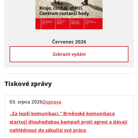
Červenec 2026
Zobrazit vydání
Tiskové zprávy
03. srpna 2026
Doprava
„Za lepší komunikaci.“ Brněnské komunikace
startují dlouhodobou kampaň proti agresi a dávají
nahlédnout do zákulisí své práce