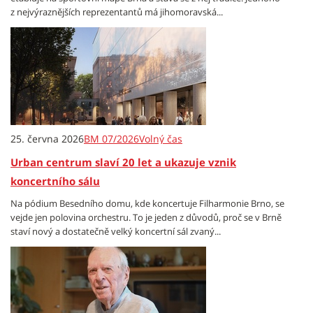
z nejvýraznějších reprezentantů má jihomoravská...
25. června 2026
BM 07/2026
Volný čas
Urban centrum slaví 20 let a ukazuje vznik
koncertního sálu
Na pódium Besedního domu, kde koncertuje Filharmonie Brno, se
vejde jen polovina orchestru. To je jeden z důvodů, proč se v Brně
staví nový a dostatečně velký koncertní sál zvaný...