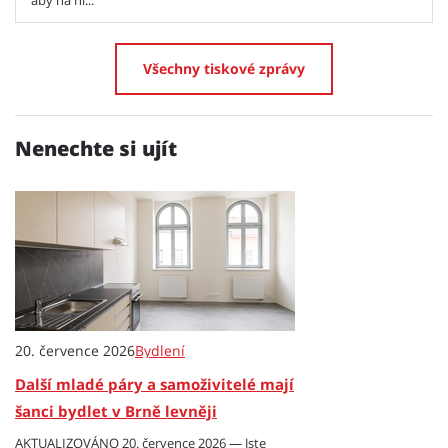
aby na ni...
Všechny tiskové zprávy
Nenechte si ujít
20. července 2026
Bydlení
Další mladé páry a samoživitelé mají
šanci bydlet v Brně levněji
AKTUALIZOVÁNO 20. července 2026 — Jste