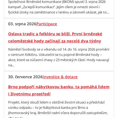
Společnost Brněnské komunikace (BKOM) spustí 3. srpna 2026
kampaň „Za lepší komunikaci“. Jejím cílem je omezit slovní i
fyzické útoky na zaměstnance v terénu a zároveň ukázat, jak to...
03. srpna 2026
Participace
Oslava tradic a folklóru se blíží. První brněnské
celoměstské hody začínají za necelé dva týdny
Náměstí Svobody se o víkendu od 14. do 16. srpna 2026 promění
v centrum folklóru. Uskuteční se tu poprvé Brněnské hody –
akce, které se zúčastní chasy z 23 městských částí. Hody navazují
na...
30. července 2026
Investice & dotace
Brno podpoří nábytkovou banku, ta pomáhá lidem
i životnímu prostředí
Projekt, který slouží lidem v obtížné životní situaci a předchází
vzniku odpadu – to je Nábytková banka pro Brno a
Jihomoravský kraj. Brněnští radní včera doporučili zastupitelům,