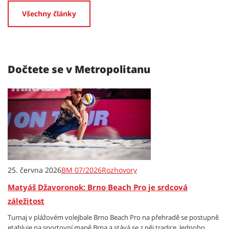
Všechny články
Dočtete se v Metropolitanu
25. června 2026
BM 07/2026
Rozhovory
Matyáš Džavoronok: Brno Beach Pro je srdcová
záležitost
Turnaj v plážovém volejbale Brno Beach Pro na přehradě se postupně
etabluje na sportovní mapě Brna a stává se z něj tradice. Jednoho