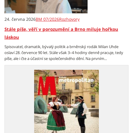
24. června 2026
BM 07/2026
Rozhovory
Stále píše, věří v porozumění a Brno miluje hořkou
láskou
Spisovatel, dramatik, bývalý politik a brněnský rodák Milan Uhde
oslaví 28. července 90 let. Stále však 3–4 hodiny denně pracuje, tedy
píše, ale i čte a účastní se společenského dění. Na prvním...