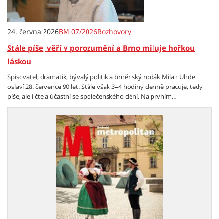
24. června 2026
BM 07/2026
Rozhovory
Stále píše, věří v porozumění a Brno miluje hořkou
láskou
Spisovatel, dramatik, bývalý politik a brněnský rodák Milan Uhde
oslaví 28. července 90 let. Stále však 3–4 hodiny denně pracuje, tedy
píše, ale i čte a účastní se společenského dění. Na prvním...