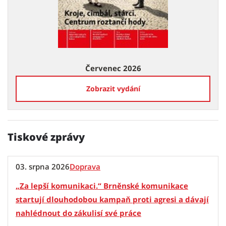
Červenec 2026
Zobrazit vydání
Tiskové zprávy
03. srpna 2026
Doprava
„Za lepší komunikaci.“ Brněnské komunikace
startují dlouhodobou kampaň proti agresi a dávají
nahlédnout do zákulisí své práce