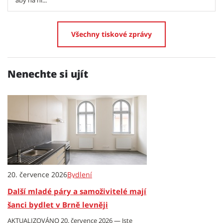
aby na ni...
Všechny tiskové zprávy
Nenechte si ujít
20. července 2026
Bydlení
Další mladé páry a samoživitelé mají
šanci bydlet v Brně levněji
AKTUALIZOVÁNO 20. července 2026 — Jste