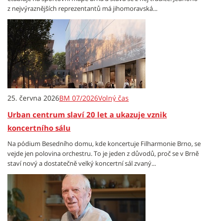
z nejvýraznějších reprezentantů má jihomoravská...
25. června 2026
BM 07/2026
Volný čas
Urban centrum slaví 20 let a ukazuje vznik
koncertního sálu
Na pódium Besedního domu, kde koncertuje Filharmonie Brno, se
vejde jen polovina orchestru. To je jeden z důvodů, proč se v Brně
staví nový a dostatečně velký koncertní sál zvaný...