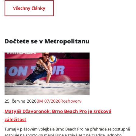
Všechny články
Dočtete se v Metropolitanu
25. června 2026
BM 07/2026
Rozhovory
Matyáš Džavoronok: Brno Beach Pro je srdcová
záležitost
Turnaj v plážovém volejbale Brno Beach Pro na přehradě se postupně
etabluje na sportovní mapě Brna a stává se z něj tradice. Jednoho