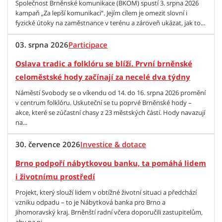
Společnost Brněnské komunikace (BKOM) spustí 3. srpna 2026
kampaň „Za lepší komunikaci“. Jejím cílem je omezit slovní i
fyzické útoky na zaměstnance v terénu a zároveň ukázat, jak to...
03. srpna 2026
Participace
Oslava tradic a folklóru se blíží. První brněnské
celoměstské hody začínají za necelé dva týdny
Náměstí Svobody se o víkendu od 14. do 16. srpna 2026 promění
v centrum folklóru. Uskuteční se tu poprvé Brněnské hody –
akce, které se zúčastní chasy z 23 městských částí. Hody navazují
na...
30. července 2026
Investice & dotace
Brno podpoří nábytkovou banku, ta pomáhá lidem
i životnímu prostředí
Projekt, který slouží lidem v obtížné životní situaci a předchází
vzniku odpadu – to je Nábytková banka pro Brno a
Jihomoravský kraj. Brněnští radní včera doporučili zastupitelům,