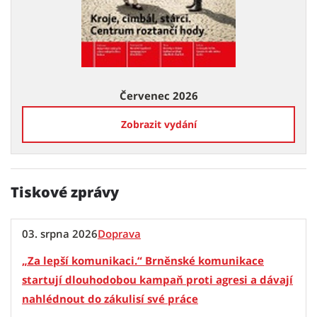
Červenec 2026
Zobrazit vydání
Tiskové zprávy
03. srpna 2026
Doprava
„Za lepší komunikaci.“ Brněnské komunikace
startují dlouhodobou kampaň proti agresi a dávají
nahlédnout do zákulisí své práce