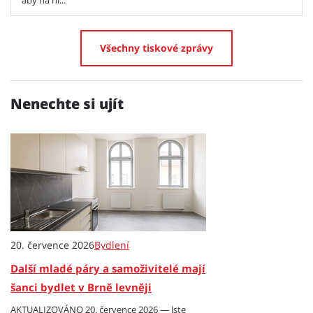
aby na ni...
Všechny tiskové zprávy
Nenechte si ujít
20. července 2026
Bydlení
Další mladé páry a samoživitelé mají
šanci bydlet v Brně levněji
AKTUALIZOVÁNO 20. července 2026 — Jste