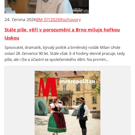
24. června 2026
BM 07/2026
Rozhovory
Stále píše, věří v porozumění a Brno miluje hořkou
láskou
Spisovatel, dramatik, bývalý politik a brněnský rodák Milan Uhde
oslaví 28. července 90 let. Stále však 3–4 hodiny denně pracuje, tedy
píše, ale i čte a účastní se společenského dění. Na prvním...