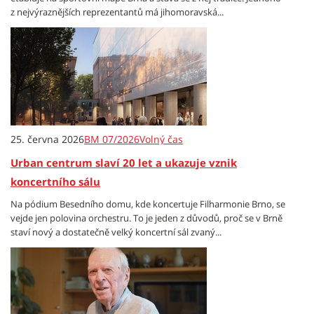
z nejvýraznějších reprezentantů má jihomoravská...
25. června 2026
BM 07/2026
Volný čas
Urban centrum slaví 20 let a ukazuje vznik
koncertního sálu
Na pódium Besedního domu, kde koncertuje Filharmonie Brno, se
vejde jen polovina orchestru. To je jeden z důvodů, proč se v Brně
staví nový a dostatečně velký koncertní sál zvaný...