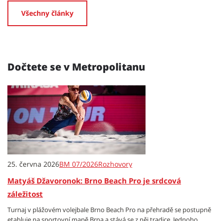
Všechny články
Dočtete se v Metropolitanu
25. června 2026
BM 07/2026
Rozhovory
Matyáš Džavoronok: Brno Beach Pro je srdcová
záležitost
Turnaj v plážovém volejbale Brno Beach Pro na přehradě se postupně
etabluje na sportovní mapě Brna a stává se z něj tradice. Jednoho