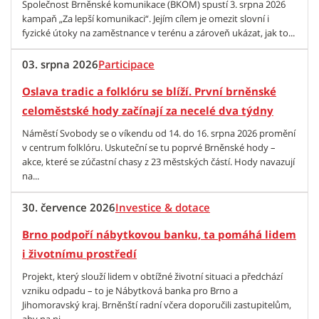
Společnost Brněnské komunikace (BKOM) spustí 3. srpna 2026
kampaň „Za lepší komunikaci“. Jejím cílem je omezit slovní i
fyzické útoky na zaměstnance v terénu a zároveň ukázat, jak to...
03. srpna 2026
Participace
Oslava tradic a folklóru se blíží. První brněnské
celoměstské hody začínají za necelé dva týdny
Náměstí Svobody se o víkendu od 14. do 16. srpna 2026 promění
v centrum folklóru. Uskuteční se tu poprvé Brněnské hody –
akce, které se zúčastní chasy z 23 městských částí. Hody navazují
na...
30. července 2026
Investice & dotace
Brno podpoří nábytkovou banku, ta pomáhá lidem
i životnímu prostředí
Projekt, který slouží lidem v obtížné životní situaci a předchází
vzniku odpadu – to je Nábytková banka pro Brno a
Jihomoravský kraj. Brněnští radní včera doporučili zastupitelům,