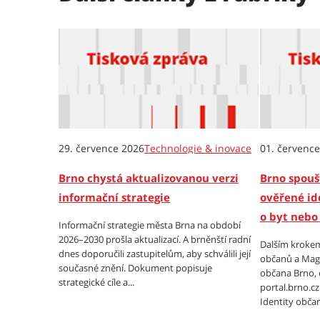
29. července 2026
Technologie & inovace
01. červenc
Brno chystá aktualizovanou verzi
Brno spoušt
informační strategie
ověřené id
o byt nebo 
Informační strategie města Brna na období
2026–2030 prošla aktualizací. A brněnští radní
Dalším krokem
dnes doporučili zastupitelům, aby schválili její
občanů a Magi
současné znění. Dokument popisuje
občana Brno, 
strategické cíle a...
portal.brno.c
Identity obča