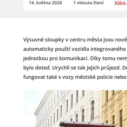
14. května 2026
1 minuta čtení
Klára
Výsuvné sloupky v centru města jsou nově
automaticky pouští vozidla integrovanéh
jednotkou pro komunikaci. Díky tomu nemu
bylo doteď. Urychlí se tak jejich průjezd.
fungovat také s vozy městské policie neb