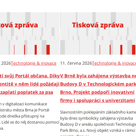
e 2026
Technologie & inovace
11. června 2026
Technologie & inovac
í svůj Portál občana. Díky
V Brně byla zahájena výstavba n
entitě v něm lidé požádají
Budovy D v Technologickém par
zaplatí poplatek za psa
Brno. Projekt podpoří inovativní
firmy i spolupráci s univerzitami
 v digitalizaci komunikace
strátu města Brna je Portál
Slavnostním poklepáním základního kam
ode dneška přístupný na
byla dnes symbolicky zahájena výstavba
z. Lidé se do něj dostanou pomocí
Budovy D v areálu společnosti Technologi
na.
Park Brno, a.s. Nový objekt vzniká v rámci