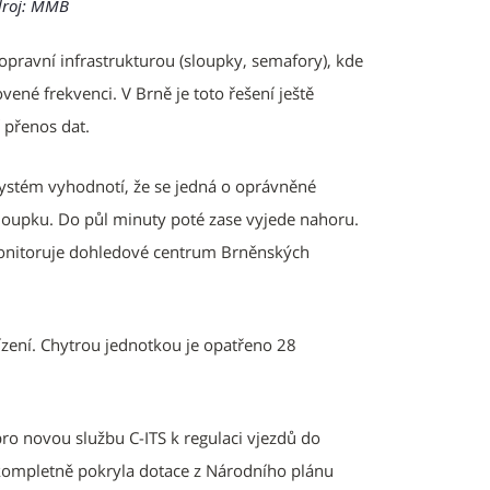
Zdroj: MMB
pravní infrastrukturou (sloupky, semafory), kde
ené frekvenci. V Brně je toto řešení ještě
í přenos dat.
 systém vyhodnotí, že se jedná o oprávněné
 sloupku. Do půl minuty poté zase vyjede nahoru.
monitoruje dohledové centrum Brněnských
zení. Chytrou jednotkou je opatřeno 28
pro novou službu C-ITS k regulaci vjezdů do
 kompletně pokryla dotace z Národního plánu