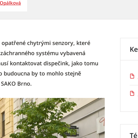
 Opálková
 opatřené chytrými senzory, které
Ke
o záchranného systému vybavená
sí kontaktovat dispečink, jako tomu
 Do budoucna by to mohlo stejně
o SAKO Brno.
T