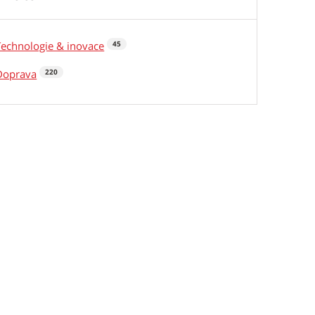
Technologie & inovace
45
Doprava
220