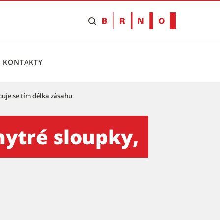
KONTAKTY
cuje se tím délka zásahu
racuje se tím délka zásahu 
hytré sloupky,