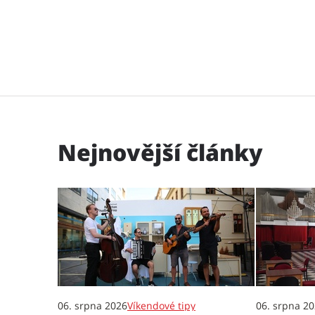
Nejnovější články
06. srpna 2026
Víkendové tipy
06. srpna 2