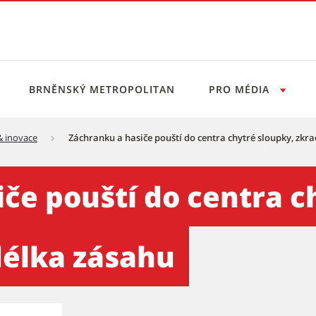
BRNĚNSKÝ METROPOLITAN
PRO MÉDIA
& inovace
Záchranku a hasiče pouští do centra chytré sloupky, zkra
o centra chytré sloupky, zk
če pouští do centra c
délka zásahu