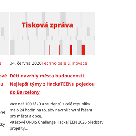
e
04. června 2026
Technologie & inovace
ové
Děti navrhly města budoucnosti.
ku
Nejlepší týmy z HackaTEENu pojedou
do Barcelony
Více než 100 žáků a studentů z celé republiky
mělo 24 hodin na to, aby navrhli chytrá řešení
ene
pro města a obce.
Vítězové URBIS Challenge HackaTEEN 2026 představili
cký
projekty...