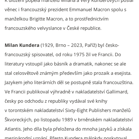
K uložení popela manželů Milana a Věry Kunderových poslal
věnec i francouzský prezident Emmanuel Macron spolu s
manželkou Brigitte Macron, a to prostřednictvím
francouzského velvyslance v České republice.
Milan Kundera
(1929, Brno – 2023, Paříž) byl česko-
francouzský spisovatel, od roku 1975 žil ve Francii. Do
literatury vstoupil jako básník a dramatik, nakonec se ale
stal celosvětově známým především jako prozaik a esejista.
Jazykem jeho literárních děl se postupně stala francouzština.
Ve Francii publikoval výhradně v nakladatelství Gallimard,
česky po odchodu z republiky vydával své knihy
v torontském nakladatelství Sixty-Eight Publishers manželů
Škvoreckých, po listopadu 1989 v brněnském nakladatelství
Atlantis. Jeho díla byla přeložena do mnoha jazyků a získala
mezinárodní uznání. Přesto Kundera málokdy poskytoval