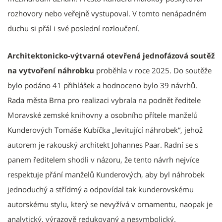
rozhovory nebo veřejně vystupoval. V tomto nenápadném
duchu si přál i své poslední rozloučení.
Architektonicko-výtvarná otevřená jednofázová soutěž
na vytvoření náhrobku
proběhla v roce 2025. Do soutěže
bylo podáno 41 přihlášek a hodnoceno bylo 39 návrhů.
Rada města Brna pro realizaci vybrala na podnět ředitele
Moravské zemské knihovny a osobního přítele manželů
Kunderových Tomáše Kubíčka „levitující náhrobek“, jehož
autorem je rakouský architekt Johannes Paar. Radní se s
panem ředitelem shodli v názoru, že tento návrh nejvíce
respektuje přání manželů Kunderových, aby byl náhrobek
jednoduchý a střídmý a odpovídal tak kunderovskému
autorskému stylu, který se nevyžívá v ornamentu, naopak je
analytický, výrazově redukovaný a nesymbolický.