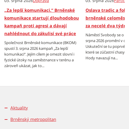
03. srpna 2026
Doprava
03. srpna 2026
Partici
„Za lepší komunikaci.“ Brněnské
Oslava tradic a folkl
komunikace startují dlouhodobou
brněnské celoměsts
kampaň proti agresi a dávají
za necelé dva týdny
nahlédnout do zákulisí své práce
Náměstí Svobody se o vík
srpna 2026 promění v cen
Společnost Brněnské komunikace (BKOM)
Uskuteční se tu poprvé B
spustí 3. srpna 2026 kampaň „Za lepší
které se zúčastní chasy z
komunikaci“. Jejím cílem je omezit slovní i
Hody navazují na...
fyzické útoky na zaměstnance v terénu a
zároveň ukázat, jak to...
Aktuality
Brněnský metropolitan