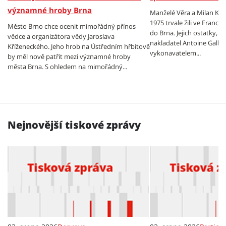
významné hroby Brna
Manželé Věra a Milan Kun
1975 trvale žili ve Francii,
Město Brno chce ocenit mimořádný přínos
do Brna. Jejich ostatky, kt
vědce a organizátora vědy Jaroslava
nakladatel Antoine Gallim
Kříženeckého. Jeho hrob na Ústředním hřbitově
vykonavatelem...
by měl nově patřit mezi významné hroby
města Brna. S ohledem na mimořádný...
Nejnovější tiskové zprávy