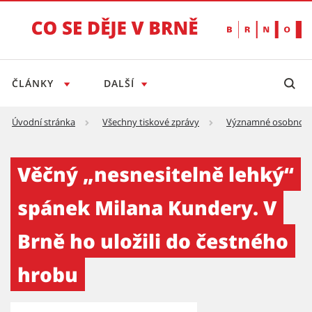
ČLÁNKY
DALŠÍ
Úvodní stránka
Všechny tiskové zprávy
Významné osobnost
Věčný „nesnesitelně lehký“ spánek Milana Ku
Věčný „nesnesitelně lehký“
spánek Milana Kundery. V
Brně ho uložili do čestného
hrobu