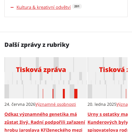
Kultura & kreativní odvětví
201
Další zprávy z rubriky
24. června 2026
Významné osobnosti
20. ledna 2025
Význam
Odkaz významného genetika má
Urny s ostatky man
zůstat živý. Radní podpořili zařazení
Kunderových byly p
hrobu Jaroslava Kříženeckého mezi
spisovatelova rodn