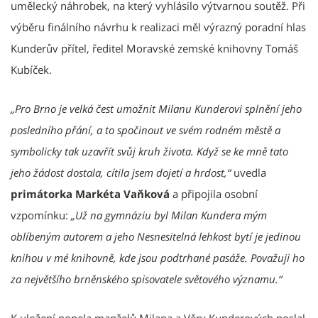
umělecký náhrobek, na který vyhlásilo výtvarnou soutěž. Při
výběru finálního návrhu k realizaci měl výrazný poradní hlas
Kunderův přítel, ředitel Moravské zemské knihovny Tomáš
Kubíček.
„Pro Brno je velká čest umožnit Milanu Kunderovi splnění jeho
posledního přání, a to spočinout ve svém rodném městě a
symbolicky tak uzavřít svůj kruh života. Když se ke mně tato
jeho žádost dostala, cítila jsem dojetí a hrdost,“
uvedla
primátorka Markéta Vaňková
a připojila osobní
vzpomínku:
„Už na gymnáziu byl Milan Kundera mým
oblíbeným autorem a jeho Nesnesitelná lehkost bytí je jedinou
knihou v mé knihovně, kde jsou podtrhané pasáže. Považuji ho
za největšího brněnského spisovatele světového významu.“