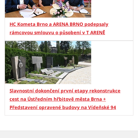
HC Kometa Brno a ARENA BRNO podepsaly
rámcovou smlouvu o působení v T ARENĚ
Slavnostní dokončení první etapy rekonstrukce
cest na Ústředním hřbitově města Brna +
Představení opravené budovy na Vídeňské 94