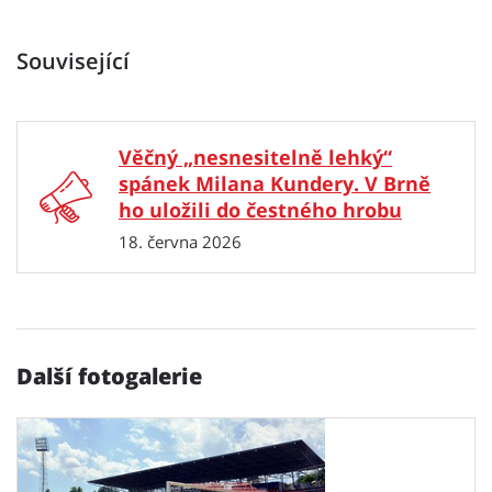
Související
Věčný „nesnesitelně lehký“
spánek Milana Kundery. V Brně
ho uložili do čestného hrobu
18. června 2026
Další fotogalerie