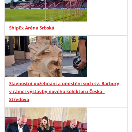
ShipEx Aréna Srbská
Slavnostní požehnání a umístění soch sv. Barbory
v rámci výstavby nového kolektoru Česká–
Středova