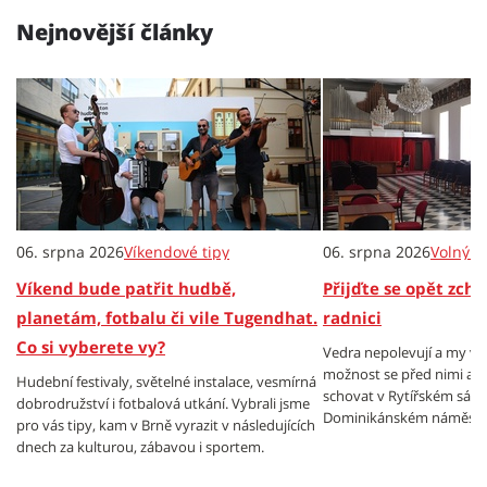
Nejnovější články
06. srpna 2026
Víkendové tipy
06. srpna 2026
Volný č
Víkend bude patřit hudbě,
Přijďte se opět zch
planetám, fotbalu či vile Tugendhat.
radnici
Co si vyberete vy?
Vedra nepolevují a my v
možnost se před nimi al
Hudební festivaly, světelné instalace, vesmírná
schovat v Rytířském sále
dobrodružství i fotbalová utkání. Vybrali jsme
Dominikánském náměstí.
pro vás tipy, kam v Brně vyrazit v následujících
dnech za kulturou, zábavou i sportem.