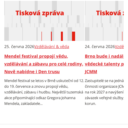
25. června 2026
Vzdělávání & věda
24. června 2026
Vzdělá
Mendel festival propojí vědu,
Brno bude i nadále
vzdělávání a zábavu pro celé rodiny.
vědecké talenty pr
Nově nabídne i Den trusu
JCMM
Mendel festival se letos v Brně uskuteční od 12.
Zastupitelé se na jednán
do 19. července a znovu propojí vědu,
činnosti organizace JCMM.
vzdělávání, zábavu i hudbu. Největší tuzemská
na rok 2027 a navýšení v
akce připomínající odkaz Gregora Johanna
závazek veřejné služby, a 
Mendela, zakladatele...
korun.