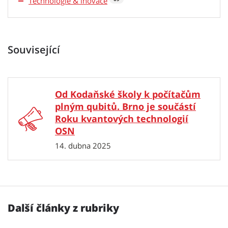
Technologie & inovace
Související
Od Kodaňské školy k počítačům
plným qubitů. Brno je součástí
Roku kvantových technologií
OSN
14. dubna 2025
Další články z rubriky