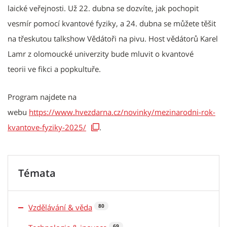
laické veřejnosti. Už 22. dubna se dozvíte, jak pochopit
vesmír pomocí kvantové fyziky, a 24. dubna se můžete těšit
na třeskutou talkshow Vědátoři na pivu. Host vědátorů Karel
Lamr z olomoucké univerzity bude mluvit o kvantové
teorii ve fikci a popkultuře.
Program najdete na
webu
https://www.hvezdarna.cz/novinky/mezinarodni-rok-
kvantove-fyziky-2025/
.
Témata
Vzdělávání & věda
80
69