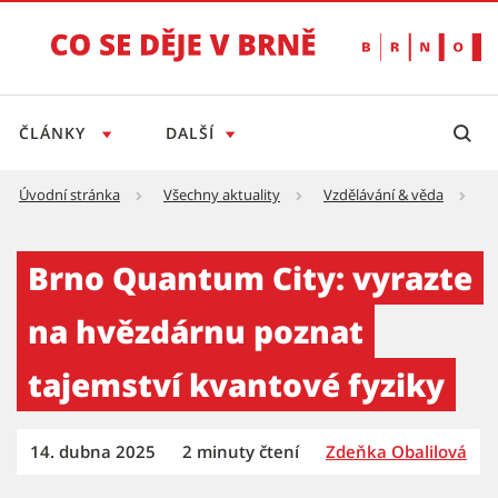
ČLÁNKY
DALŠÍ
Úvodní stránka
Všechny aktuality
Vzdělávání & věda
B
Brno Quantum City: vyrazte na hvězdárnu po
Brno Quantum City: vyrazte
na hvězdárnu poznat
tajemství kvantové fyziky
14. dubna 2025
2 minuty čtení
Zdeňka Obalilová