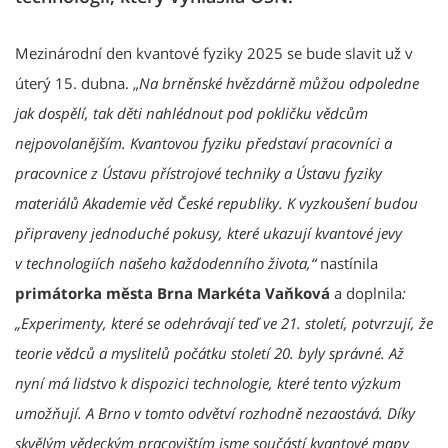
Mezinárodní den kvantové fyziky 2025 se bude slavit už v
úterý 15. dubna. „
Na brněnské hvězdárně můžou odpoledne
jak dospělí, tak děti nahlédnout pod pokličku vědcům
nejpovolanějším. Kvantovou fyziku představí pracovníci a
pracovnice z Ústavu přístrojové techniky a Ústavu fyziky
materiálů Akademie věd České republiky. K vyzkoušení budou
připraveny jednoduché pokusy, které ukazují kvantové jevy
v technologiích našeho každodenního života,“
nastínila
primátorka města Brna Markéta Vaňková
a doplnila
:
„Experimenty, které se odehrávají teď ve 21. století, potvrzují, že
teorie vědců a myslitelů počátku století 20. byly správné. Až
nyní má lidstvo k dispozici technologie, které tento výzkum
umožňují. A Brno v tomto odvětví rozhodně nezaostává. Díky
skvělým vědeckým pracovištím jsme součástí kvantové mapy