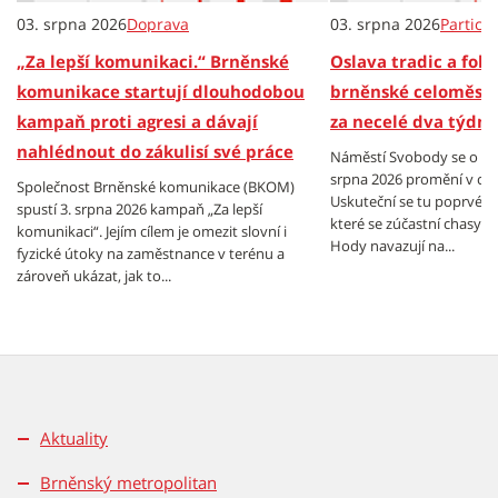
03. srpna 2026
Doprava
03. srpna 2026
Partici
„Za lepší komunikaci.“ Brněnské
Oslava tradic a folkl
komunikace startují dlouhodobou
brněnské celoměsts
kampaň proti agresi a dávají
za necelé dva týdny
nahlédnout do zákulisí své práce
Náměstí Svobody se o vík
srpna 2026 promění v cen
Společnost Brněnské komunikace (BKOM)
Uskuteční se tu poprvé B
spustí 3. srpna 2026 kampaň „Za lepší
které se zúčastní chasy z
komunikaci“. Jejím cílem je omezit slovní i
Hody navazují na...
fyzické útoky na zaměstnance v terénu a
zároveň ukázat, jak to...
Aktuality
Brněnský metropolitan