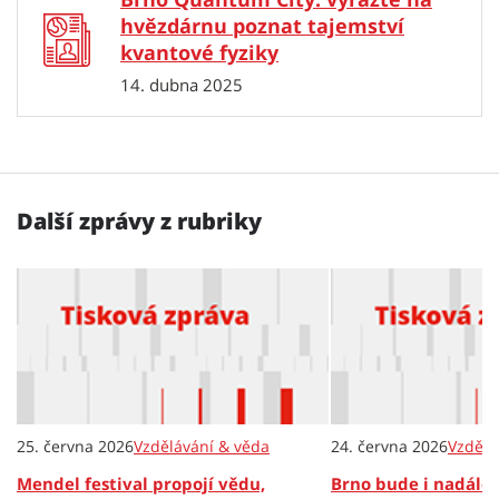
hvězdárnu poznat tajemství
kvantové fyziky
14. dubna 2025
Další zprávy z rubriky
25. června 2026
Vzdělávání & věda
24. června 2026
Vzdělá
Mendel festival propojí vědu,
Brno bude i nadále