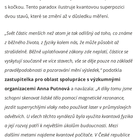
s kočkou. Tento paradox ilustruje kvantovou superpozici
dvou stavů, které se změní až v důsledku měření.
„Svět částic menších než atom je tak odlišný od toho, co známe
z běžného života, z fyziky kolem nás, že může působit až
strašidelně. Běžně uplatňované zákony zde neplatí, částice se
vyskytují současně ve více stavech, vše se děje pouze na základě
pravděpodobnosti a pozorování mění výsledek,“
podotkla
zastupitelka pro oblast spolupráce s výzkumnými
organizacemi Anna Putnová
a navázala: „
A díky tomu jsme
schopni skenovat lidské tělo pomocí magnetické rezonance,
jezdit superrychlými vlaky nebo používat laser v průmyslových
odvětvích. U všech těchto vynálezů byla využita kvantová fyzika
a její rozvoj patří k největším úkolům budoucnosti. Mezi
dalšími metami najdeme kvantové počítače. V České republice