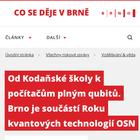
ČLÁNKY
DALŠÍ
Úvodní stránka
Všechny tiskové zprávy
Vzdělávání & věda
Od Kodaňské školy k počítačům plným qubitů
Od Kodaňské školy k
počítačům plným qubitů.
Brno je součástí Roku
kvantových technologií OSN