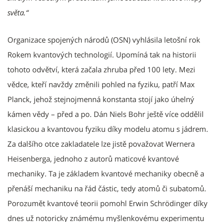
světa.“
Organizace spojených národů (OSN) vyhlásila letošní rok
Rokem kvantových technologií. Upomíná tak na historii
tohoto odvětví, která začala zhruba před 100 lety. Mezi
vědce, kteří navždy změnili pohled na fyziku, patří Max
Planck, jehož stejnojmenná konstanta stojí jako úhelný
kámen vědy – před a po. Dán Niels Bohr ještě více oddělil
klasickou a kvantovou fyziku díky modelu atomu s jádrem.
Za dalšího otce zakladatele lze jistě považovat Wernera
Heisenberga, jednoho z autorů maticové kvantové
mechaniky. Ta je základem kvantové mechaniky obecně a
přenáší mechaniku na řád částic, tedy atomů či subatomů.
Porozumět kvantové teorii pomohl Erwin Schrödinger díky
dnes už notoricky známému myšlenkovému experimentu