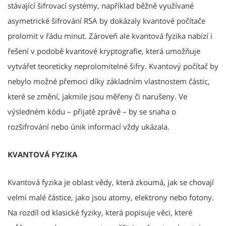
stávající šifrovací systémy, například běžně využívané
asymetrické šifrování RSA by dokázaly kvantové počítače
prolomit v řádu minut. Zároveň ale kvantová fyzika nabízí i
řešení v podobě kvantové kryptografie, která umožňuje
vytvářet teoreticky neprolomitelné šifry. Kvantový počítač by
nebylo možné přemoci díky základním vlastnostem částic,
které se změní, jakmile jsou měřeny či narušeny. Ve
výsledném kódu – přijaté zprávě – by se snaha o
rozšifrování nebo únik informací vždy ukázala.
KVANTOVÁ FYZIKA
Kvantová fyzika je oblast vědy, která zkoumá, jak se chovají
velmi malé částice, jako jsou atomy, elektrony nebo fotony.
Na rozdíl od klasické fyziky, která popisuje věci, které