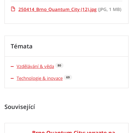
250414_Brno_Quantum_City (12).jpg
(JPG, 1 MB)
Témata
Vzdělávání & věda
80
Technologie & inovace
69
Související
Brno Quantum City: vyrazte na