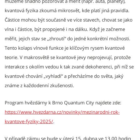
můžeme snadno pozorovat a měřit (např. auta, planety),
kvantová fyzika zkoumá mikrosvět, kde platí jiná pravidla.
Částice mohou být současně ve více stavech, chovat se jako
vlna i částice, být propojené i na dálku. Když je začneme
měřit, jejich stav se „zhroutí“ do jedné konkrétní možnosti.
Tento kolaps vlnové funkce je klíčovým rysem kvantové
teorie. V makrosvětě se kvantové jevy neprojevují, protože
interakce s okolím vedou k tak zvané dekoherenci, při níž se
kvantové chování „vyhladí“ a přecházíme do světa, jaký
známe z každodenní zkušenosti.
Program hvězdárny k Brno Quantum City najdete zde:
https://www.hvezdarna.cz/novinky/mezinarodni-rok-
kvantove-fyziky-2025/
.
V případě zájmu se bude v úterý 15. dubna ve 13.00 hodin