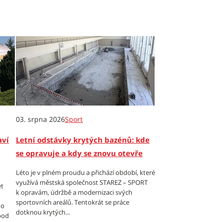
03. srpna 2026
Sport
aví
Letní odstávky krytých bazénů: kde
se opravuje a kdy se znovu otevře
Léto je v plném proudu a přichází období, které
využívá městská společnost STAREZ – SPORT
et
k opravám, údržbě a modernizaci svých
sportovních areálů. Tentokrát se práce
 o
dotknou krytých...
 pod