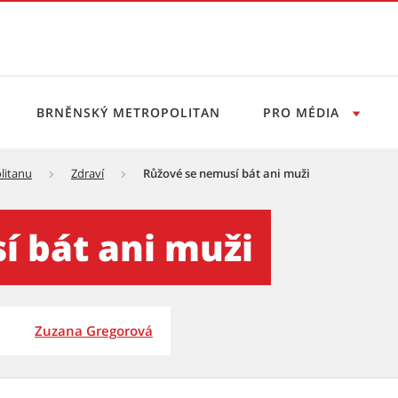
BRNĚNSKÝ METROPOLITAN
PRO MÉDIA
litanu
Zdraví
Růžové se nemusí bát ani muži
ži - Tiskový servis
í bát ani muži
Zuzana Gregorová