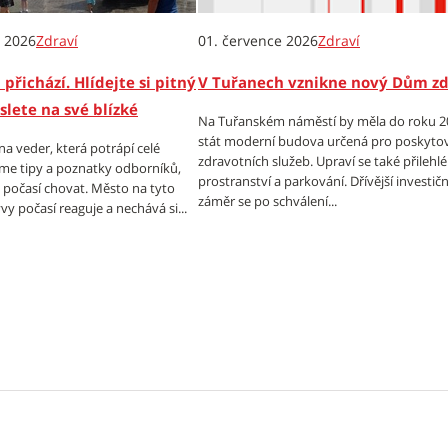
e 2026
Zdraví
01. července 2026
Zdraví
 přichází. Hlídejte si pitný
V Tuřanech vznikne nový Dům zd
slete na své blízké
Na Tuřanském náměstí by měla do roku 2
stát moderní budova určená pro poskyto
vlna veder, která potrápí celé
zdravotních služeb. Upraví se také přilehlé
íme tipy a poznatky odborníků,
prostranství a parkování. Dřívější investičn
o počasí chovat. Město na tyto
záměr se po schválení...
y počasí reaguje a nechává si...