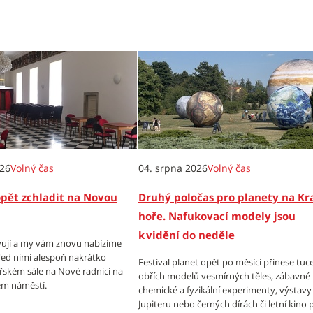
026
Volný čas
04. srpna 2026
Volný čas
opět zchladit na Novou
Druhý poločas pro planety na Kr
hoře. Nafukovací modely jsou
k vidění do neděle
ují a my vám znovu nabízíme
ed nimi alespoň nakrátko
Festival planet opět po měsíci přinese tuc
ířském sále na Nové radnici na
obřích modelů vesmírných těles, zábavné
m náměstí.
chemické a fyzikální experimenty, výstavy
Jupiteru nebo černých dírách či letní kino