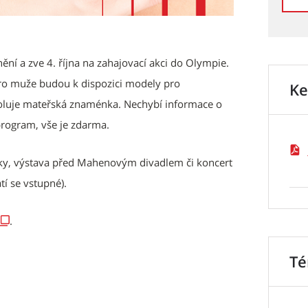
í a zve 4. října na zahajovací akci do Olympie.
ro muže budou k dispozici modely pro
Ke
roluje mateřská znaménka. Nechybí informace o
rogram, vše je zdarma.
šky, výstava před Mahenovým divadlem či koncert
tí se vstupné).
.
T