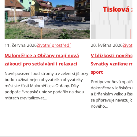
11. června 2026
Životní prostředí
20. května 2026
Životní
Maloměřice a Obřany mají nová
V blízkosti nového
zákoutí pro setkávání i relaxaci
Svratky vznikne mís
sport
Nové posezení pod stromy a v zeleni si již brzy
budou užívat nejen obyvatelé a obyvatelky
Protipovodňová opatření 
městské části Maloměřice a Obřany. Díky
dokončena v loňském roc
podpoře Evropské unie se podařilo na dvou
a Brňankám velkou část S
místech zrevitalizovat...
se připravuje navazující pr
nového...