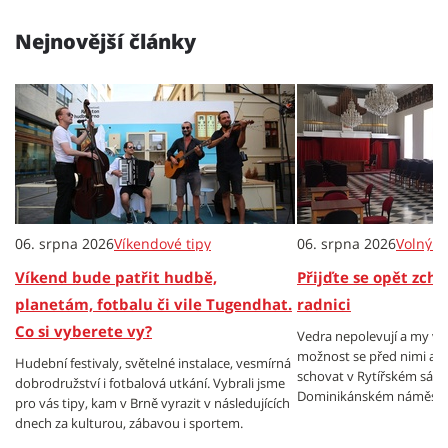
Nejnovější články
06. srpna 2026
Víkendové tipy
06. srpna 2026
Volný č
Víkend bude patřit hudbě,
Přijďte se opět zch
planetám, fotbalu či vile Tugendhat.
radnici
Co si vyberete vy?
Vedra nepolevují a my v
možnost se před nimi al
Hudební festivaly, světelné instalace, vesmírná
schovat v Rytířském sále
dobrodružství i fotbalová utkání. Vybrali jsme
Dominikánském náměstí.
pro vás tipy, kam v Brně vyrazit v následujících
dnech za kulturou, zábavou i sportem.