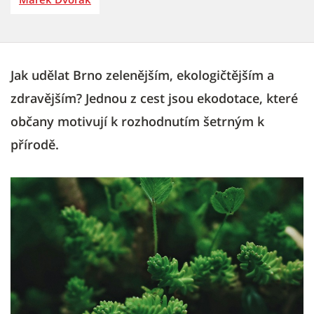
Jak udělat Brno zelenějším, ekologičtějším a
zdravějším? Jednou z cest jsou ekodotace, které
občany motivují k rozhodnutím šetrným k
přírodě.