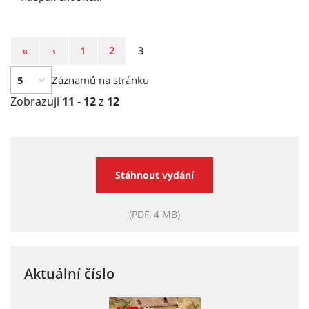
První
Předchozí
Strana
Strana
Strana
«
‹
1
2
3
strana
strana
Záznamů na stránku
Zobrazuji
11 - 12
z
12
Stáhnout vydání
(PDF, 4 MB)
Aktuální číslo