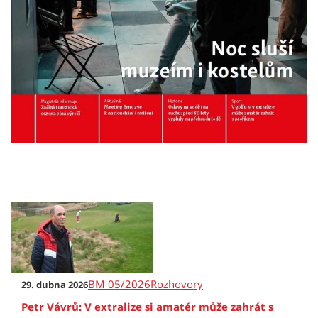
BM 05/2026
Rozhovory
29. dubna 2026
Petr Vávrů: V extralize si amatér může zahrát s