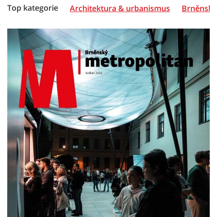
Top kategorie
Architektura & urbanismus
Brněnská 