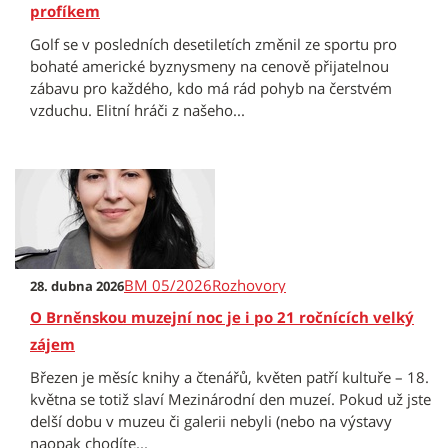
profíkem
Golf se v posledních desetiletích změnil ze sportu pro
bohaté americké byznysmeny na cenově přijatelnou
zábavu pro každého, kdo má rád pohyb na čerstvém
vzduchu. Elitní hráči z našeho...
BM 05/2026
Rozhovory
28. dubna 2026
O Brněnskou muzejní noc je i po 21 ročnících velký
zájem
Březen je měsíc knihy a čtenářů, květen patří kultuře – 18.
května se totiž slaví Mezinárodní den muzeí. Pokud už jste
delší dobu v muzeu či galerii nebyli (nebo na výstavy
naopak chodíte...