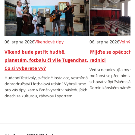
06. srpna 2026
Víkendové tipy
06. srpna 2026
Volný č
Víkend bude patřit hudbě,
Přijďte se opět zch
planetám, fotbalu či vile Tugendhat.
radnici
Co si vyberete vy?
Vedra nepolevují a my v
možnost se před nimi al
Hudební festivaly, světelné instalace, vesmírná
schovat v Rytířském sále
dobrodružství i fotbalová utkání. Vybrali jsme
Dominikánském náměstí.
pro vás tipy, kam v Brně vyrazit v následujících
dnech za kulturou, zábavou i sportem.