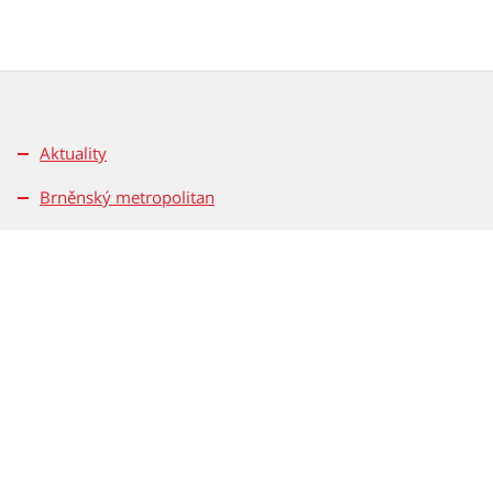
Aktuality
Brněnský metropolitan
Pro média
Kontakty
Pravidla soutěží
Magistrát města Brna
Dominikánské nám. 196/1
601 67 Brno
Tel.: 542 172 162