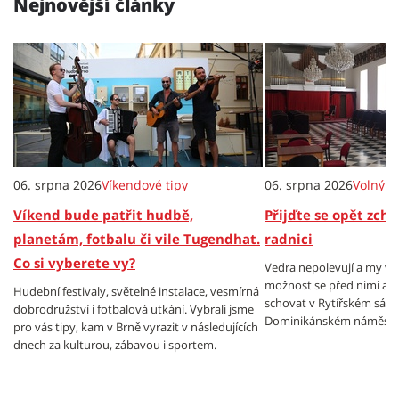
Nejnovější články
06. srpna 2026
Víkendové tipy
06. srpna 2026
Volný č
Víkend bude patřit hudbě,
Přijďte se opět zch
planetám, fotbalu či vile Tugendhat.
radnici
Co si vyberete vy?
Vedra nepolevují a my v
možnost se před nimi al
Hudební festivaly, světelné instalace, vesmírná
schovat v Rytířském sále
dobrodružství i fotbalová utkání. Vybrali jsme
Dominikánském náměstí.
pro vás tipy, kam v Brně vyrazit v následujících
dnech za kulturou, zábavou i sportem.