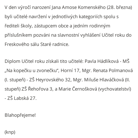
V den výročí narození Jana Amose Komenského (28. března)
byli učitelé navržení v jednotlivých kategoriích spolu s
řediteli školy, zástupcem obce a jedním rodinným
příslušníkem pozváni na slavnostní vyhlášení Učitel roku do
Freskového sálu Staré radnice.
Diplom Učitel roku získali tito učitelé: Pavla Hádlíková - MŠ
„Na kopečku u zvonečku“, Horní 17, Mgr. Renata Polmanová
(I. stupeň) - ZŠ Heyrovského 32, Mgr. Miluše Hlaváčková (II.
stupeň) ZŠ Řehořova 3, a Marie Černošková (vychovatelství)
- ZŠ Labská 27.
Blahopřejeme!
(knp)