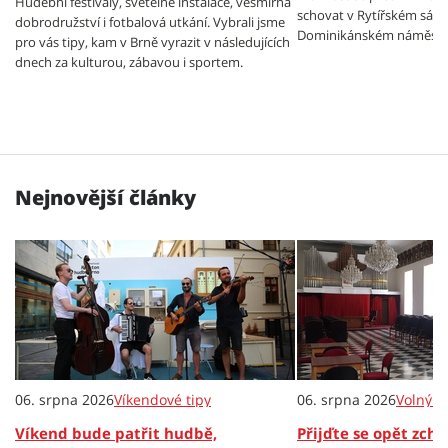
Hudební festivaly, světelné instalace, vesmírná
schovat v Rytířském sále
dobrodružství i fotbalová utkání. Vybrali jsme
Dominikánském náměstí.
pro vás tipy, kam v Brně vyrazit v následujících
dnech za kulturou, zábavou i sportem.
Nejnovější články
06. srpna 2026
Víkendové tipy
06. srpna 2026
Volný č
Víkend bude patřit hudbě,
Přijďte se opět zch