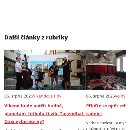
Další články z rubriky
06. srpna 2026
Víkendové tipy
06. srpna 2026
Volný č
Víkend bude patřit hudbě,
Přijďte se opět zch
planetám, fotbalu či vile Tugendhat.
radnici
Co si vyberete vy?
Vedra nepolevují a my v
možnost se před nimi al