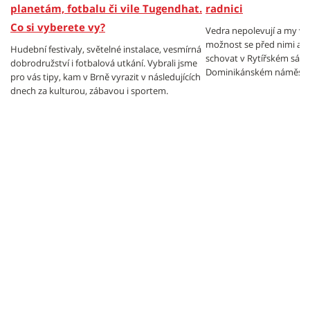
planetám, fotbalu či vile Tugendhat.
radnici
Co si vyberete vy?
Vedra nepolevují a my v
možnost se před nimi al
Hudební festivaly, světelné instalace, vesmírná
schovat v Rytířském sále
dobrodružství i fotbalová utkání. Vybrali jsme
Dominikánském náměstí.
pro vás tipy, kam v Brně vyrazit v následujících
dnech za kulturou, zábavou i sportem.