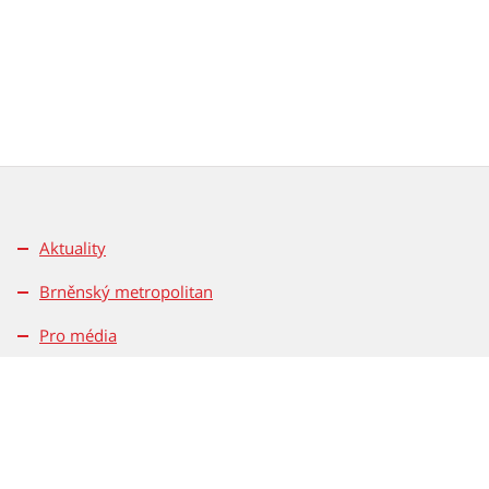
Aktuality
Brněnský metropolitan
Pro média
Kontakty
Pravidla soutěží
Magistrát města Brna
Dominikánské nám. 196/1