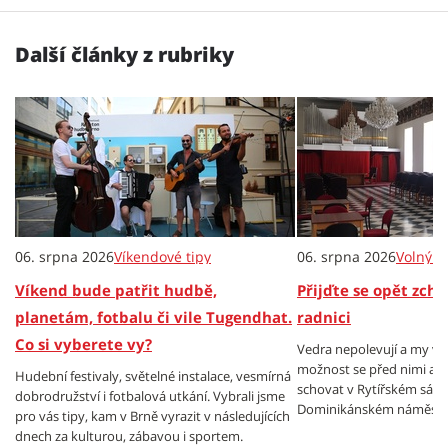
Další články z rubriky
06. srpna 2026
Víkendové tipy
06. srpna 2026
Volný č
Víkend bude patřit hudbě,
Přijďte se opět zch
planetám, fotbalu či vile Tugendhat.
radnici
Co si vyberete vy?
Vedra nepolevují a my v
možnost se před nimi al
Hudební festivaly, světelné instalace, vesmírná
schovat v Rytířském sále
dobrodružství i fotbalová utkání. Vybrali jsme
Dominikánském náměstí.
pro vás tipy, kam v Brně vyrazit v následujících
dnech za kulturou, zábavou i sportem.