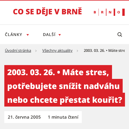
ČLÁNKY
DALŠÍ
Úvodní stránka
Všechny aktuality
2003. 03. 26. • Máte stres
2003. 03. 26. • Máte stres, potřebujete sníž
2003. 03. 26. • Máte stres,
potřebujete snížit nadváhu
nebo chcete přestat kouřit?
21. června 2005
1 minuta čtení