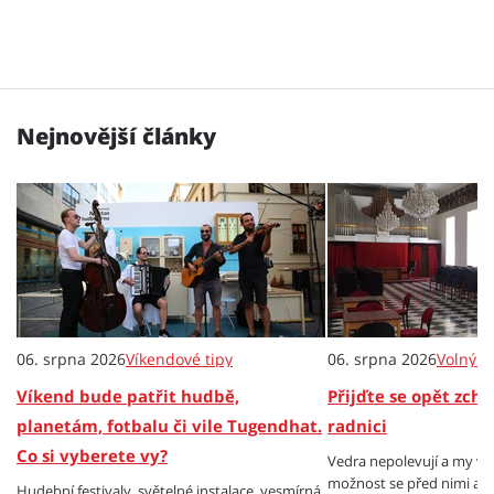
Nejnovější články
06. srpna 2026
Víkendové tipy
06. srpna 2026
Volný č
Víkend bude patřit hudbě,
Přijďte se opět zch
planetám, fotbalu či vile Tugendhat.
radnici
Co si vyberete vy?
Vedra nepolevují a my v
možnost se před nimi al
Hudební festivaly, světelné instalace, vesmírná