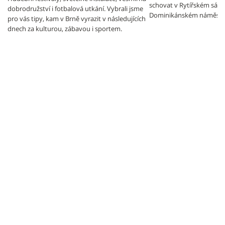
schovat v Rytířském sále
dobrodružství i fotbalová utkání. Vybrali jsme
Dominikánském náměstí.
pro vás tipy, kam v Brně vyrazit v následujících
dnech za kulturou, zábavou i sportem.