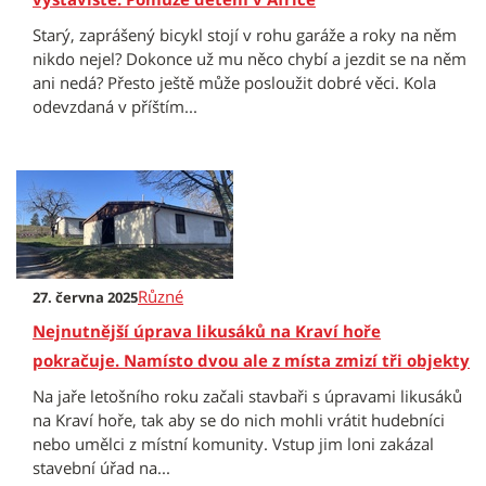
Starý, zaprášený bicykl stojí v rohu garáže a roky na něm
nikdo nejel? Dokonce už mu něco chybí a jezdit se na něm
ani nedá? Přesto ještě může posloužit dobré věci. Kola
odevzdaná v příštím...
Různé
27. června 2025
Nejnutnější úprava likusáků na Kraví hoře
pokračuje. Namísto dvou ale z místa zmizí tři objekty
Na jaře letošního roku začali stavbaři s úpravami likusáků
na Kraví hoře, tak aby se do nich mohli vrátit hudebníci
nebo umělci z místní komunity. Vstup jim loni zakázal
stavební úřad na...