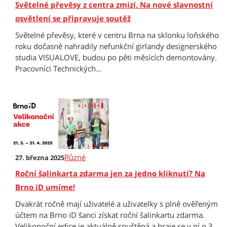
Světelné převěsy z centra zmizí. Na nové slavnostní
osvětlení se připravuje soutěž
Světelné převěsy, které v centru Brna na sklonku loňského
roku dočasně nahradily nefunkční girlandy designerského
studia VISUALOVE, budou po pěti měsících demontovány.
Pracovníci Technických...
Různé
27. března 2025
Roční šalinkarta zdarma jen za jedno kliknutí? Na
Brno iD umíme!
Dvakrát ročně mají uživatelé a uživatelky s plně ověřeným
účtem na Brno iD šanci získat roční šalinkartu zdarma.
Velikonoční edice je aktuálně spuštěná a hraje se v ní o 3