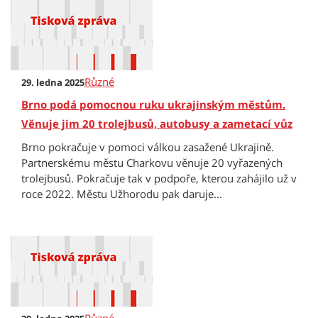
Různé
29. ledna 2025
Brno podá pomocnou ruku ukrajinským městům.
Věnuje jim 20 trolejbusů, autobusy a zametací vůz
Brno pokračuje v pomoci válkou zasažené Ukrajině.
Partnerskému městu Charkovu věnuje 20 vyřazených
trolejbusů. Pokračuje tak v podpoře, kterou zahájilo už v
roce 2022. Městu Užhorodu pak daruje...