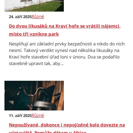
Různé
24. září 2025
Do dvou likusáků na Kraví hoře se vrátili nájemci,
místo tří vznikne park
Nesplňují ani základní prvky bezpečnosti a nikdo do nich
nesmí. Takový verdikt vynesl nad několika likusáky na
Kraví hoře stavební úřad loni v únoru. Dva se podařilo
stavebně upravit tak, aby...
Různé
11. září 2025
Nepoužívané, dokonce i nepojízdné kolo dovezte na
výstaviště. Pomůže dětem v Africe