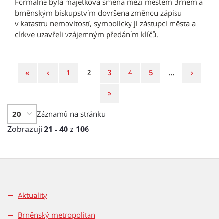
Formálně byla majetková směna mezi městem Brnem a
brněnským biskupstvím dovršena změnou zápisu
v katastru nemovitostí, symbolicky ji zástupci města a
církve uzavřeli vzájemným předáním klíčů.
První
Předchozí
Strana
Strana
Strana
Strana
Strana
Následu
«
‹
1
2
3
4
5
…
›
strana
strana
strana
Poslední
»
strana
Záznamů na stránku
Zobrazuji
21 - 40
z
106
Aktuality
Brněnský metropolitan