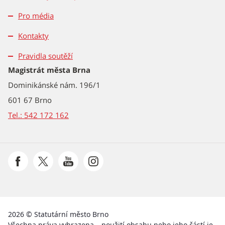
Pro média
Kontakty
Pravidla soutěží
Magistrát města Brna
Dominikánské nám. 196/1
601 67 Brno
Tel.: 542 172 162
2026 © Statutární město Brno
Všechna práva vyhrazena – použití obsahu nebo jeho částí je