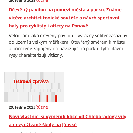
Různé
29. ledna 2025
Dřevěný pavilon na pomezí města a parku. Známe
vítěze architektonické soutěže o návrh sportovní
haly pro cyklisty i atlety na Ponavě
Velodrom jako dřevěný pavilon – výrazný solitér zasazený
do území s velkým měřítkem. Otevřený směrem k městu
a přirozeně zapojený do navazujícího parku. Tyto hlavní
rysy charakterizují vítězný...
Různé
29. ledna 2025
Noví vlastníci si vyměnili klíče od Chleborádovy vily
a nevyužívané školy na Jánské