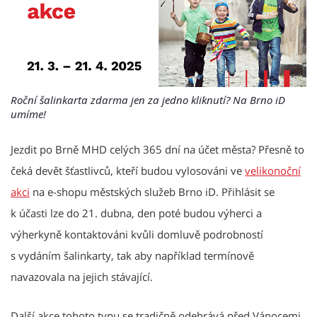
Roční šalinkarta zdarma jen za jedno kliknutí? Na Brno iD
umíme!
Jezdit po Brně MHD celých 365 dní na účet města? Přesně to
čeká devět šťastlivců, kteří budou vylosováni ve
velikonoční
akci
na e-shopu městských služeb Brno iD. Přihlásit se
k účasti lze do 21. dubna, den poté budou výherci a
výherkyně kontaktováni kvůli domluvě podrobností
s vydáním šalinkarty, tak aby například termínově
navazovala na jejich stávající.
Další akce tohoto typu se tradičně odehrává před Vánocemi.