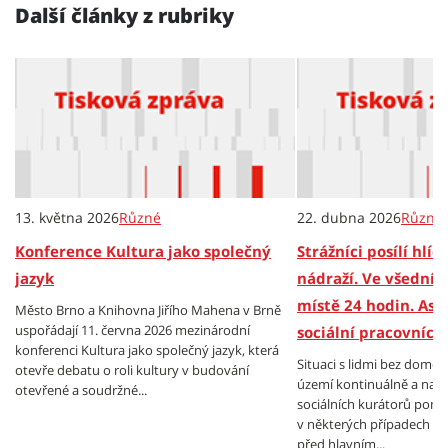
Další články z rubriky
13. května 2026
Různé
22. dubna 2026
Různé
Konference Kultura jako společný
Strážníci posílí hlí
jazyk
nádraží. Ve všední
místě 24 hodin. Asi
Město Brno a Knihovna Jiřího Mahena v Brně
uspořádají 11. června 2026 mezinárodní
sociální pracovníci
konferenci Kultura jako společný jazyk, která
Situaci s lidmi bez domo
otevře debatu o roli kultury v budování
území kontinuálně a nabí
otevřené a soudržné...
sociálních kurátorů pomo
v některých případech n
před hlavním...