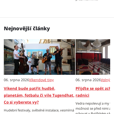
Nejnovější články
06. srpna 2026
Víkendové tipy
06. srpna 2026
Volný č
Víkend bude patřit hudbě,
Přijďte se opět zch
planetám, fotbalu či vile Tugendhat.
radnici
Co si vyberete vy?
Vedra nepolevují a my v
možnost se před nimi al
Hudební festivaly, světelné instalace, vesmírná
schovat v Rytířském sále