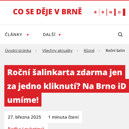
ČLÁNKY
DALŠÍ
Úvodní stránka
Všechny aktuality
Různé
Roční šalink
Roční šalinkarta zdarma jen za jedno kliknu
Roční šalinkarta zdarma jen
za jedno kliknutí? Na Brno iD
umíme!
27. března 2025
1 minuta čtení
Radka Loukotová