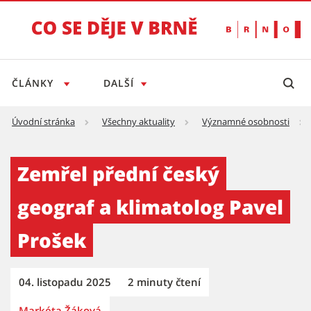
ČLÁNKY
DALŠÍ
Úvodní stránka
Všechny aktuality
Významné osobnosti
Zemřel přední český geograf a klimatolog Pa
Zemřel přední český
geograf a klimatolog Pavel
Prošek
04. listopadu 2025
2 minuty čtení
Markéta Žáková