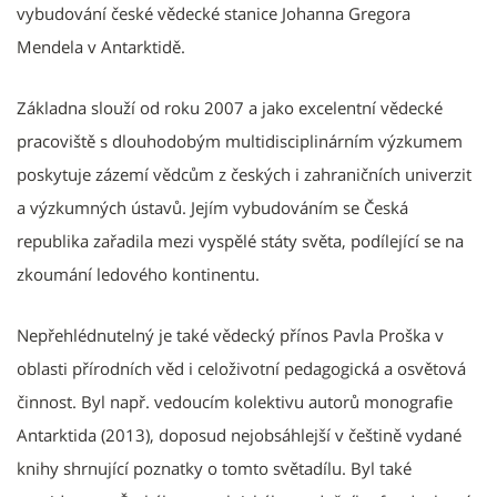
vybudování české vědecké stanice Johanna Gregora
Mendela v Antarktidě.
Základna slouží od roku 2007 a jako excelentní vědecké
pracoviště s dlouhodobým multidisciplinárním výzkumem
poskytuje zázemí vědcům z českých i zahraničních univerzit
a výzkumných ústavů. Jejím vybudováním se Česká
republika zařadila mezi vyspělé státy světa, podílející se na
zkoumání ledového kontinentu.
Nepřehlédnutelný je také vědecký přínos Pavla Proška v
oblasti přírodních věd i celoživotní pedagogická a osvětová
činnost. Byl např. vedoucím kolektivu autorů monografie
Antarktida (2013), doposud nejobsáhlejší v češtině vydané
knihy shrnující poznatky o tomto světadílu. Byl také