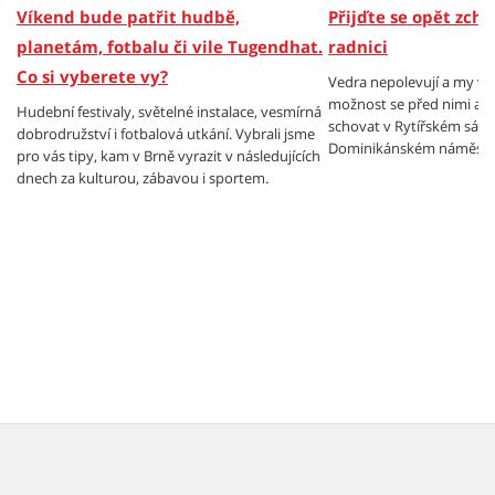
Víkend bude patřit hudbě,
Přijďte se opět zch
planetám, fotbalu či vile Tugendhat.
radnici
Co si vyberete vy?
Vedra nepolevují a my v
možnost se před nimi al
Hudební festivaly, světelné instalace, vesmírná
schovat v Rytířském sále
dobrodružství i fotbalová utkání. Vybrali jsme
Dominikánském náměstí.
pro vás tipy, kam v Brně vyrazit v následujících
dnech za kulturou, zábavou i sportem.