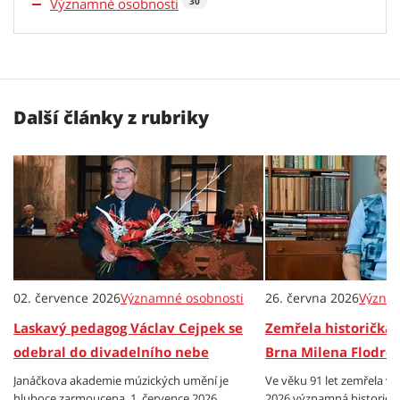
Významné osobnosti
30
Další články z rubriky
02. července 2026
Významné osobnosti
26. června 2026
Význam
Laskavý pedagog Václav Cejpek se
Zemřela historička 
odebral do divadelního nebe
Brna Milena Flodro
Janáčkova akademie múzických umění je
Ve věku 91 let zemřela ve
hluboce zarmoucena. 1. července 2026
2026 významná historička