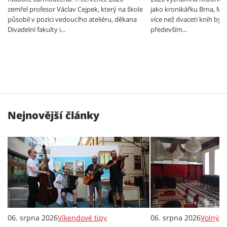
zemřel profesor Václav Cejpek, který na škole
jako kronikářku Brna, Mi
působil v pozici vedoucího ateliéru, děkana
více než dvaceti knih byl
Divadelní fakulty i...
především...
Nejnovější články
06. srpna 2026
Víkendové tipy
06. srpna 2026
Volný č