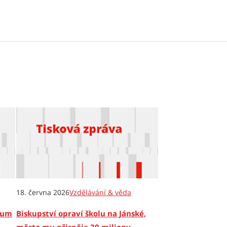
18. června 2026
Vzdělávání & věda
órum
Biskupství opraví školu na Jánské,