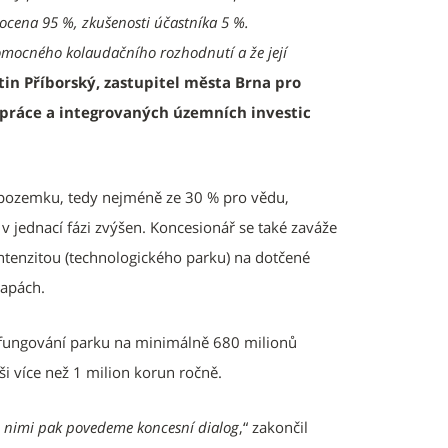
cena 95 %, zkušenosti účastníka 5 %.
omocného kolaudačního rozhodnutí a že její
in Příborský, zastupitel města Brna pro
upráce a integrovaných územních investic
í pozemku, tedy nejméně ze 30 % pro vědu,
 jednací fázi zvýšen. Koncesionář se také zaváže
ntenzitou (technologického parku) na dotčené
tapách.
e fungování parku na minimálně 680 milionů
i více než 1 milion korun ročně.
 S nimi pak povedeme koncesní dialog
,“ zakončil