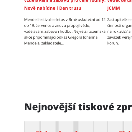
vzdělávání a zábavu pro celé rodiny.
vědecké ta
Nově nabídne i Den trusu
JCMM
Mendel festival se letos v Brně uskuteční od 12.
Zastupitelé s
do 19. července a znovu propojí vědu,
činnosti organ
vzdělávání, zábavu i hudbu. Největší tuzemská
na rok 2027 a
akce připomínající odkaz Gregora Johanna
závazek veřejn
Mendela, zakladatele...
korun.
Nejnovější tiskové zp