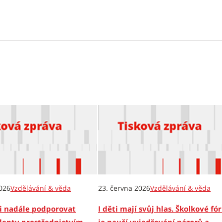
026
Vzdělávání & věda
23. června 2026
Vzdělávání & věda
i nadále podporovat
I děti mají svůj hlas. Školkové f