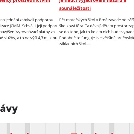
lenty prostřednictvím
je naučí vyjadřování názorů a
sounáležitosti
e na jednání zabývali podporou
Pět mateřských škol v Brně zavede od září 
izace JCMM. Schválili její podporu
školková fóra. Ta dávají dětem prostor zap
 navýšení vyrovnávací platby za
se do toho, jak to kolem nich bude vypada
é služby, a to na výši 4,3 milionu
Podobně to funguje i ve většině brněnský
základních škol....
rávy