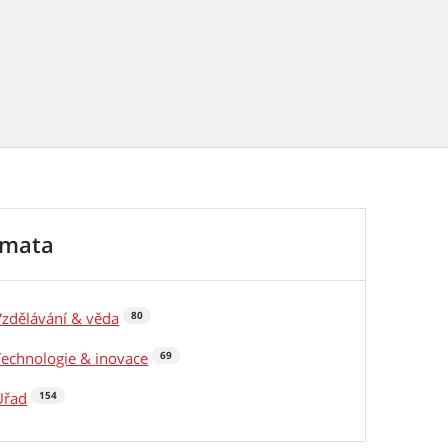
émata
Vzdělávání & věda
80
Technologie & inovace
69
Úřad
154