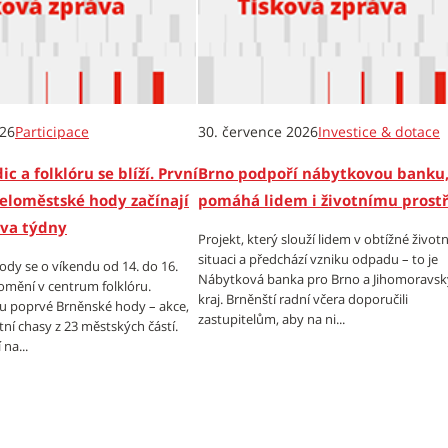
026
Participace
30. července 2026
Investice & dotace
ic a folklóru se blíží. První
Brno podpoří nábytkovou banku,
eloměstské hody začínají
pomáhá lidem i životnímu prost
dva týdny
Projekt, který slouží lidem v obtížné životn
situaci a předchází vzniku odpadu – to je
dy se o víkendu od 14. do 16.
Nábytková banka pro Brno a Jihomoravsk
omění v centrum folklóru.
kraj. Brněnští radní včera doporučili
tu poprvé Brněnské hody – akce,
zastupitelům, aby na ni...
tní chasy z 23 městských částí.
na...