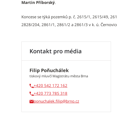
Martin Příborský
.
Koncese se týká pozemků p. č. 2615/1, 2615/49, 26
2828/204, 2861/1, 2861/2 a 2861/3 v k. ú. Černovic
Kontakt pro média
Filip Poňuchálek
tiskový mluvčí Magistrátu města Brna
+420 542 172 162
+420 773 785 318
ponuchalek.filip