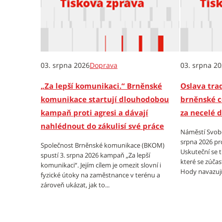
03. srpna 2026
Doprava
03. srpna 2
„Za lepší komunikaci.“ Brněnské
Oslava trad
komunikace startují dlouhodobou
brněnské c
kampaň proti agresi a dávají
za necelé 
nahlédnout do zákulisí své práce
Náměstí Svobo
srpna 2026 pr
Společnost Brněnské komunikace (BKOM)
Uskuteční se 
spustí 3. srpna 2026 kampaň „Za lepší
které se zúčas
komunikaci“. Jejím cílem je omezit slovní i
Hody navazují 
fyzické útoky na zaměstnance v terénu a
zároveň ukázat, jak to...