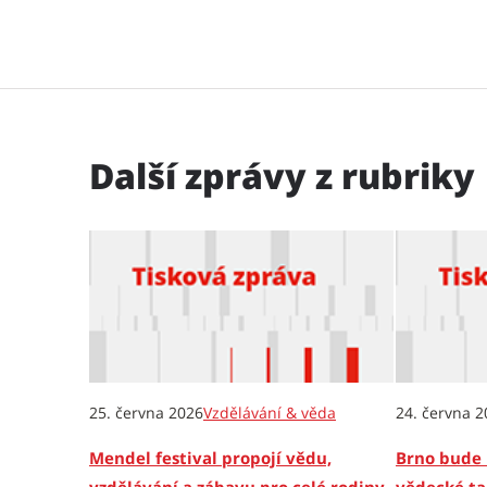
Další zprávy z rubriky
25. června 2026
Vzdělávání & věda
24. června 2
Mendel festival propojí vědu,
Brno bude 