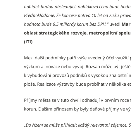
nabídek budou následující: nabídková cena bude hodno
Předpokládáme, že koncese potrvá 10 let od zisku prav
hodnota bude 6,5 miliardy korun bez DPH,“
uvedl
Mart
oblast strategického rozvoje, metropolitní spol
(ITI).
Mezi další podmínky patří výše uvedený účel využit
výzkum a inovace nebo vývoj. Rozsah může být ještě v
k vybudování provozů podniků s vysokou znalostní i
ploše. Realizace výstavby bude probíhat v několika e
Příjmy města se v tuto chvíli odhadují v prvním roc
korun. Dalším přínosem by byly daňové příjmy ve výš
„
Do řízení se může přihlásit každý relevantní zájemce.