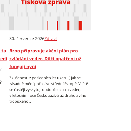
30. července 2026
Zdraví
 ta
Brno připravuje akční plán pro
ředí
zvládání veder. Dílčí opatření už
fungují nyní
í
Zkušenosti z posledních let ukazují, jak se
ý
zásadně mění počasí ve střední Evropě. V létě
se častěji vyskytují období sucha a veder,
v letošním roce Česko zažívá už druhou vlnu
tropického...