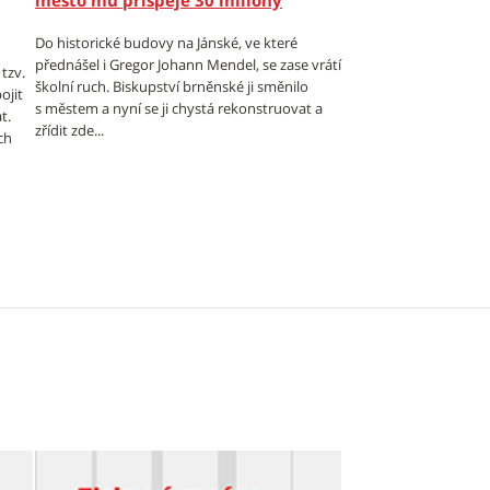
město mu přispěje 30 miliony
Do historické budovy na Jánské, ve které
přednášel i Gregor Johann Mendel, se zase vrátí
tzv.
školní ruch. Biskupství brněnské ji směnilo
ojit
s městem a nyní se ji chystá rekonstruovat a
t.
zřídit zde...
ch