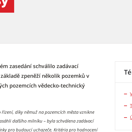
sy
ém zasedání schválilo zadávací
T
 základě zpeněží několik pozemků v
kých pozemcích vědecko-technický
ího řízení, díky němuž na pozemcích města vznikne
sáhli dalšího milníku – byla schválena zadávací
ínky pro budoucí uchazeče. Kritéria pro hodnocení