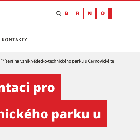
KONTAKTY
í řízení na vznik vědecko-technického parku u Černovické terasy
ní řízení na vznik vědecko-
ntaci pro
hnického parku u