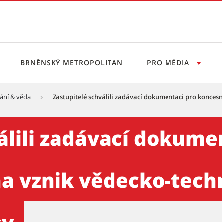
BRNĚNSKÝ METROPOLITAN
PRO MÉDIA
ání & věda
Zastupitelé schválili zadávací dokumentaci pro koncesn
vací dokumentaci pro konces
álili zadávací dokume
na vznik vědecko-tec