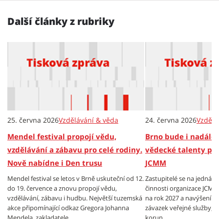
Další články z rubriky
25. června 2026
Vzdělávání & věda
24. června 2026
Vzdělá
Mendel festival propojí vědu,
Brno bude i nadále
vzdělávání a zábavu pro celé rodiny.
vědecké talenty pr
Nově nabídne i Den trusu
JCMM
Mendel festival se letos v Brně uskuteční od 12.
Zastupitelé se na jednán
do 19. července a znovu propojí vědu,
činnosti organizace JCMM.
vzdělávání, zábavu i hudbu. Největší tuzemská
na rok 2027 a navýšení v
akce připomínající odkaz Gregora Johanna
závazek veřejné služby, a 
Mendela, zakladatele...
korun.