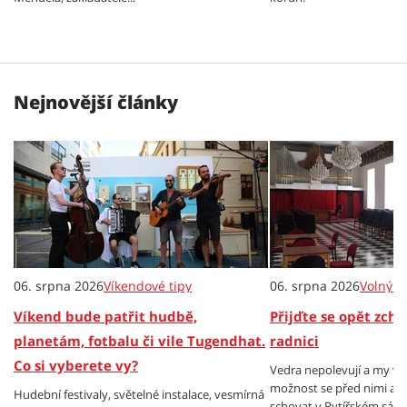
Nejnovější články
06. srpna 2026
Víkendové tipy
06. srpna 2026
Volný č
Víkend bude patřit hudbě,
Přijďte se opět zch
planetám, fotbalu či vile Tugendhat.
radnici
Co si vyberete vy?
Vedra nepolevují a my v
možnost se před nimi al
Hudební festivaly, světelné instalace, vesmírná
schovat v Rytířském sále