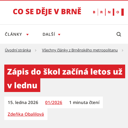
ČLÁNKY
DALŠÍ
Úvodní stránka
Všechny články z Brněnského metropolitanu
Zápis do škol začíná letos už v lednu - Tisko
Zápis do škol začíná letos už
v lednu
15. ledna 2026
01/2026
1 minuta čtení
Zdeňka Obalilová