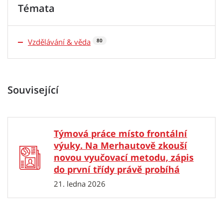
Témata
Vzdělávání & věda
80
Související
Týmová práce místo frontální
výuky. Na Merhautově zkouší
novou vyučovací metodu, zápis
do první třídy právě probíhá
21. ledna 2026