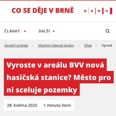
ČLÁNKY
DALŠÍ
Úvodní stránka
Všechny tiskové zprávy
Úřad
Vyroste 
Vyroste v areálu BVV nová hasičská stanice?
Vyroste v areálu BVV nová
hasičská stanice? Město pro
ni sceluje pozemky
28. května 2025
1 minuta čtení