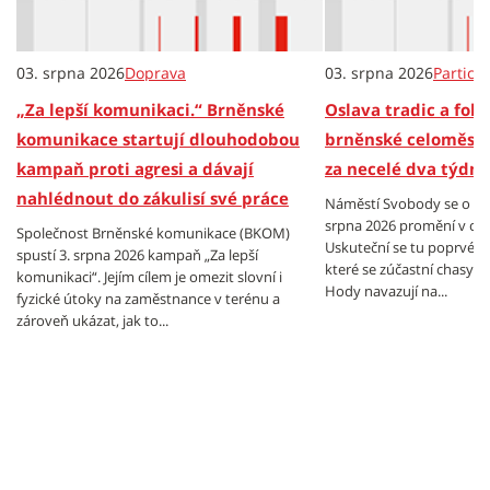
03. srpna 2026
Doprava
03. srpna 2026
Partici
„Za lepší komunikaci.“ Brněnské
Oslava tradic a folkl
komunikace startují dlouhodobou
brněnské celoměsts
kampaň proti agresi a dávají
za necelé dva týdny
nahlédnout do zákulisí své práce
Náměstí Svobody se o vík
srpna 2026 promění v cen
Společnost Brněnské komunikace (BKOM)
Uskuteční se tu poprvé B
spustí 3. srpna 2026 kampaň „Za lepší
které se zúčastní chasy z
komunikaci“. Jejím cílem je omezit slovní i
Hody navazují na...
fyzické útoky na zaměstnance v terénu a
zároveň ukázat, jak to...