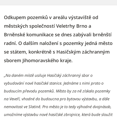
Odkupem pozemků v areálu výstaviště od
městských společností Veletrhy Brno a
Brněnské komunikace se dnes zabývali brněnští
radní. O dalším naložení s pozemky jedná město
se státem, konkrétně s Hasičským záchranným
sborem Jihomoravského kraje.
„Na daném místě usiluje Hasičský záchranný sbor o
vybudování nové hasičské stanice. Jednáme s nimi proto o
budoucím převodu pozemků. Město by za ně získalo pozemky
na Veveří, vhodné do budoucna pro bytovou výstavbu, a dále
nemovitost ve Slatině. Pro město je to tedy výhodné dvojnásob,
umožníme výstavbu nové hasičské zbrojnice, která bude sloužit