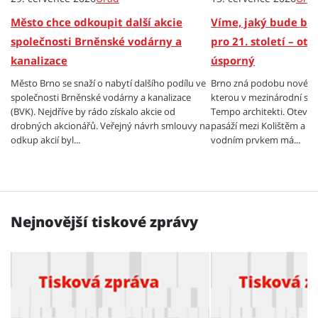
Město chce odkoupit další akcie
Víme, jaký bude br
společnosti Brněnské vodárny a
pro 21. století – ot
kanalizace
úsporný
Město Brno se snaží o nabytí dalšího podílu ve
Brno zná podobu nové bu
společnosti Brněnské vodárny a kanalizace
kterou v mezinárodní sout
(BVK). Nejdříve by rádo získalo akcie od
Tempo architekti. Otevře
drobných akcionářů. Veřejný návrh smlouvy na
pasáží mezi Kolištěm a Be
odkup akcií byl...
vodním prvkem má...
Nejnovější tiskové zprávy