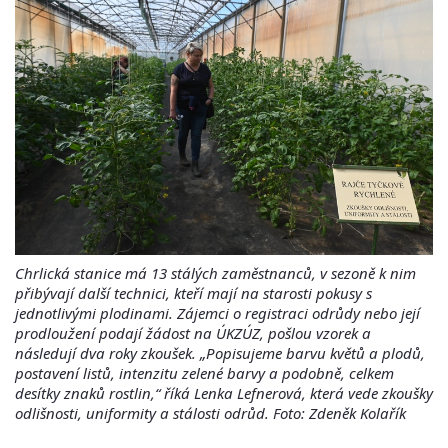
Chrlická stanice má 13 stálých zaměstnanců, v sezoně k nim
přibývají další technici, kteří mají na starosti pokusy s
jednotlivými plodinami. Zájemci o registraci odrůdy nebo její
prodloužení podají žádost na ÚKZÚZ, pošlou vzorek a
následují dva roky zkoušek. „Popisujeme barvu květů a plodů,
postavení listů, intenzitu zelené barvy a podobně, celkem
desítky znaků rostlin,“ říká Lenka Lefnerová, která vede zkoušky
odlišnosti, uniformity a stálosti odrůd. Foto: Zdeněk Kolařík