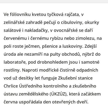
Ve fóliovníku kvetou tyčková rajčata, v
zelinářské zahradě pečují o cibuloviny, okurky
salátové i nakladačky, v ovocnářské se daří
červenému i černému rybízu nebo zimolezu, na
poli roste ječmen, pšenice a luskoviny. Zdejší
úroda ale nezamíří na pulty obchodů, nýbrž do
laboratoře, pod drobnohledem jsou i samotné
rostliny. Naproti modřické čistírně odpadních
vod už desítky let funguje Zkušební stanice
Chrlice Ústředního kontrolního a zkušebního
ústavu zemědělského (ÚKZÚZ), která začátkem
června uspořádala den otevřených dveří.