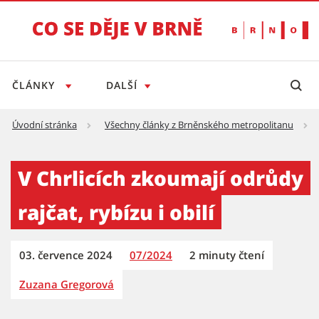
ČLÁNKY
DALŠÍ
Úvodní stránka
Všechny články z Brněnského metropolitanu
V Chrlicích zkoumají odrůdy rajčat, rybízu i o
V Chrlicích zkoumají odrůdy
rajčat, rybízu i obilí
03. července 2024
07/2024
2 minuty čtení
Zuzana Gregorová