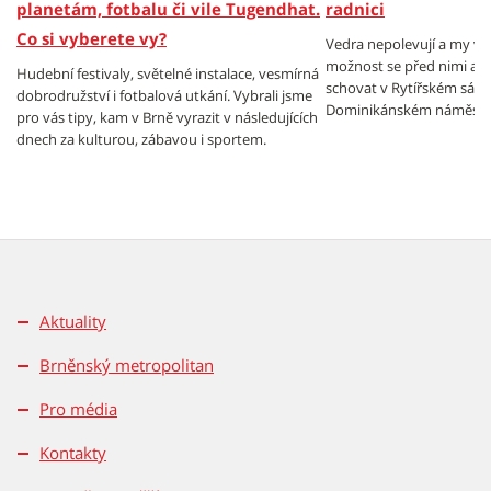
planetám, fotbalu či vile Tugendhat.
radnici
Co si vyberete vy?
Vedra nepolevují a my v
možnost se před nimi al
Hudební festivaly, světelné instalace, vesmírná
schovat v Rytířském sále
dobrodružství i fotbalová utkání. Vybrali jsme
Dominikánském náměstí.
pro vás tipy, kam v Brně vyrazit v následujících
dnech za kulturou, zábavou i sportem.
Aktuality
Brněnský metropolitan
Pro média
Kontakty