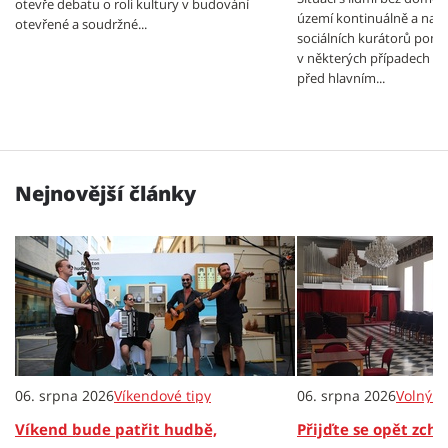
otevře debatu o roli kultury v budování
území kontinuálně a nabí
otevřené a soudržné...
sociálních kurátorů pomo
v některých případech n
před hlavním...
Nejnovější články
06. srpna 2026
Víkendové tipy
06. srpna 2026
Volný č
Víkend bude patřit hudbě,
Přijďte se opět zch