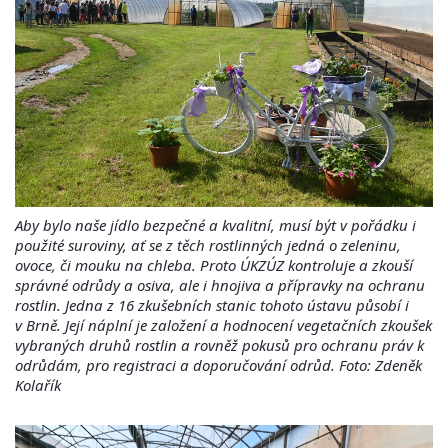
Aby bylo naše jídlo bezpečné a kvalitní, musí být v pořádku i
použité suroviny, ať se z těch rostlinných jedná o zeleninu,
ovoce, či mouku na chleba. Proto ÚKZÚZ kontroluje a zkouší
správné odrůdy a osiva, ale i hnojiva a přípravky na ochranu
rostlin. Jedna z 16 zkušebních stanic tohoto ústavu působí i
v Brně. Její náplní je založení a hodnocení vegetačních zkoušek
vybraných druhů rostlin a rovněž pokusů pro ochranu práv k
odrůdám, pro registraci a doporučování odrůd. Foto: Zdeněk
Kolařík