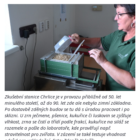
Zkušební stanice Chrlice je v provozu přibližně od 50. let
minulého století, až do 90. let zde ale nebyla zimní základna.
Po dostavbě zděných budov se tu dá s úrodou pracovat i po
sklizni. U zrn ječmene, pšenice, kukuřice či luskovin se zjišťuje
vlhkost, zrna se čistí a třídí podle frakcí, kukuřice na siláž se
rozemele a pošle do laboratoře, kde prověřují např.
stravitelnost pro zvířata. V zázemí se také testuje vhodnost