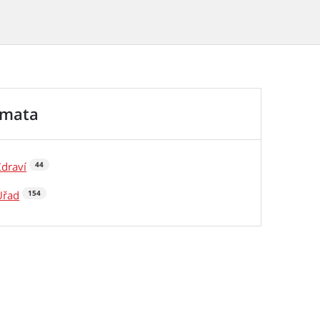
émata
Zdraví
44
Úřad
154