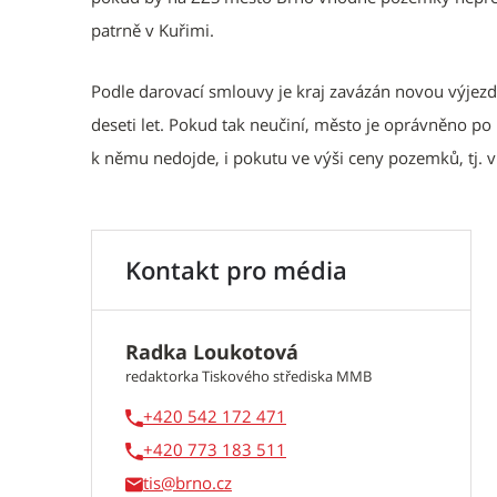
patrně v Kuřimi.
Podle darovací smlouvy je kraj zavázán novou výje
deseti let. Pokud tak neučiní, město je oprávněno p
k němu nedojde, i pokutu ve výši ceny pozemků, tj. v
Kontakt pro média
Radka Loukotová
redaktorka Tiskového střediska MMB
+420 542 172 471
+420 773 183 511
tis