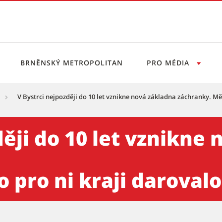
BRNĚNSKÝ METROPOLITAN
PRO MÉDIA
V Bystrci nejpozději do 10 let vznikne nová základna záchranky. M
let vznikne nová základna z
ději do 10 let vznikne
 pro ni kraji darova