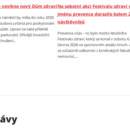
 vznikne nový Dům zdraví
Na sobotní akci Festivalu zdraví 
jménu prevence dorazilo kolem 
 náměstí by měla do roku 2030
návštěvníků
budova určená pro poskytování
užeb. Upraví se také přilehlé
Prevence včas – to bylo motto letošního
 parkování. Dřívější investiční
Festivalu zdraví, který se konal v sobotu 6.
hválení...
června 2026 ve sportovním areálu Hroch. 
se zúčastnili odborníci z brněnských fakul
nemocnic,...
rávy