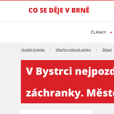
ČLÁNKY
Úvodní stránka
Všechny tiskové zprávy
Zdraví
V Bystrci nejpozději do 10 
V Bystrci nejpoz
záchranky. Město