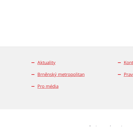
Aktuality
Kont
Brněnský metropolitan
Prav
Pro média
Všechna práva vyhrazen