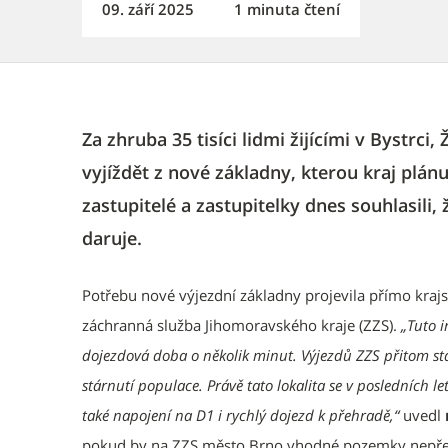
09. září 2025
1 minuta čtení
Za zhruba 35 tisíci lidmi žijícími v Bystrc
vyjíždět z nové základny, kterou kraj plán
zastupitelé a zastupitelky dnes souhlasili
daruje.
Potřebu nové výjezdní základny projevila přímo kraj
záchranná služba Jihomoravského kraje (ZZS).
„Tuto i
dojezdová doba o několik minut. Výjezdů ZZS přitom stá
stárnutí populace. Právě tato lokalita se v posledních le
také napojení na D1 i rychlý dojezd k přehradě,“
uvedl
pokud by na ZZS město Brno vhodné pozemky nepřev