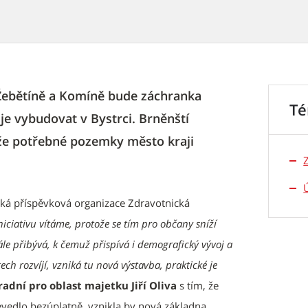
i, Žebětíně a Komíně bude záchranka
T
uje vybudovat v Bystrci. Brněnští
, že potřebné pozemky město kraji
ská příspěvková organizace Zdravotnická
niciativu vítáme, protože se tím pro občany sníží
le přibývá, k čemuž přispívá i demografický vývoj a
tech rozvíjí, vzniká tu nová výstavba, praktické je
radní pro oblast majetku Jiří Oliva
s tím, že
edlo bezúplatně, vznikla by nová základna