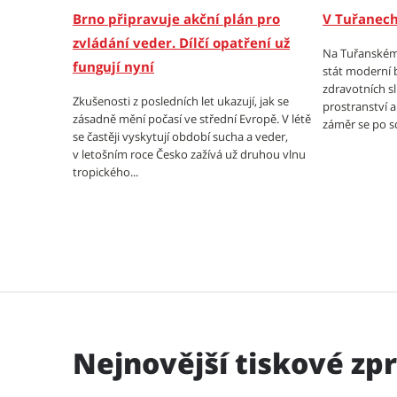
Brno připravuje akční plán pro
V Tuřanech
zvládání veder. Dílčí opatření už
Na Tuřanském
fungují nyní
stát moderní 
zdravotních sl
Zkušenosti z posledních let ukazují, jak se
prostranství a
zásadně mění počasí ve střední Evropě. V létě
záměr se po sc
se častěji vyskytují období sucha a veder,
v letošním roce Česko zažívá už druhou vlnu
tropického...
Nejnovější tiskové zp