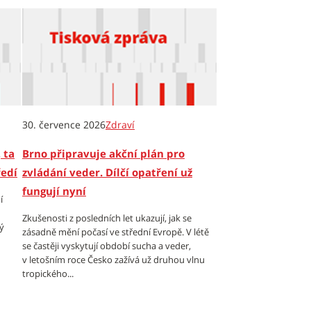
30. července 2026
Zdraví
 ta
Brno připravuje akční plán pro
ředí
zvládání veder. Dílčí opatření už
fungují nyní
í
Zkušenosti z posledních let ukazují, jak se
ý
zásadně mění počasí ve střední Evropě. V létě
se častěji vyskytují období sucha a veder,
v letošním roce Česko zažívá už druhou vlnu
tropického...