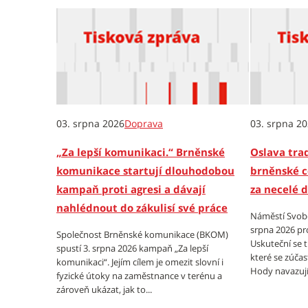
03. srpna 2026
Doprava
03. srpna 2
„Za lepší komunikaci.“ Brněnské
Oslava trad
komunikace startují dlouhodobou
brněnské c
kampaň proti agresi a dávají
za necelé 
nahlédnout do zákulisí své práce
Náměstí Svobo
srpna 2026 pr
Společnost Brněnské komunikace (BKOM)
Uskuteční se 
spustí 3. srpna 2026 kampaň „Za lepší
které se zúčas
komunikaci“. Jejím cílem je omezit slovní i
Hody navazují 
fyzické útoky na zaměstnance v terénu a
zároveň ukázat, jak to...