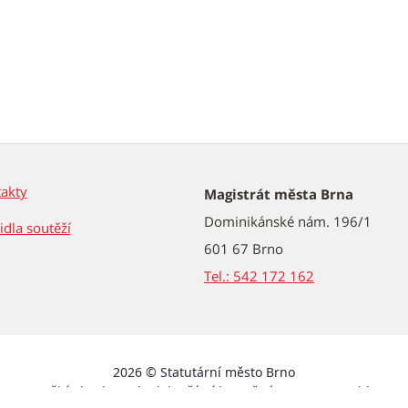
akty
Magistrát města Brna
Dominikánské nám. 196/1
idla soutěží
601 67 Brno
Tel.: 542 172 162
2026 © Statutární město Brno
a – použití obsahu nebo jeho částí je možné pouze se souhlasem