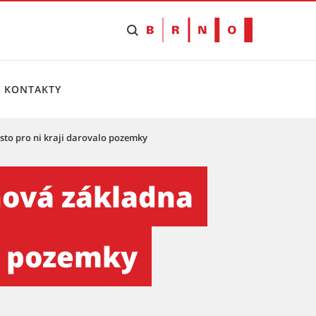
KONTAKTY
ěsto pro ni kraji darovalo pozemky
áchranky. Město pro ni kraj
 nová základna
lo pozemky