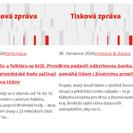
026
Participace
30. července 2026
Investice & dotace
ic a folklóru se blíží. První
Brno podpoří nábytkovou banku,
eloměstské hody začínají
pomáhá lidem i životnímu prost
dva týdny
Projekt, který slouží lidem v obtížné životn
situaci a předchází vzniku odpadu – to je
dy se o víkendu od 14. do 16.
Nábytková banka pro Brno a Jihomoravsk
omění v centrum folklóru.
kraj. Brněnští radní včera doporučili
tu poprvé Brněnské hody – akce,
zastupitelům, aby na ni...
tní chasy z 23 městských částí.
na...