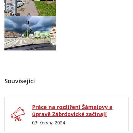
Související
Práce na rozšíření Šámalovy a
úpravě Zábrdovické začínají
03. června 2024