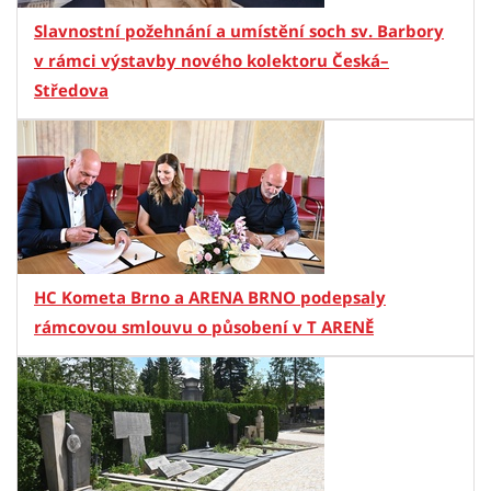
Slavnostní požehnání a umístění soch sv. Barbory
v rámci výstavby nového kolektoru Česká–
Středova
HC Kometa Brno a ARENA BRNO podepsaly
rámcovou smlouvu o působení v T ARENĚ