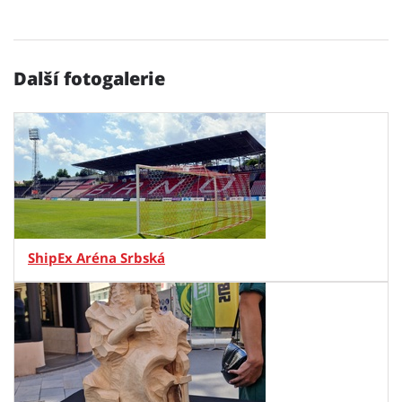
Další fotogalerie
ShipEx Aréna Srbská