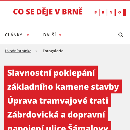
ČLÁNKY
DALŠÍ
Úvodní stránka
Fotogalerie
Slavnostní poklepání základního kamene sta
Slavnostní poklepání
základního kamene stavby
Úprava tramvajové trati
Zábrdovická a dopravní
napojení ulice Šámalovy