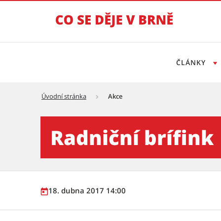
ČLÁNKY
Úvodní stránka
Akce
Radniční brífink - Tiskový s
Radniční brífink
18. dubna 2017 14:00