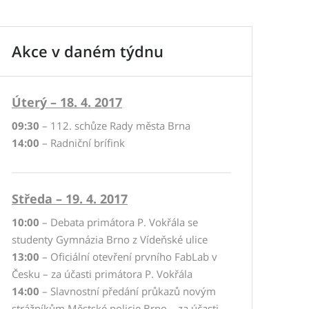
Akce v daném týdnu
Úterý – 18. 4. 2017
09:30
– 112. schůze Rady města Brna
14:00
– Radniční brífink
Středa – 19. 4. 2017
10:00
– Debata primátora P. Vokřála se
studenty Gymnázia Brno z Vídeňské ulice
13:00
– Oficiální otevření prvního FabLab v
Česku – za účasti primátora P. Vokřála
14:00
– Slavnostní předání průkazů novým
strážníkům Městské policie Brno – za účasti