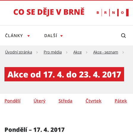
ČLÁNKY
DALŠÍ
Úvodní stránka
Pro média
Akce
Akce - seznam
A
Akce - týden - detail - Tiskový servis
Akce od 17. 4. do 23. 4. 2017
Pondělí
Úterý
Středa
Čtvrtek
Pátek
Pondělí – 17. 4. 2017