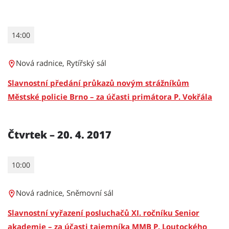
14:00
Nová radnice, Rytířský sál
Slavnostní předání průkazů novým strážníkům
Městské policie Brno – za účasti primátora P. Vokřála
Čtvrtek – 20. 4. 2017
10:00
Nová radnice, Sněmovní sál
Slavnostní vyřazení posluchačů XI. ročníku Senior
akademie – za účasti tajemníka MMB P. Loutockého