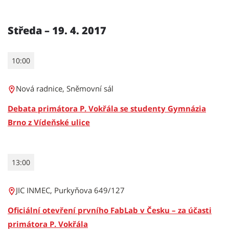
Středa – 19. 4. 2017
10:00
Nová radnice, Sněmovní sál
Debata primátora P. Vokřála se studenty Gymnázia
Brno z Vídeňské ulice
13:00
JIC INMEC, Purkyňova 649/127
Oficiální otevření prvního FabLab v Česku – za účasti
primátora P. Vokřála