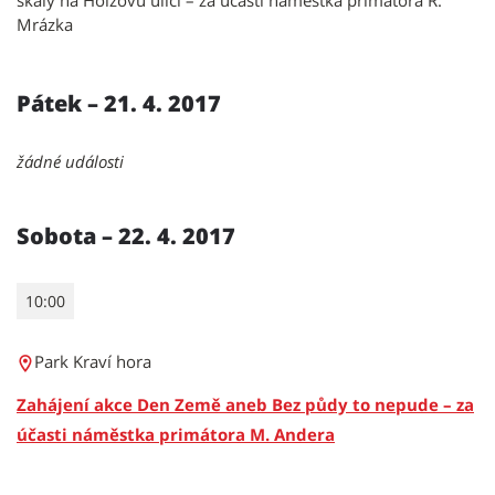
skály na Holzovu ulici – za účasti náměstka primátora R.
Mrázka
Pátek – 21. 4. 2017
žádné události
Sobota – 22. 4. 2017
10:00
Park Kraví hora
Zahájení akce Den Země aneb Bez půdy to nepude – za
účasti náměstka primátora M. Andera