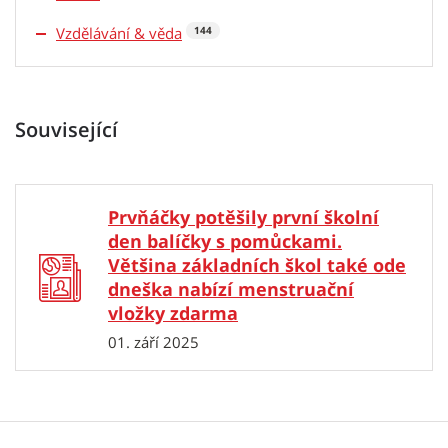
Vzdělávání & věda
144
Související
Prvňáčky potěšily první školní
den balíčky s pomůckami.
Většina základních škol také ode
dneška nabízí menstruační
vložky zdarma
01. září 2025