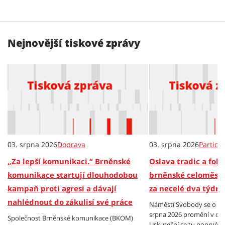
Nejnovější tiskové zprávy
03. srpna 2026
Doprava
03. srpna 2026
Partici
„Za lepší komunikaci.“ Brněnské
Oslava tradic a folkl
komunikace startují dlouhodobou
brněnské celoměsts
kampaň proti agresi a dávají
za necelé dva týdny
nahlédnout do zákulisí své práce
Náměstí Svobody se o vík
srpna 2026 promění v cen
Společnost Brněnské komunikace (BKOM)
Uskuteční se tu poprvé B