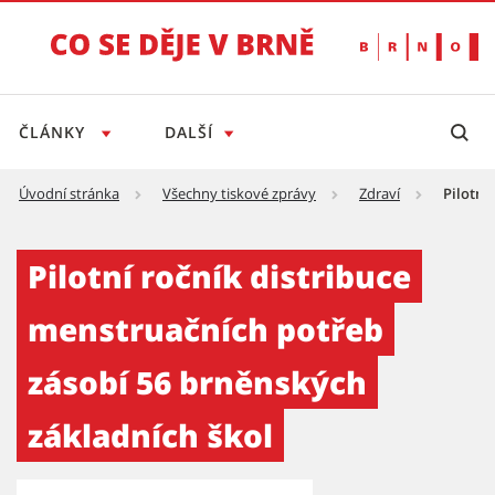
ČLÁNKY
DALŠÍ
Úvodní stránka
Všechny tiskové zprávy
Zdraví
Pilotní
Pilotní ročník distribuce menstruačních pot
Pilotní ročník distribuce
menstruačních potřeb
zásobí 56 brněnských
základních škol