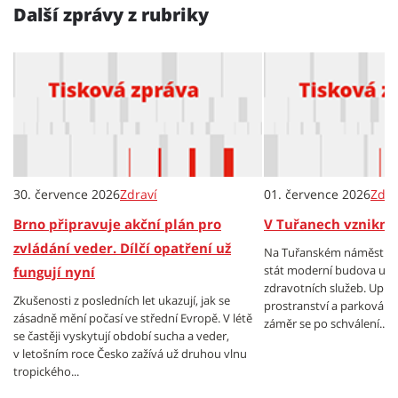
Další zprávy z rubriky
30. července 2026
Zdraví
01. července 2026
Zdra
Brno připravuje akční plán pro
V Tuřanech vznikne
zvládání veder. Dílčí opatření už
Na Tuřanském náměstí by
stát moderní budova urč
fungují nyní
zdravotních služeb. Upraví
Zkušenosti z posledních let ukazují, jak se
prostranství a parkování. 
zásadně mění počasí ve střední Evropě. V létě
záměr se po schválení...
se častěji vyskytují období sucha a veder,
v letošním roce Česko zažívá už druhou vlnu
tropického...