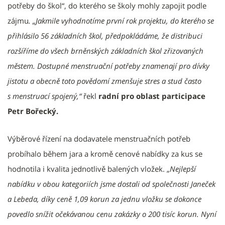
potřeby do škol“, do kterého se školy mohly zapojit podle
zájmu
. „Jakmile vyhodnotíme první rok projektu, do kterého se
přihlásilo 56 základních škol, předpokládáme, že distribuci
rozšíříme do všech brněnských základních škol zřizovaných
městem. Dostupné menstruační potřeby znamenají pro dívky
jistotu a obecně toto povědomí zmenšuje stres a stud často
s menstruací spojený,“
řekl
radní pro oblast participace
Petr Bořecký.
Výběrové řízení na dodavatele menstruačních potřeb
probíhalo během jara a kromě cenové nabídky za kus se
hodnotila i kvalita jednotlivě balených vložek. „
Nejlepší
nabídku v obou kategoriích jsme dostali od společnosti Janeček
a Lebeda, díky ceně 1,09 korun za jednu vložku se dokonce
povedlo snížit očekávanou cenu zakázky o 200 tisíc korun. Nyní