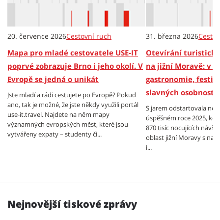
20. července 2026
Cestovní ruch
31. března 2026
Cestov
Mapa pro mladé cestovatele USE-IT
Otevírání turistick
poprvé zobrazuje Brno i jeho okolí. V
na jižní Moravě: v hl
Evropě se jedná o unikát
gastronomie, festiv
slavných osobností
Jste mladí a rádi cestujete po Evropě? Pokud
ano, tak je možné, že jste někdy využili portál
S jarem odstartovala nová
use-it.travel. Najdete na něm mapy
úspěšném roce 2025, kdy 
významných evropských měst, které jsou
870 tisíc nocujících návšt
vytvářeny expaty – studenty či...
oblast jižní Moravy s nab
i...
Nejnovější tiskové zprávy