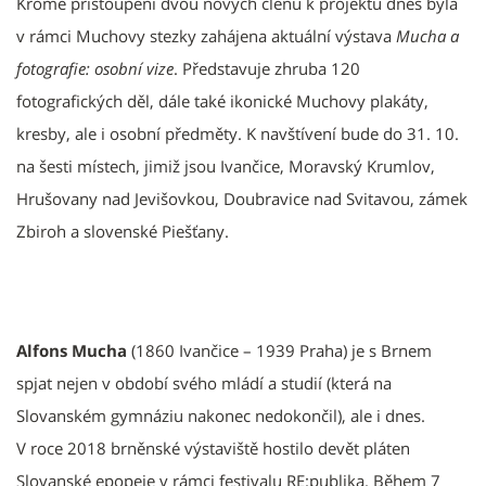
Kromě přistoupení dvou nových členů k projektu dnes byla
v rámci Muchovy stezky zahájena aktuální výstava
Mucha a
fotografie: osobní vize
. Představuje zhruba 120
fotografických děl, dále také ikonické Muchovy plakáty,
kresby, ale i osobní předměty. K navštívení bude do 31. 10.
na šesti místech, jimiž jsou Ivančice, Moravský Krumlov,
Hrušovany nad Jevišovkou, Doubravice nad Svitavou, zámek
Zbiroh a slovenské Piešťany.
Alfons Mucha
(1860 Ivančice – 1939 Praha) je s Brnem
spjat nejen v období svého mládí a studií (která na
Slovanském gymnáziu nakonec nedokončil), ale i dnes.
V roce 2018 brněnské výstaviště hostilo devět pláten
Slovanské epopeje v rámci festivalu RE:publika. Během 7