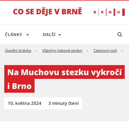
ČLÁNKY
DALŠÍ
Úvodní stránka
Všechny tiskové zprávy
Cestovní ruch
Na Muchovu stezku vykročí i Brno - Tiskový
Na Muchovu stezku vykročí
i Brno
10. května 2024
3 minuty čtení