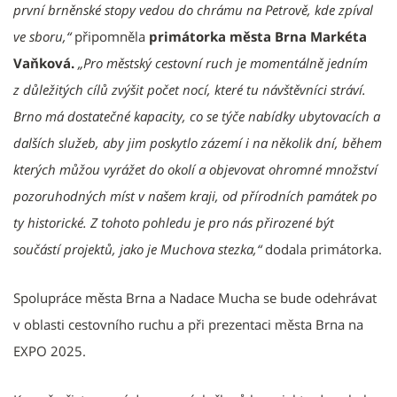
první brněnské stopy vedou do chrámu na Petrově, kde zpíval
ve sboru,“
připomněla
primátorka města Brna Markéta
Vaňková.
„Pro městský cestovní ruch je momentálně jedním
z důležitých cílů zvýšit počet nocí, které tu návštěvníci stráví.
Brno má dostatečné kapacity, co se týče nabídky ubytovacích a
dalších služeb, aby jim poskytlo zázemí i na několik dní, během
kterých můžou vyrážet do okolí a objevovat ohromné množství
pozoruhodných míst v našem kraji, od přírodních památek po
ty historické. Z tohoto pohledu je pro nás přirozené být
součástí projektů, jako je Muchova stezka,“
dodala primátorka.
Spolupráce města Brna a Nadace Mucha se bude odehrávat
v oblasti cestovního ruchu a při prezentaci města Brna na
EXPO 2025.