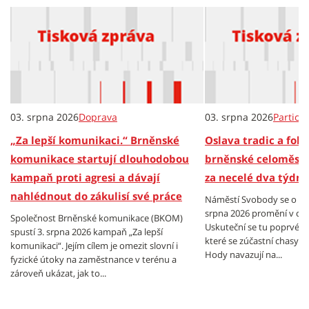
03. srpna 2026
Doprava
03. srpna 2026
Partici
„Za lepší komunikaci.“ Brněnské
Oslava tradic a folkl
komunikace startují dlouhodobou
brněnské celoměsts
kampaň proti agresi a dávají
za necelé dva týdny
nahlédnout do zákulisí své práce
Náměstí Svobody se o vík
srpna 2026 promění v cen
Společnost Brněnské komunikace (BKOM)
Uskuteční se tu poprvé B
spustí 3. srpna 2026 kampaň „Za lepší
které se zúčastní chasy z
komunikaci“. Jejím cílem je omezit slovní i
Hody navazují na...
fyzické útoky na zaměstnance v terénu a
zároveň ukázat, jak to...