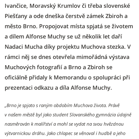
Ivančice, Moravský Krumlov či třeba slovenské
Piešťany a ode dneška čerstvě zámek Zbiroh a
město Brno. Propojovat místa spjatá se životem
a dílem Alfonse Muchy se už několik let daří
Nadaci Mucha díky projektu Muchova stezka. V
rámci něj se dnes otevřela mimořádná výstava
Muchových fotografií a Brno a Zbiroh se
oficiálně přidaly k Memorandu o spolupráci při
prezentaci odkazu a díla Alfonse Muchy.
„Brno je spjato s raným obdobím Muchova života. Právě
v našem městě byl jako student Slovanského gymnázia údajně
nasměrován k malířství a mohl se vydat na svou hvězdnou
výtvarnickou dráhu. Jako chlapec se věnoval i hudbě a jeho