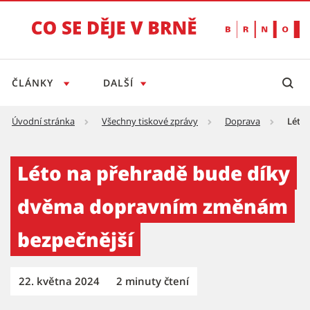
ČLÁNKY
DALŠÍ
Úvodní stránka
Všechny tiskové zprávy
Doprava
Léto
Léto na přehradě bude díky dvěma dopravní
Léto na přehradě bude díky
dvěma dopravním změnám
bezpečnější
22. května 2024
2 minuty čtení