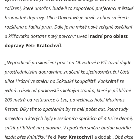
zařízení, které umožní, bude-li to zapotřebí, preferenci městské
hromadné dopravy. Ulice Obvodová je navíc v obou směrech
rozšířena o řadicí pruh. Dále je na místě nové veřejné osvětlení
a křižovatka dostane nový povrch,“
uvedl
radní pro oblast
dopravy Petr Kratochvíl
.
„Neprodleně po skončení prací na Obvodové a Přístavní dojde
prostřednictvím dopravního značení ke zjednosměrnění části
ulice Hrázní ve směru na Sokolské koupaliště. Konkrétně se
jedná o úsek od parkoviště s kolmým stáním, které je přibližně
200 metrů od restaurace U Lva, po wellness hotel Maximus
Resort. Díky těmto opatřením by se měl počet aut, která tudy
projedou a kterých byly v sezónních špičkách až 4 tisíce denně,
snížit přibližně na polovinu. V opačném směru budou vozidla
jezdit přes Kníničky,“
řekl
Petr Kratochvíl
a dodal:
„Obě akce