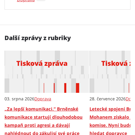
Další zprávy z rubriky
03. srpna 2026
Doprava
28. července 2026
Dop
„Za lepší komunikaci.“ Brněnské
Letecké spojení Brn
komunikace startují dlouhodobou
Mohanem získalo no
kampaň proti agresi a dávají
komise. Nyní budou
nahlédnout do zákulisí své práce
hledat dopravce