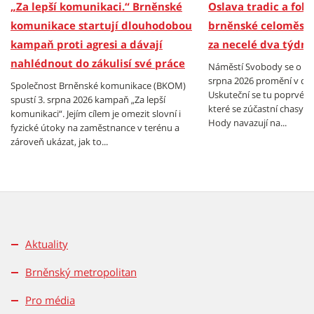
„Za lepší komunikaci.“ Brněnské
Oslava tradic a folkl
komunikace startují dlouhodobou
brněnské celoměsts
kampaň proti agresi a dávají
za necelé dva týdny
nahlédnout do zákulisí své práce
Náměstí Svobody se o vík
srpna 2026 promění v cen
Společnost Brněnské komunikace (BKOM)
Uskuteční se tu poprvé B
spustí 3. srpna 2026 kampaň „Za lepší
které se zúčastní chasy z
komunikaci“. Jejím cílem je omezit slovní i
Hody navazují na...
fyzické útoky na zaměstnance v terénu a
zároveň ukázat, jak to...
Aktuality
Brněnský metropolitan
Pro média