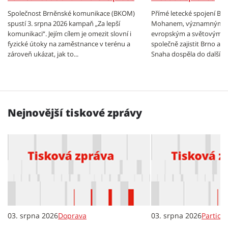
Společnost Brněnské komunikace (BKOM)
Přímé letecké spojení Br
spustí 3. srpna 2026 kampaň „Za lepší
Mohanem, významným 
komunikaci“. Jejím cílem je omezit slovní i
evropským a světovým hu
fyzické útoky na zaměstnance v terénu a
společně zajistit Brno a J
zároveň ukázat, jak to...
Snaha dospěla do další fá
Nejnovější tiskové zprávy
03. srpna 2026
Doprava
03. srpna 2026
Partici