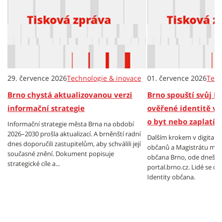
29. července 2026
Technologie & inovace
01. července 2026
Tech
Brno chystá aktualizovanou verzi
Brno spouští svůj P
informační strategie
ověřené identitě v 
o byt nebo zaplatí 
Informační strategie města Brna na období
2026–2030 prošla aktualizací. A brněnští radní
Dalším krokem v digitali
dnes doporučili zastupitelům, aby schválili její
občanů a Magistrátu měst
současné znění. Dokument popisuje
občana Brno, ode dneška
strategické cíle a...
portal.brno.cz. Lidé se 
Identity občana.