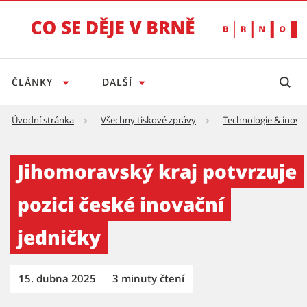
ČLÁNKY
DALŠÍ
Úvodní stránka
Všechny tiskové zprávy
Technologie & inova
Jihomoravský kraj potvrzuje pozici české in
Jihomoravský kraj potvrzuje
pozici české inovační
jedničky
15. dubna 2025
3 minuty čtení