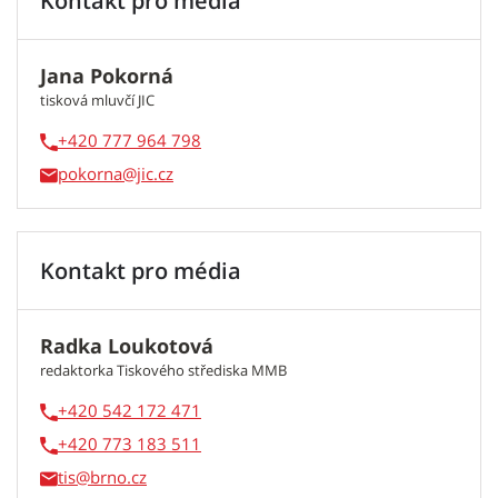
Kontakt pro média
Jana Pokorná
tisková mluvčí JIC
+420 777 964 798
pokorna
Kontakt pro média
Radka Loukotová
redaktorka Tiskového střediska MMB
+420 542 172 471
+420 773 183 511
tis