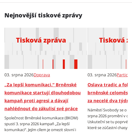
Nejnovější tiskové zprávy
03. srpna 2026
Doprava
03. srpna 2026
Partici
„Za lepší komunikaci.“ Brněnské
Oslava tradic a folkl
komunikace startují dlouhodobou
brněnské celoměsts
kampaň proti agresi a dávají
za necelé dva týdny
nahlédnout do zákulisí své práce
Náměstí Svobody se o vík
srpna 2026 promění v cen
Společnost Brněnské komunikace (BKOM)
Uskuteční se tu poprvé B
spustí 3. srpna 2026 kampaň „Za lepší
které se zúčastní chasy z
komunikaci“. Jejím cílem je omezit slovní i