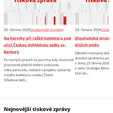
25. června 2026
Strategické projekty
24. června 2026
Strate
Na horníky při ražbě kolektoru pod
Dlouhodobá strateg
ulicí Českou dohlédnou sošky sv.
dílčích změn
Barbory
Základní rozvojový doku
dostává upravenou podob
Po nutných pracích na povrchu, kdy zhotovitel
v úterý 23. června 2026 sch
provizorně přeložil vedení vodovodu
v rámci Strategie #brno20
nebo parovodu, nastává v projektu výstavby
části do...
nového kolektoru v úseku Česká–
Středova další...
Nejnovější tiskové zprávy