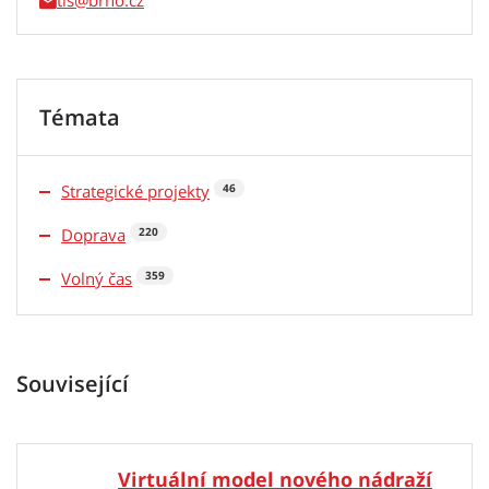
tis
Témata
Strategické projekty
46
Doprava
220
Volný čas
359
Související
Virtuální model nového nádraží