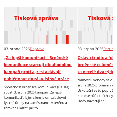
03. srpna 2026
Doprava
03. srpna 2026
Partici
„Za lepší komunikaci.“ Brněnské
Oslava tradic a folkl
komunikace startují dlouhodobou
brněnské celoměsts
kampaň proti agresi a dávají
za necelé dva týdny
nahlédnout do zákulisí své práce
Náměstí Svobody se o vík
srpna 2026 promění v cen
Společnost Brněnské komunikace (BKOM)
Uskuteční se tu poprvé B
spustí 3. srpna 2026 kampaň „Za lepší
které se zúčastní chasy z
komunikaci“. Jejím cílem je omezit slovní i
Hody navazují na...
fyzické útoky na zaměstnance v terénu a
zároveň ukázat, jak to...