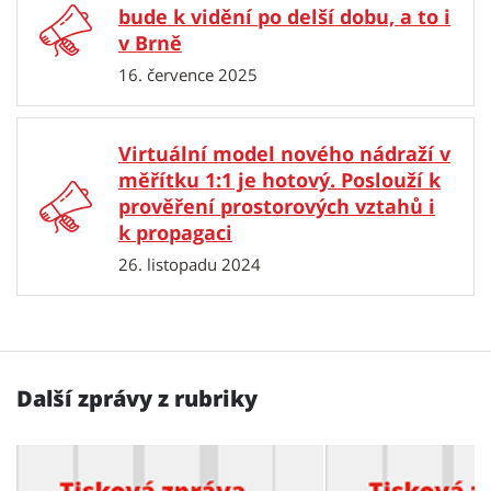
bude k vidění po delší dobu, a to i
v Brně
16. července 2025
Virtuální model nového nádraží v
měřítku 1:1 je hotový. Poslouží k
prověření prostorových vztahů i
k propagaci
26. listopadu 2024
Další zprávy z rubriky