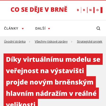
ČLÁNKY
DALŠÍ
Úvodní stránka
Všechny tiskové zprávy
Strategické projekty
Díky virtuálnímu modelu se veřejnost na vý
Díky virtuálnímu modelu se
veřejnost na výstavišti
projde novým brněnským
hlavním nádražím v reálné
velikosti