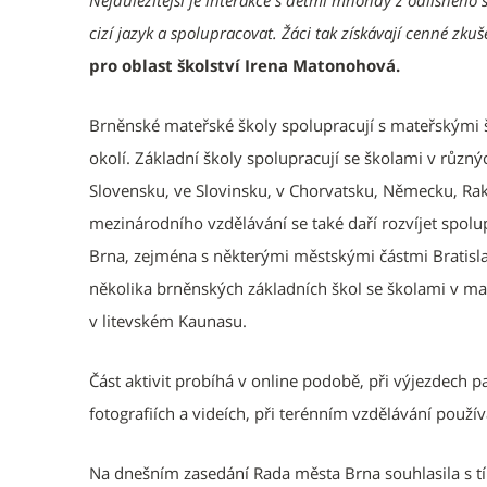
Nejdůležitější je interakce s dětmi mnohdy z odlišného 
cizí jazyk a spolupracovat. Žáci tak získávají cenné zkuš
pro oblast školství Irena Matonohová.
Brněnské mateřské školy spolupracují s mateřskými šk
okolí. Základní školy spolupracují se školami v různý
Slovensku, ve Slovinsku, v Chorvatsku, Německu, Rakou
mezinárodního vzdělávání se také daří rozvíjet spol
Brna, zejména s některými městskými částmi Bratisla
několika brněnských základních škol se školami v 
v litevském Kaunasu.
Část aktivit probíhá v online podobě, při výjezdech p
fotografiích a videích, při terénním vzdělávání použív
Na dnešním zasedání Rada města Brna souhlasila s t