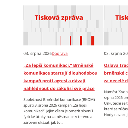
03. srpna 2026
Doprava
03. srpna 2
„Za lepší komunikaci.“ Brněnské
Oslava trad
komunikace startují dlouhodobou
brněnské c
kampaň proti agresi a dávají
za necelé 
nahlédnout do zákulisí své práce
Náměstí Svobo
srpna 2026 pr
Společnost Brněnské komunikace (BKOM)
Uskuteční se 
spustí 3. srpna 2026 kampaň „Za lepší
které se zúčas
komunikaci“. Jejím cílem je omezit slovní i
Hody navazují 
fyzické útoky na zaměstnance v terénu a
zároveň ukázat, jak to...