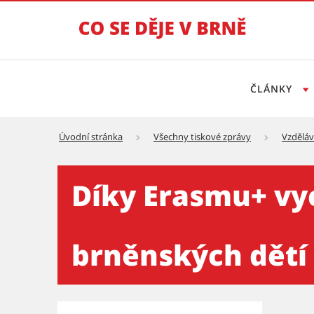
ČLÁNKY
Úvodní stránka
Všechny tiskové zprávy
Vzděláv
Díky Erasmu+ vycestovalo z
Díky Erasmu+ vyc
brněnských dětí