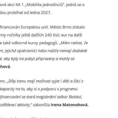
vé akci KA 1 „Mobilita jednotlivců“. Jedná se o
udou probíhat od ledna 2027.
 financován Evropskou unií. Město Brno získalo
ny ročníky ještě dalších 240 tisíc eur na další
 ale také odborné kurzy pedagogů. „
Mám radost, že
tem, jejichž opatrovníci nebo rodiče nemají dostatek
é, aby byly na pobyt připraveny a mohly se
ohová
.
no. „
Díky tomu mají možnost vyjet i děti a žáci z
í kapacity na to, aby si o podporu v programu
inancování se stará magistrátní odbor školství,
dělávací aktivity
,“ zakončila
Irena Matonohová.