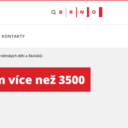
KONTAKTY
rněnských dětí a školáků
rněnských dětí a školáků - 
 více než 3500