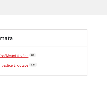
émata
Vzdělávání & věda
80
Investice & dotace
321