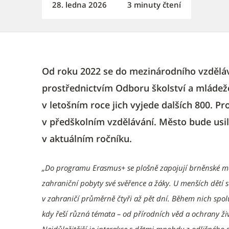
28. ledna 2026
3 minuty čtení
Od roku 2022 se do mezinárodního vzdělá
prostřednictvím Odboru školství a mládeže
v letošním roce jich vyjede dalších 800. Pro
v předškolním vzdělávání. Město bude usil
v aktuálním ročníku.
„Do programu Erasmus+ se plošně zapojují brněnské mate
zahraniční pobyty své svěřence a žáky. U menších dětí se
v zahraničí průměrně čtyři až pět dní. Během nich spol
kdy řeší různá témata – od přírodních věd a ochrany živ