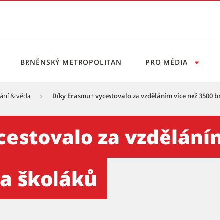
BRNĚNSKÝ METROPOLITAN
PRO MÉDIA
ání & věda
Díky Erasmu+ vycestovalo za vzděláním více než 3500 b
a vzděláním více než 3500 b
estovalo za vzděláním
 a školáků