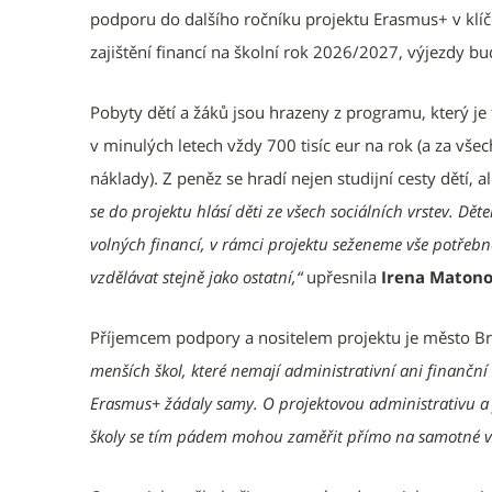
podporu do dalšího ročníku projektu Erasmus+ v klíčo
zajištění financí na školní rok 2026/2027, výjezdy b
Pobyty dětí a žáků jsou hrazeny z programu, který je
v minulých letech vždy 700 tisíc eur na rok (a za všech
náklady). Z peněz se hradí nejen studijní cesty dětí,
se do projektu hlásí děti ze všech sociálních vrstev. Dě
volných financí, v rámci projektu seženeme vše potřebn
vzdělávat stejně jako ostatní,“
upřesnila
Irena Maton
Příjemcem podpory a nositelem projektu je město Br
menších škol, které nemají administrativní ani finančn
Erasmus+ žádaly samy. O projektovou administrativu a f
školy se tím pádem mohou zaměřit přímo na samotné vz