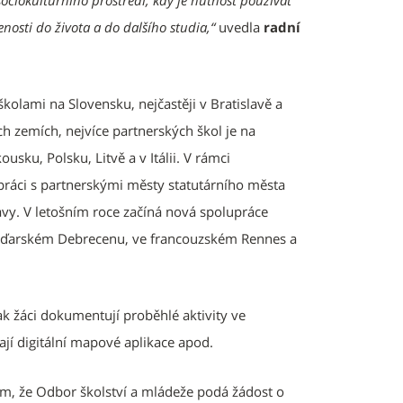
sociokulturního prostředí, kdy je nutnost používat
enosti do života a do dalšího studia,“
uvedla
radní
olami na Slovensku, nejčastěji v Bratislavě a
ch zemích, nejvíce partnerských škol je na
sku, Polsku, Litvě a v Itálii. V rámci
upráci s partnerskými městy statutárního města
vy. V letošním roce začíná nová spolupráce
maďarském Debrecenu, ve francouzském Rennes a
ak žáci dokumentují proběhlé aktivity ve
ají digitální mapové aplikace apod.
ím, že Odbor školství a mládeže podá žádost o