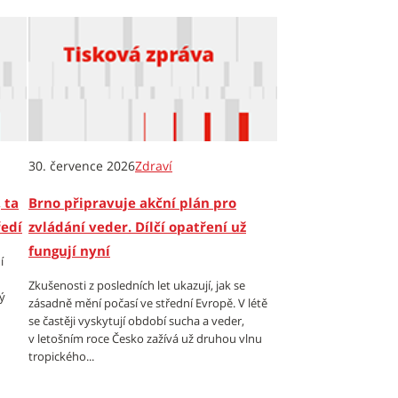
30. července 2026
Zdraví
 ta
Brno připravuje akční plán pro
ředí
zvládání veder. Dílčí opatření už
fungují nyní
í
Zkušenosti z posledních let ukazují, jak se
ý
zásadně mění počasí ve střední Evropě. V létě
se častěji vyskytují období sucha a veder,
v letošním roce Česko zažívá už druhou vlnu
tropického...