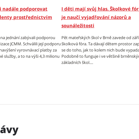
i nadále podporovat
I děti mají svůj hlas. Školkové f
lenty prostřednictvím
je naučí vyjadřování názorů a
sounáležitosti
e na jednání zabývali podporou
Pět mateřských škol v Brně zavede od září 
izace JCMM. Schválili její podporu
školková fóra. Ta dávají dětem prostor zap
 navýšení vyrovnávací platby za
se do toho, jak to kolem nich bude vypada
é služby, a to na výši 4,3 milionu
Podobně to funguje i ve většině brněnský
základních škol....
rávy