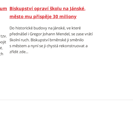
órum
Biskupství opraví školu na Jánské,
město mu přispěje 30 miliony
Do historické budovy na Jánské, ve které
přednášel i Gregor Johann Mendel, se zase vrátí
tzv.
školní ruch. Biskupství brněnské ji směnilo
ojit
s městem a nyní se ji chystá rekonstruovat a
t.
zřídit zde...
ch