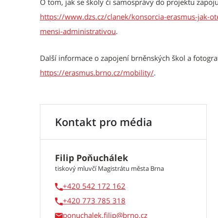
O tom, jak se školy či samosprávy do projektu zapojuj
https://www.dzs.cz/clanek/konsorcia-erasmus-jak-ot
mensi-administrativou
.
Další informace o zapojení brněnských škol a fotogra
https://erasmus.brno.cz/mobility/
.
Kontakt pro média
Filip Poňuchálek
tiskový mluvčí Magistrátu města Brna
+420 542 172 162
+420 773 785 318
ponuchalek.filip