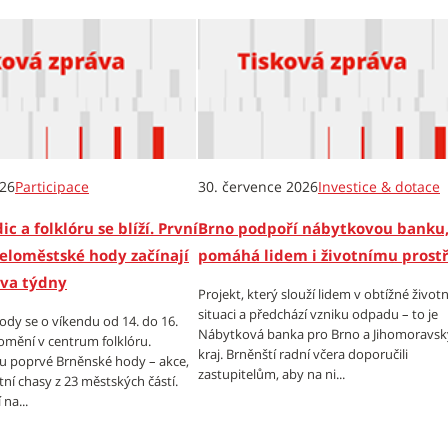
026
Participace
30. července 2026
Investice & dotace
ic a folklóru se blíží. První
Brno podpoří nábytkovou banku,
eloměstské hody začínají
pomáhá lidem i životnímu prost
dva týdny
Projekt, který slouží lidem v obtížné životn
situaci a předchází vzniku odpadu – to je
dy se o víkendu od 14. do 16.
Nábytková banka pro Brno a Jihomoravsk
omění v centrum folklóru.
kraj. Brněnští radní včera doporučili
tu poprvé Brněnské hody – akce,
zastupitelům, aby na ni...
tní chasy z 23 městských částí.
na...