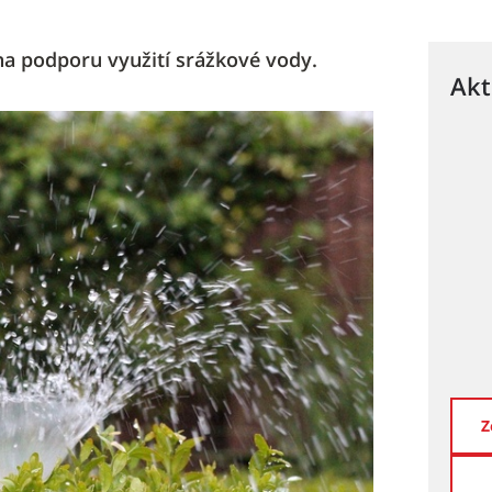
na podporu využití srážkové vody.
Akt
Z