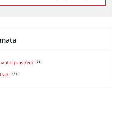
émata
Životní prostředí
72
Úřad
154