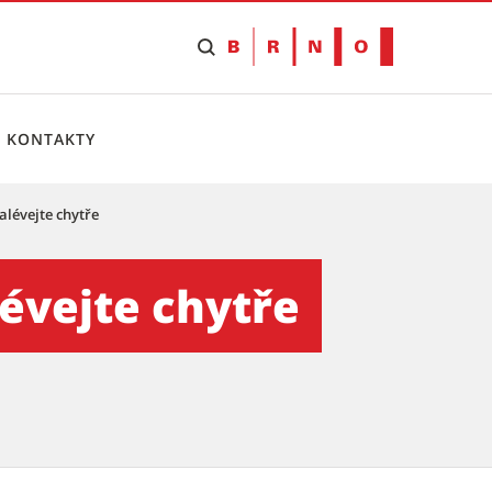
KONTAKTY
alévejte chytře
Tiskový servis
lévejte chytře