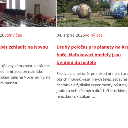
026
Volný čas
04. srpna 2026
Volný čas
opět zchladit na Novou
Druhý poločas pro planety na Kr
hoře. Nafukovací modely jsou
k vidění do neděle
ují a my vám znovu nabízíme
ed nimi alespoň nakrátko
Festival planet opět po měsíci přinese tuc
ířském sále na Nové radnici na
obřích modelů vesmírných těles, zábavné
m náměstí.
chemické a fyzikální experimenty, výstavy
Jupiteru nebo černých dírách či letní kino
hvězdami s klasikami...