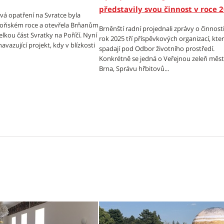
představily svou činnost v roce 
á opatření na Svratce byla
loňském roce a otevřela Brňanům
Brněnští radní projednali zprávy o činnosti
lkou část Svratky na Poříčí. Nyní
rok 2025 tří příspěvkových organizací, kte
avazující projekt, kdy v blízkosti
spadají pod Odbor životního prostředí.
Konkrétně se jedná o Veřejnou zeleň měs
Brna, Správu hřbitovů...