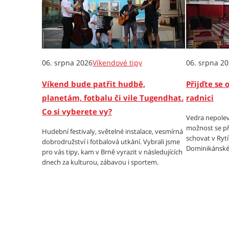
06. srpna 2026
Víkendové tipy
06. srpna 2
Víkend bude patřit hudbě,
Přijďte se 
planetám, fotbalu či vile Tugendhat.
radnici
Co si vyberete vy?
Vedra nepolev
možnost se př
Hudební festivaly, světelné instalace, vesmírná
schovat v Ryt
dobrodružství i fotbalová utkání. Vybrali jsme
Dominikánské
pro vás tipy, kam v Brně vyrazit v následujících
dnech za kulturou, zábavou i sportem.