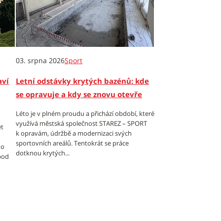
03. srpna 2026
Sport
aví
Letní odstávky krytých bazénů: kde
se opravuje a kdy se znovu otevře
Léto je v plném proudu a přichází období, které
využívá městská společnost STAREZ – SPORT
et
k opravám, údržbě a modernizaci svých
sportovních areálů. Tentokrát se práce
 o
dotknou krytých...
 pod