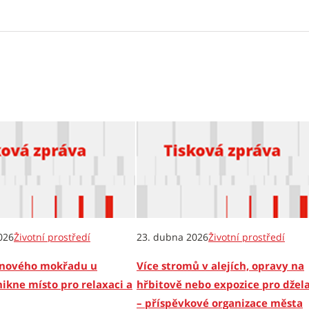
026
Životní prostředí
23. dubna 2026
Životní prostředí
i nového mokřadu u
Více stromů v alejích, opravy na
nikne místo pro relaxaci a
hřbitově nebo expozice pro džel
– příspěvkové organizace města