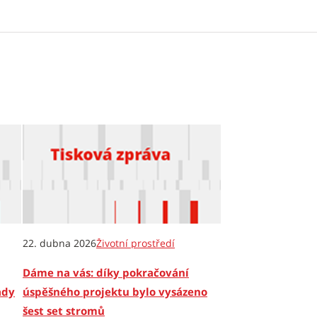
22. dubna 2026
Životní prostředí
Dáme na vás: díky pokračování
ady
úspěšného projektu bylo vysázeno
šest set stromů