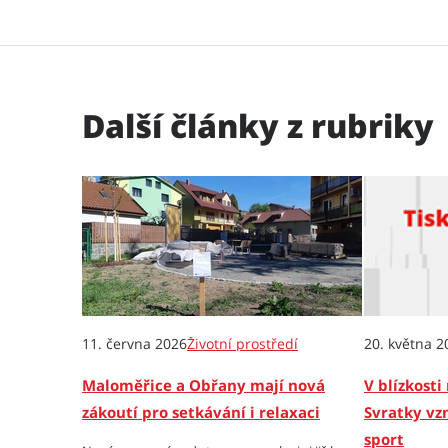
Další články z rubriky
11. června 2026
Životní prostředí
20. května 2
Maloměřice a Obřany mají nová
V blízkost
zákoutí pro setkávání i relaxaci
Svratky vz
sport