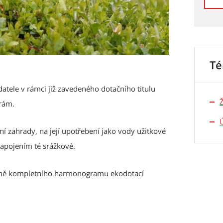
T
atele v rámci již zavedeného dotačního titulu
orám.
ní zahrady, na její upotřebení jako vody užitkové
apojením té srážkové.
včetně kompletního harmonogramu ekodotací