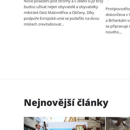
Nové posezení pod stromy a v zeleni si již brzy
budou užívat nejen obyvatelé a obyvatelky
Protipovodňov
městské části Maloměřice a Obřany. Díky
dokončena v 
podpoře Evropské unie se podařilo na dvou
a Brňankám ve
místech zrevitalizovat...
se připravuje n
nového...
Nejnovější články