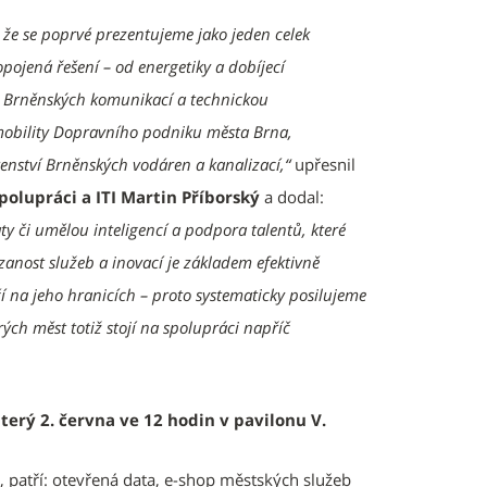
 že se poprvé prezentujeme jako jeden celek
ojená řešení – od energetiky a dobíjecí
vy Brněnských komunikací a technickou
i mobility Dopravního podniku města Brna,
enství Brněnských vodáren a kanalizací,“
upřesnil
polupráci a ITI Martin Příborský
a dodal:
ty či umělou inteligencí a podpora talentů, které
zanost služeb a inovací je základem efektivně
í na jeho hranicích – proto systematicky posilujeme
ých měst totiž stojí na spolupráci napříč
erý 2. června ve 12 hodin v pavilonu V.
 patří: otevřená data, e-shop městských služeb