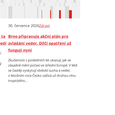
30. července 2026
Zdraví
 ta
Brno připravuje akční plán pro
ředí
zvládání veder. Dílčí opatření už
fungují nyní
í
Zkušenosti z posledních let ukazují, jak se
ý
zásadně mění počasí ve střední Evropě. V létě
se častěji vyskytují období sucha a veder,
v letošním roce Česko zažívá už druhou vlnu
tropického...