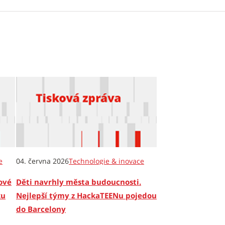
e
04. června 2026
Technologie & inovace
ové
Děti navrhly města budoucnosti.
ku
Nejlepší týmy z HackaTEENu pojedou
do Barcelony