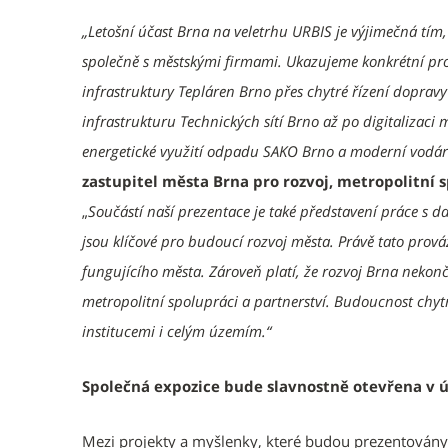
„Letošní účast Brna na veletrhu URBIS je výjimečná tím,
společně s městskými firmami. Ukazujeme konkrétní prop
infrastruktury Tepláren Brno přes chytré řízení dopra
infrastrukturu Technických sítí Brno až po digitalizac
energetické využití odpadu SAKO Brno a moderní vodár
zastupitel města Brna pro rozvoj, metropolitní s
„
Součástí naší prezentace je také představení práce s da
jsou klíčové pro budoucí rozvoj města. Právě tato prová
fungujícího města. Zároveň platí, že rozvoj Brna nekonč
metropolitní spolupráci a partnerství. Budoucnost chytr
institucemi i celým územím.“
Společná expozice bude slavnostně otevřena v út
Mezi projekty a myšlenky, které budou prezentovány,