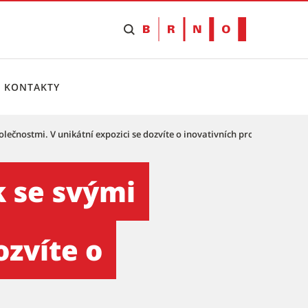
KONTAKTY
olečnostmi. V unikátní expozici se dozvíte o inovativních projektech měst
nostmi. V unikátní expozici
k se svými
ozvíte o