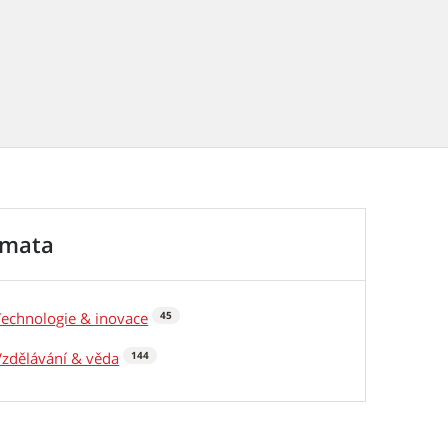
émata
Technologie & inovace
45
Vzdělávání & věda
144