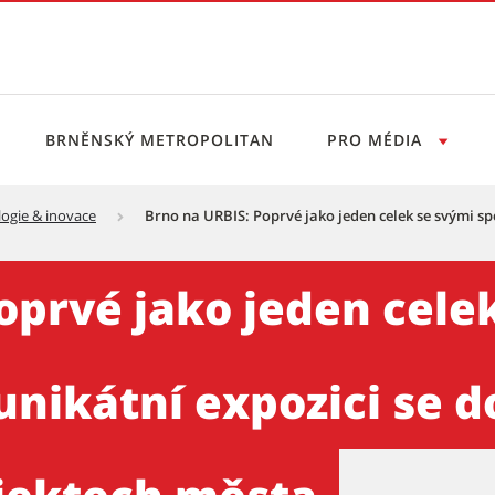
BRNĚNSKÝ METROPOLITAN
PRO MÉDIA
ogie & inovace
Brno na URBIS: Poprvé jako jeden celek se svými sp
jeden celek se svými společ
oprvé jako jeden cele
unikátní expozici se d