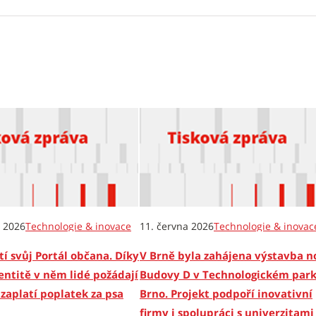
e 2026
Technologie & inovace
11. června 2026
Technologie & inovac
í svůj Portál občana. Díky
V Brně byla zahájena výstavba n
entitě v něm lidé požádají
Budovy D v Technologickém par
zaplatí poplatek za psa
Brno. Projekt podpoří inovativní
firmy i spolupráci s univerzitami