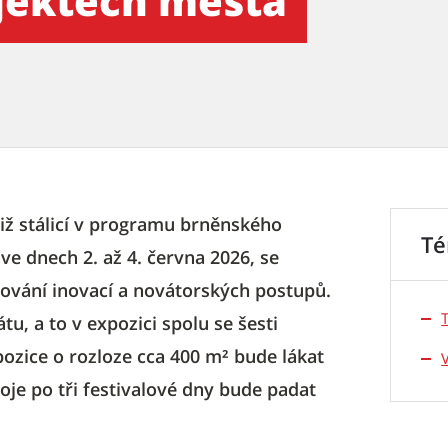
ojektech města
již stálicí v programu brněnského
T
ve dnech 2. až 4. června 2026, se
stování inovací a novátorských postupů.
u, a to v expozici spolu se šesti
zice o rozloze cca 400 m² bude lákat
oje po tři festivalové dny bude padat