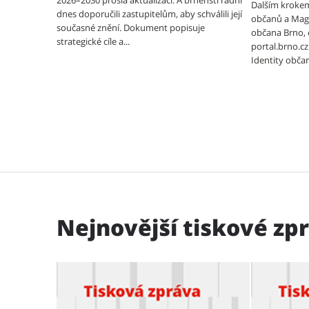
2026–2030 prošla aktualizací. A brněnští radní
Dalším krokem
dnes doporučili zastupitelům, aby schválili její
občanů a Magi
současné znění. Dokument popisuje
občana Brno, 
strategické cíle a...
portal.brno.c
Identity obča
Nejnovější tiskové zp