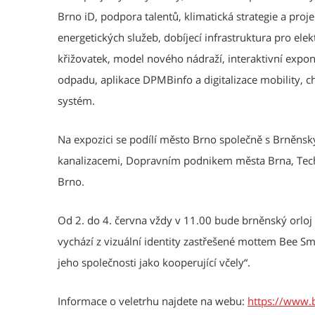
Brno iD, podpora talentů, klimatická strategie a proj
energetických služeb, dobíjecí infrastruktura pro elekt
křižovatek, model nového nádraží, interaktivní exponá
odpadu, aplikace DPMBinfo a digitalizace mobility,
systém.
Na expozici se podílí město Brno společně s Brněn
kanalizacemi, Dopravním podnikem města Brna, Tec
Brno.
Od 2. do 4. června vždy v 11.00 bude brněnský orloj 
vychází z vizuální identity zastřešené mottem Bee Sm
jeho společnosti jako kooperující včely“.
Informace o veletrhu najdete na webu:
https://www.b