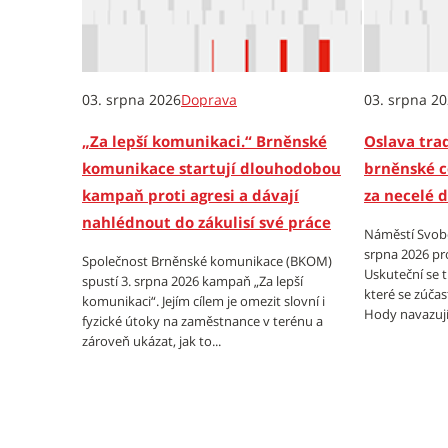
03. srpna 2026
Doprava
03. srpna 2
„Za lepší komunikaci.“ Brněnské
Oslava trad
komunikace startují dlouhodobou
brněnské c
kampaň proti agresi a dávají
za necelé 
nahlédnout do zákulisí své práce
Náměstí Svobo
srpna 2026 pr
Společnost Brněnské komunikace (BKOM)
Uskuteční se 
spustí 3. srpna 2026 kampaň „Za lepší
které se zúčas
komunikaci“. Jejím cílem je omezit slovní i
Hody navazují 
fyzické útoky na zaměstnance v terénu a
zároveň ukázat, jak to...