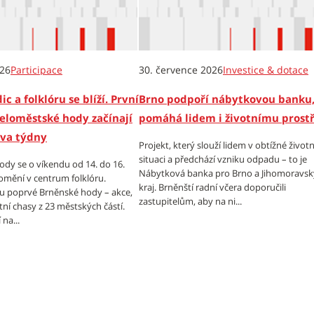
026
Participace
30. července 2026
Investice & dotace
ic a folklóru se blíží. První
Brno podpoří nábytkovou banku,
eloměstské hody začínají
pomáhá lidem i životnímu prost
dva týdny
Projekt, který slouží lidem v obtížné životn
situaci a předchází vzniku odpadu – to je
dy se o víkendu od 14. do 16.
Nábytková banka pro Brno a Jihomoravsk
omění v centrum folklóru.
kraj. Brněnští radní včera doporučili
tu poprvé Brněnské hody – akce,
zastupitelům, aby na ni...
tní chasy z 23 městských částí.
na...