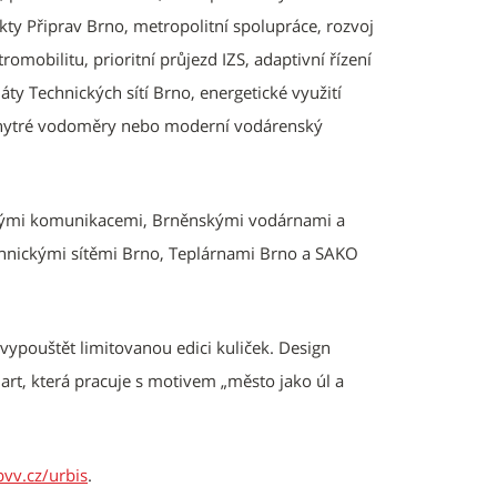
ekty Připrav Brno, metropolitní spolupráce, rozvoj
romobilitu, prioritní průjezd IZS, adaptivní řízení
ty Technických sítí Brno, energetické využití
 chytré vodoměry nebo moderní vodárenský
skými komunikacemi, Brněnskými vodárnami a
hnickými sítěmi Brno, Teplárnami Brno a SAKO
vypouštět limitovanou edici kuliček. Design
art, která pracuje s motivem „město jako úl a
vv.cz/urbis
.