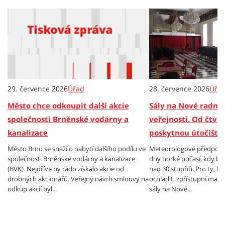
29. července 2026
Úřad
28. července 2026
Úřa
Město chce odkoupit další akcie
Sály na Nové radnic
společnosti Brněnské vodárny a
veřejnosti. Od čtvr
kanalizace
poskytnou útočiště
Město Brno se snaží o nabytí dalšího podílu ve
Meteorologové předpovída
společnosti Brněnské vodárny a kanalizace
dny horké počasí, kdy bu
(BVK). Nejdříve by rádo získalo akcie od
nad 30 stupňů. Pro ty, kt
drobných akcionářů. Veřejný návrh smlouvy na
ochladit, zpřístupní magis
odkup akcií byl...
sály na Nové...