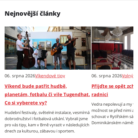
Nejnovější články
06. srpna 2026
Víkendové tipy
06. srpna 2026
Volný č
Víkend bude patřit hudbě,
Přijďte se opět zch
planetám, fotbalu či vile Tugendhat.
radnici
Co si vyberete vy?
Vedra nepolevují a my v
možnost se před nimi al
Hudební festivaly, světelné instalace, vesmírná
schovat v Rytířském sále
dobrodružství i fotbalová utkání. Vybrali jsme
Dominikánském náměstí.
pro vás tipy, kam v Brně vyrazit v následujících
dnech za kulturou, zábavou i sportem.