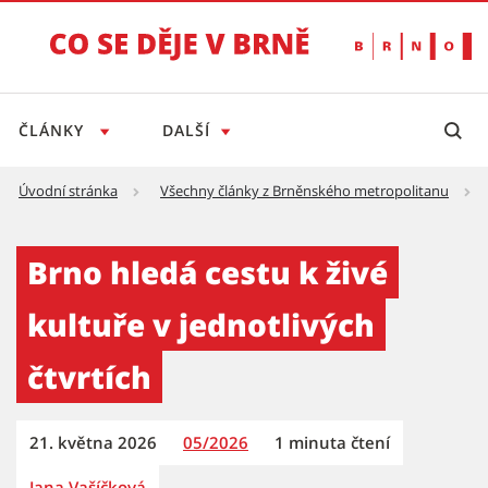
ČLÁNKY
DALŠÍ
Úvodní stránka
Všechny články z Brněnského metropolitanu
Brno hledá cestu k živé kultuře v jednotlivýc
Brno hledá cestu k živé
kultuře v jednotlivých
čtvrtích
21. května 2026
05/2026
1 minuta čtení
Jana Vašíčková