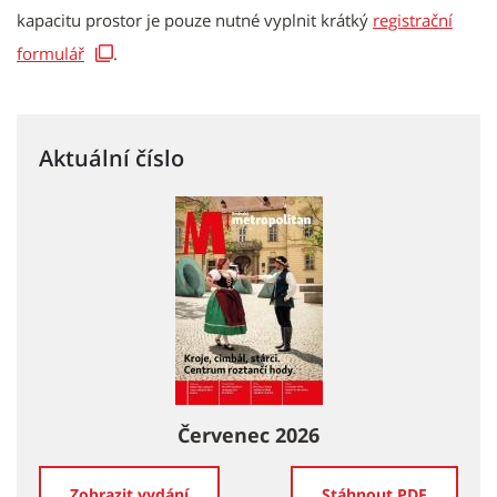
kapacitu prostor je pouze nutné vyplnit krátký
registrační
formulář
.
Aktuální číslo
Červenec 2026
Zobrazit vydání
Stáhnout PDF