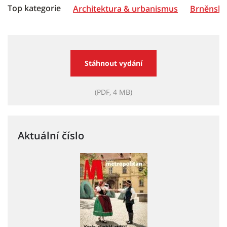
Top kategorie
Architektura & urbanismus
Brněnská 
Stáhnout vydání
(PDF, 4 MB)
Aktuální číslo