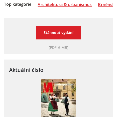
Top kategorie
Architektura & urbanismus
Brněnská 
Stáhnout vydání
(PDF, 6 MB)
Aktuální číslo